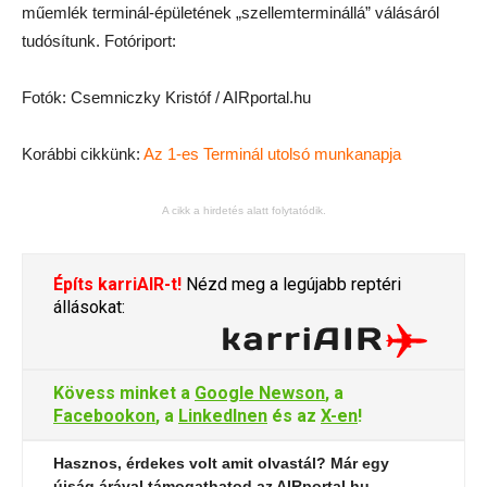
műemlék terminál-épületének „szellemterminállá” válásáról
tudósítunk. Fotóriport:
Fotók: Csemniczky Kristóf / AIRportal.hu
Korábbi cikkünk:
Az 1-es Terminál utolsó munkanapja
A cikk a hirdetés alatt folytatódik.
Építs karriAIR-t!
Nézd meg a legújabb reptéri
állásokat:
Kövess minket a
Google Newson
, a
Facebookon
, a
LinkedInen
és az
X-en
!
Hasznos, érdekes volt amit olvastál? Már egy
újság árával támogathatod az AIRportal.hu