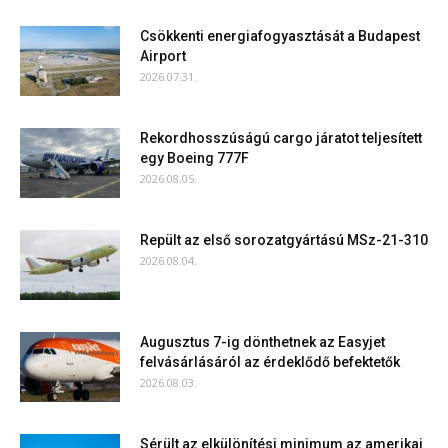
Csökkenti energiafogyasztását a Budapest
Airport
2026.07.31.
Rekordhosszúságú cargo járatot teljesített
egy Boeing 777F
2026.08.05.
Repült az első sorozatgyártású MSz-21-310
2026.08.04.
Augusztus 7-ig dönthetnek az Easyjet
felvásárlásáról az érdeklődő befektetők
2026.08.03.
Sérült az elkülönítési minimum az amerikai