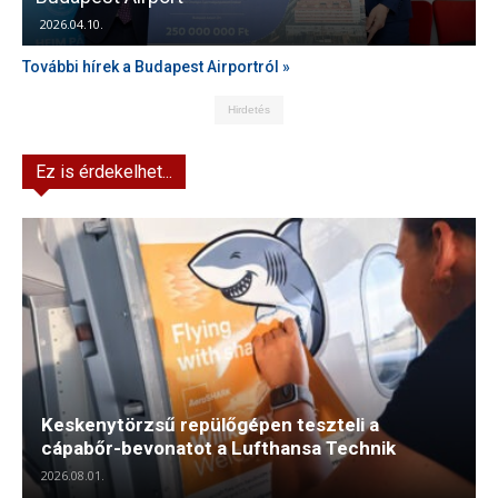
2026.04.10.
További hírek a Budapest Airportról »
Hirdetés
Ez is érdekelhet...
Keskenytörzsű repülőgépen teszteli a
cápabőr-bevonatot a Lufthansa Technik
2026.08.01.