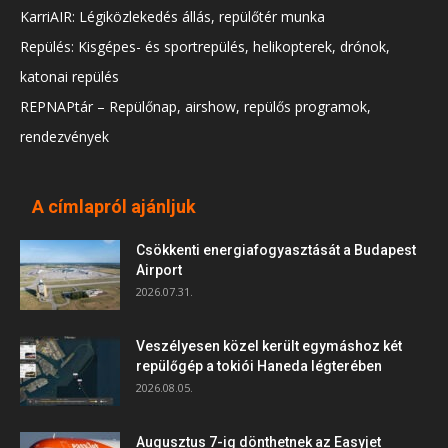
KarriAIR: Légiközlekedés állás, repülőtér munka
Repülés: Kisgépes- és sportrepülés, helikopterek, drónok,
katonai repülés
REPNAPtár – Repülőnap, airshow, repülős programok,
rendezvények
A címlapról ajánljuk
Csökkenti energiafogyasztását a Budapest
Airport
2026.07.31.
Veszélyesen közel került egymáshoz két
repülőgép a tokiói Haneda légterében
2026.08.05.
Augusztus 7-ig dönthetnek az Easyjet