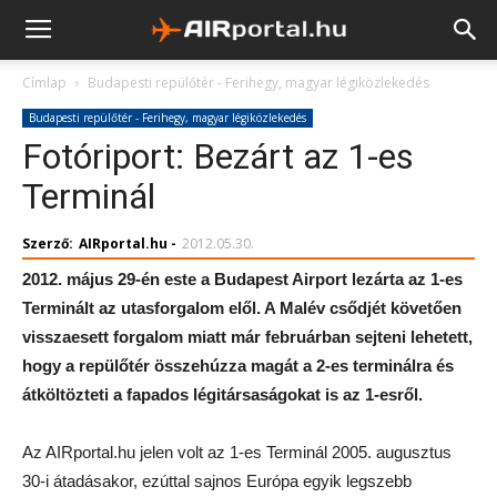
Címlap
Budapesti repülőtér - Ferihegy, magyar légiközlekedés
Budapesti repülőtér - Ferihegy, magyar légiközlekedés
Fotóriport: Bezárt az 1-es
Terminál
Szerző:
AIRportal.hu
-
2012.05.30.
2012. május 29-én este a Budapest Airport lezárta az 1-es
Terminált az utasforgalom elől. A Malév csődjét követően
visszaesett forgalom miatt már februárban sejteni lehetett,
hogy a repülőtér összehúzza magát a 2-es terminálra és
átköltözteti a fapados légitársaságokat is az 1-esről.
Az AIRportal.hu jelen volt az 1-es Terminál 2005. augusztus
30-i átadásakor, ezúttal sajnos Európa egyik legszebb