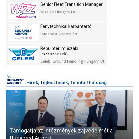
Kft.
Senior Fleet Transition Manager
Wizz Air Hungary Ltd.
Fénytechnikai karbantartó
Budapest Airport Zrt.
Repülőtéri műszaki
eszközkezelő
Celebi Ground Handling Hungary Kft.
Hírek, fejlesztések, fenntarthatóság
Támogatja az intézmények zajvédelmét a
V
Budapest Airport