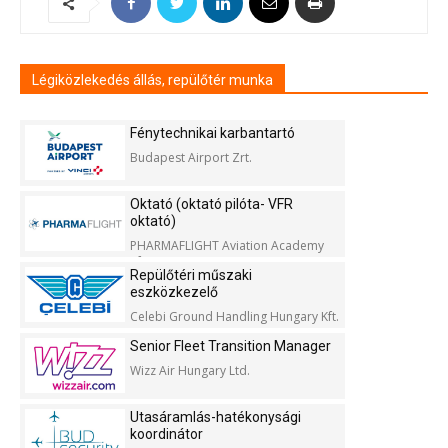
Légiközlekedés állás, repülőtér munka
Fénytechnikai karbantartó
Budapest Airport Zrt.
Oktató (oktató pilóta- VFR
oktató)
PHARMAFLIGHT Aviation Academy
Kft.
Repülőtéri műszaki
eszközkezelő
Celebi Ground Handling Hungary Kft.
Senior Fleet Transition Manager
Wizz Air Hungary Ltd.
Utasáramlás-hatékonysági
koordinátor