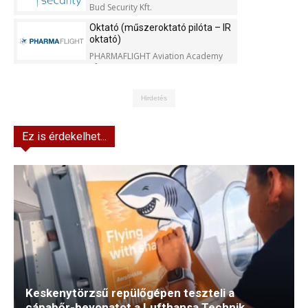
Bud Security Kft.
Oktató (műszeroktató pilóta – IR
oktató)
PHARMAFLIGHT Aviation Academy
Kft.
Hirdetés
Ez is érdekelhet...
Keskenytörzsű repülőgépen teszteli a
cápabőr-bevonatot a Lufthansa Technik