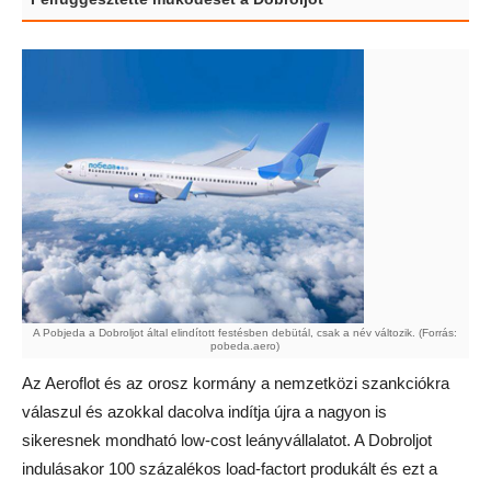
A Pobjeda a Dobroljot által elindított festésben debütál, csak a név változik. (Forrás:
pobeda.aero)
Az Aeroflot és az orosz kormány a nemzetközi szankciókra
válaszul és azokkal dacolva indítja újra a nagyon is
sikeresnek mondható low-cost leányvállalatot. A Dobroljot
indulásakor 100 százalékos load-factort produkált és ezt a