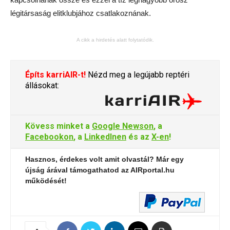
légitársaság elitklubjához csatlakoznának.
A cikk a hirdetés alatt folytatódik.
Építs karriAIR-t!
Nézd meg a legújabb reptéri
állásokat:
Kövess minket a
Google Newson
, a
Facebookon
, a
LinkedInen
és az
X-en
!
Hasznos, érdekes volt amit olvastál? Már egy
újság árával támogathatod az AIRportal.hu
működését!