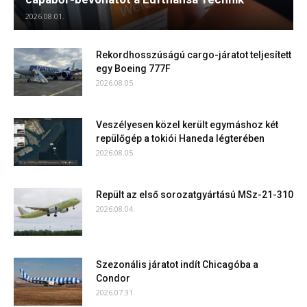
2026.08.01.
Rekordhosszúságú cargo-járatot teljesített
egy Boeing 777F
2026.08.05.
Veszélyesen közel került egymáshoz két
repülőgép a tokiói Haneda légterében
2026.08.05.
Repült az első sorozatgyártású MSz-21-310
2026.08.04.
Szezonális járatot indít Chicagóba a
Condor
2026.07.31.