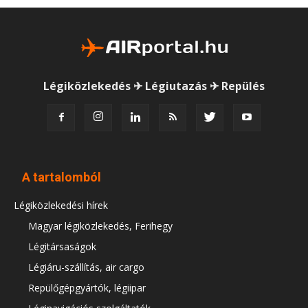
Légiközlekedés ✈ Légiutazás ✈ Repülés
A tartalomból
Légiközlekedési hírek
Magyar légiközlekedés, Ferihegy
Légitársaságok
Légiáru-szállítás, air cargo
Repülőgépgyártók, légiipar