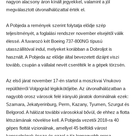
nagyon alacsony áron kínált jegyekkel, valamint a jól
megválasztott útvonalhálózattal érték el.
A Pobjeda a remények szerint folytatja elődje szép
teljesítményét, a foglalási rendszer november elsejétől válik
élessé. A fuvarozó két Boeing 737-800NG típusú
utasszállítóval indul, melyeket korábban a Dobroljot is
használt. A Pobjeda az elődje által bevezetett dizájnt viszi
tovább, csupán a vállalat nevét cserélték le a gépek törzsén.
Az első járat november 17-én startol a moszkvai Vnukovo
repülőtérről Volgográd légikikötőjébe. Az útvonalhálózatban a
nagyobb orosz városok felé irányuló járatok dominálnak ezek:
Szamara, Jekatyerinburg, Perm, Kazany, Tyumen, Szurgut és
Belgorod. A hálózat további városokkal bővül, de ehhez a flotta
létszámának növelése kell. A Pobjeda vezetői 2018-ra 40
gépes flottát vizionálnak, amellyel 45 belföldi várost
kapcsolnának össze és ezzel a tíz legnagyobb orosz