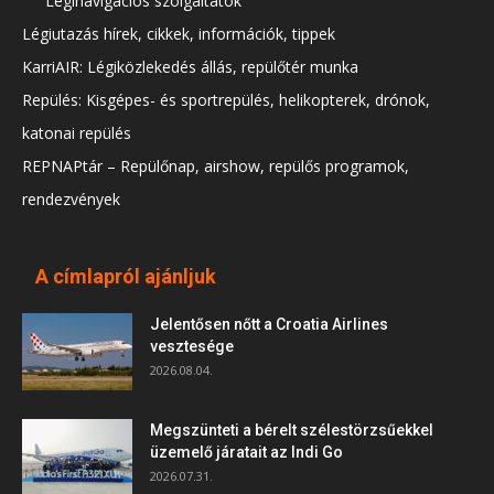
Léginavigációs szolgáltatók
Légiutazás hírek, cikkek, információk, tippek
KarriAIR: Légiközlekedés állás, repülőtér munka
Repülés: Kisgépes- és sportrepülés, helikopterek, drónok,
katonai repülés
REPNAPtár – Repülőnap, airshow, repülős programok,
rendezvények
A címlapról ajánljuk
Jelentősen nőtt a Croatia Airlines
vesztesége
2026.08.04.
Megszünteti a bérelt szélestörzsűekkel
üzemelő járatait az Indi Go
2026.07.31.