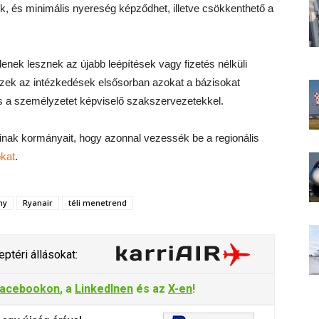
nek, és minimális nyereség képződhet, illetve csökkenthető a
enek lesznek az újabb leépítések vagy fizetés nélküli
ek az intézkedések elsősorban azokat a bázisokat
ás a személyzetet képviselő szakszervezetekkel.
ainak kormányait, hogy azonnal vezessék be a regionális
okat
.
ny
Ryanair
téli menetrend
ptéri állásokat:
acebookon
, a
LinkedInen
és az
X-en
!