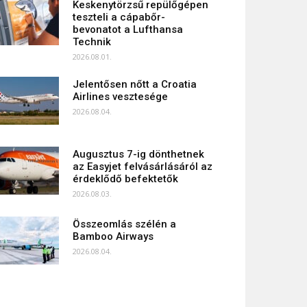
Keskenytörzsű repülőgépen
teszteli a cápabőr-
bevonatot a Lufthansa
Technik
2026.08.01.
Jelentősen nőtt a Croatia
Airlines vesztesége
2026.08.04.
Augusztus 7-ig dönthetnek
az Easyjet felvásárlásáról az
érdeklődő befektetők
2026.08.03.
Összeomlás szélén a
Bamboo Airways
2026.08.04.