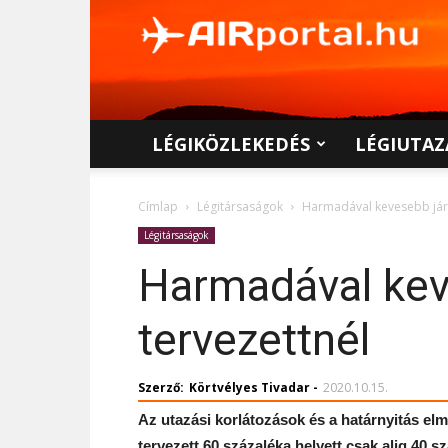
AIRportal.hu
LÉGIKÖZLEKEDÉS
LÉGIUTAZ
Címlap
Légitársaságok
Harmadával kevesebb járat
Légitársaságok
Harmadával keve
tervezettnél
Szerző:
Körtvélyes Tivadar
-
2020.10.15.
Az utazási korlátozások és a határnyitás el
tervezett 60 százaléka helyett csak alig 40 