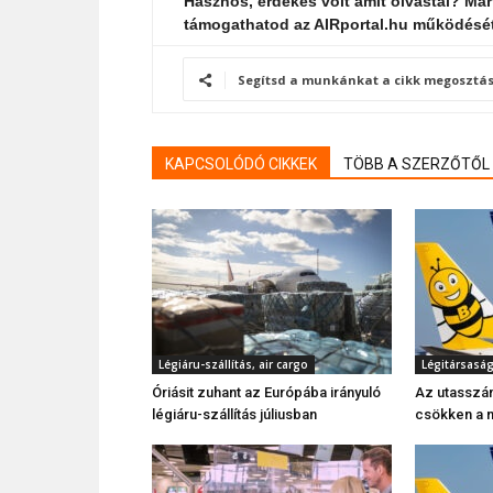
Hasznos, érdekes volt amit olvastál? Már
támogathatod az AIRportal.hu működésé
Segítsd a munkánkat a cikk megosztás
KAPCSOLÓDÓ CIKKEK
TÖBB A SZERZŐTŐL
Légiáru-szállítás, air cargo
Légitársasá
Óriásit zuhant az Európába irányuló
Az utasszá
légiáru-szállítás júliusban
csökken a n