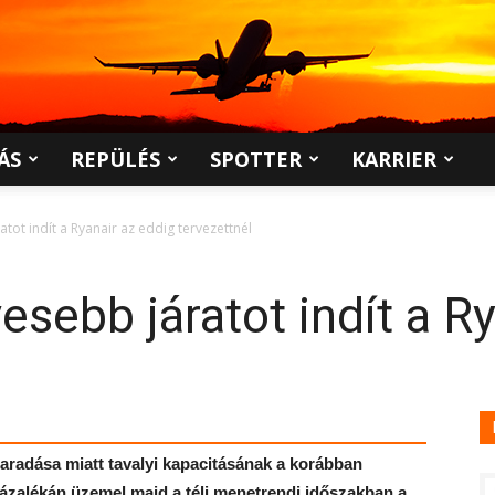
ÁS
REPÜLÉS
SPOTTER
KARRIER
ot indít a Ryanair az eddig tervezettnél
sebb járatot indít a Ry
maradása miatt tavalyi kapacitásának a korábban
százalékán üzemel majd a téli menetrendi időszakban a