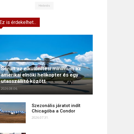
Hirdetés
Ez is érdekelhet...
Sérült az elkülönítési minimum az
amerikai elnöki helikopter és egy
utasszállító között
2026.08.06.
Szezonális járatot indít
Chicagóba a Condor
2026.07.31.