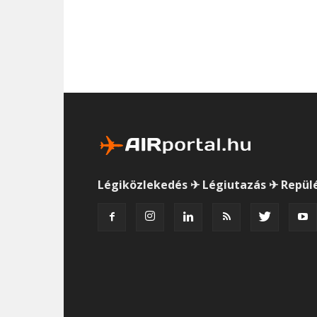
Légiközlekedés ✈ Légiutazás ✈ Repül