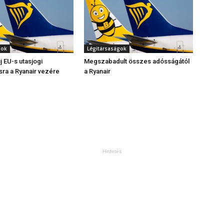
gok
Légitársaságok
j EU-s utasjogi
Megszabadult összes adósságától
ra a Ryanair vezére
a Ryanair
Hirdetés