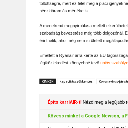
töltöttségre, mert ez felel meg a piaci igények
pénzkiáramlás mértéke is.
A menetrend megnyirbálása mellett elkerülhetetl
szabadság bevezetése még több dolgozónál. Ez
érinthetik, ahol még nem született megállapod
Emellett a Ryanair arra kérte az EU tagország
légiközlekedést könnyebbé tevő
uniós szabály
CÍMKÉK
kapacitáscsökkentés
Koronavírus-járvá
Építs karriAIR-t!
Nézd meg a legújabb re
Kövess minket a
Google Newson
, a
F