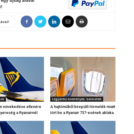
 egy újság árával
t!
ával!
gok
Légijármű események, balesetek
m növekedése ellenére
A hajtóműből kirepülő törmelék miatt
yereség a Ryanairnél
tört be a Ryanair 737-esének ablaka