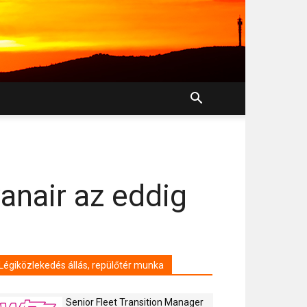
anair az eddig
Légiközlekedés állás, repülőtér munka
Senior Fleet Transition Manager