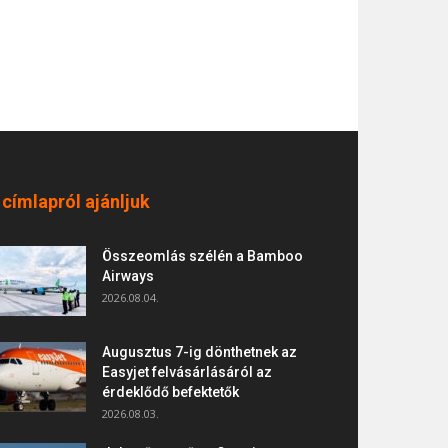
 címlapról ajánljuk
Összeomlás szélén a Bamboo
Airways
2026.08.04.
Augusztus 7-ig dönthetnek az
Easyjet felvásárlásáról az
érdeklődő befektetők
2026.08.03.