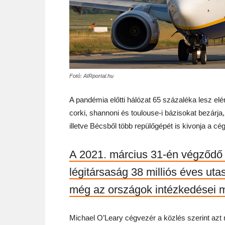
Fotó: AIRportal.hu
A pandémia előtti hálózat 65 százaléka lesz elér
corki, shannoni és toulouse-i bázisokat bezárja
illetve Bécsből több repülőgépét is kivonja a cég
A 2021. március 31-én végződő 
légitársaság 38 milliós éves uta
még az országok intézkedései m
Michael O’Leary cégvezér a közlés szerint azt 