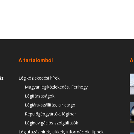
A tartalomból
A
és
Légiközlekedési hírek
Magyar légiközlekedés, Ferihegy
Légitársaságok
Légiáru-szállítás, air cargo
Repülőgépgyártók, légiipar
Léginavigációs szolgáltatók
Légiutazás hírek, cikkek, információk, tippek