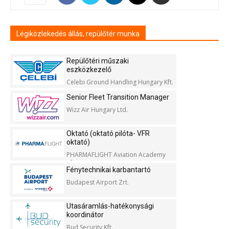
Légiközlekedés állás, repülőtér munka
Repülőtéri műszaki
eszközkezelő
Celebi Ground Handling Hungary Kft.
Senior Fleet Transition Manager
Wizz Air Hungary Ltd.
Oktató (oktató pilóta- VFR
oktató)
PHARMAFLIGHT Aviation Academy
Kft.
Fénytechnikai karbantartó
Budapest Airport Zrt.
Utasáramlás-hatékonysági
koordinátor
Bud Security Kft.