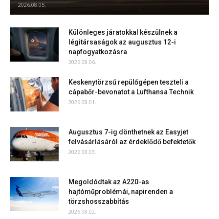
2026.08.05.
Különleges járatokkal készülnek a
légitársaságok az augusztus 12-i
napfogyatkozásra
2026.08.06.
Keskenytörzsű repülőgépen teszteli a
cápabőr-bevonatot a Lufthansa Technik
2026.08.01.
Augusztus 7-ig dönthetnek az Easyjet
felvásárlásáról az érdeklődő befektetők
2026.08.03.
Megoldódtak az A220-as
hajtóműproblémái, napirenden a
törzshosszabbítás
2026.08.02.