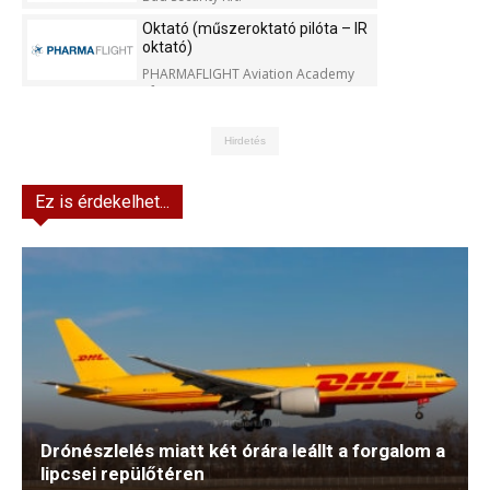
Oktató (műszeroktató pilóta – IR
oktató)
PHARMAFLIGHT Aviation Academy
Kft.
Hirdetés
Ez is érdekelhet...
Drónészlelés miatt két órára leállt a forgalom a
lipcsei repülőtéren