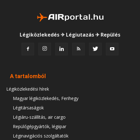
Légiközlekedés ✈ Légiutazás ✈ Repülés
A tartalomból
Légiközlekedési hírek
Magyar légiközlekedés, Ferihegy
Légitársaságok
Légiáru-szállítás, air cargo
Repülőgépgyártók, légiipar
Léginavigációs szolgáltatók