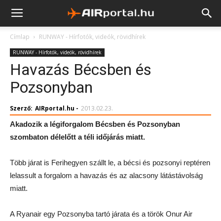
Címlap
RUNWAY - Hírfotók, videók, rövidhírek
RUNWAY - Hírfotók, videók, rövidhírek
Havazás Bécsben és
Pozsonyban
Szerző:
AIRportal.hu
-
2013.02.23.
Akadozik a légiforgalom Bécsben és Pozsonyban
szombaton délelőtt a téli időjárás miatt.
Több járat is Ferihegyen szállt le, a bécsi és pozsonyi reptéren
lelassult a forgalom a havazás és az alacsony látástávolság
miatt.
A Ryanair egy Pozsonyba tartó járata és a török Onur Air