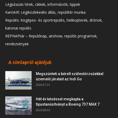
Légiutazás hírek, cikkek, információk, tippek
KarriAIR: Légiközlekedés állás, repülőtér munka
Repülés: Kisgépes- és sportrepülés, helikopterek, drónok,
katonai repülés
REPNAPtár – Repülőnap, airshow, repülős programok,
rendezvények
A címlapról ajánljuk
Megszünteti a bérelt szélestörzsűekkel
üzemelő járatait az Indi Go
2026.07.31.
Hét év késéssel megkapta a
típustanúsítványt a Boeing 737 MAX 7
2026.08.03.