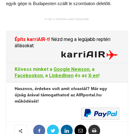
egyik gépe is Budapesten szállt le szombaton délelőtt.
A cikk a hirdetés alatt folytatódik.
Építs karriAIR-t!
Nézd meg a legújabb reptéri
állásokat:
Kövess minket a
Google Newson
, a
Facebookon
, a
LinkedInen
és az
X-en
!
Hasznos, érdekes volt amit olvastál? Már egy
újság árával támogathatod az AIRportal.hu
működését!