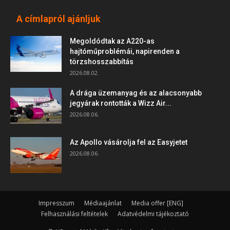
A címlapról ajánljuk
Megoldódtak az A220-as
hajtóműproblémái, napirenden a
törzshosszabbítás
2026.08.02.
A drága üzemanyag és az alacsonyabb
jegyárak rontották a Wizz Air...
2026.08.06.
Az Apollo vásárolja fel az Easyjetet
2026.08.06.
Impresszum
Médiaajánlat
Media offer [ENG]
Felhasználási feltételek
Adatvédelmi tájékoztató