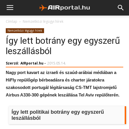
Címlap
Nemzetközi légügyi hírek
Nemzetközi légügyi hírek
Így lett botrány egy egyszerű
leszállásból
Szerző:
AIRportal.hu
-
2015.05.14.
Nagy port kavart az izraeli és szaúd-arábiai médiában a
HiFly repülőgép bérbeadásra és charter járatokra
szakosodott portugál légitársaság CS-TMT lajstromjelű
Airbus A330-300 gépének leszállása Tel Aviv repülőterén.
Így lett politikai botrány egy egyszerű
leszállásból