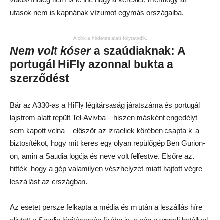
utasok nem is kapnának vízumot egymás országaiba.
A cikk a hirdetés alatt folytatódik.
Nem volt kóser
a szaúdiaknak: A
portugál HiFly azonnal bukta a
szerződést
Bár az A330-as a HiFly légitársaság járatszáma és portugál
lajstrom alatt repült Tel-Avivba – hiszen másként engedélyt
sem kapott volna – először az izraeliek körében csapta ki a
biztosítékot, hogy mit keres egy olyan repülőgép Ben Gurion-
on, amin a Saudia logója és neve volt felfestve. Elsőre azt
hitték, hogy a gép valamilyen vészhelyzet miatt hajtott végre
leszállást az országban.
Az esetet persze felkapta a média és miután a leszállás híre
eljutott a Saudia légitársaság fülébe is, a cég azonnali hatállyal