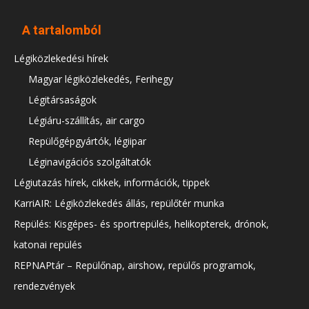
A tartalomból
Légiközlekedési hírek
Magyar légiközlekedés, Ferihegy
Légitársaságok
Légiáru-szállítás, air cargo
Repülőgépgyártók, légiipar
Léginavigációs szolgáltatók
Légiutazás hírek, cikkek, információk, tippek
KarriAIR: Légiközlekedés állás, repülőtér munka
Repülés: Kisgépes- és sportrepülés, helikopterek, drónok,
katonai repülés
REPNAPtár – Repülőnap, airshow, repülős programok,
rendezvények