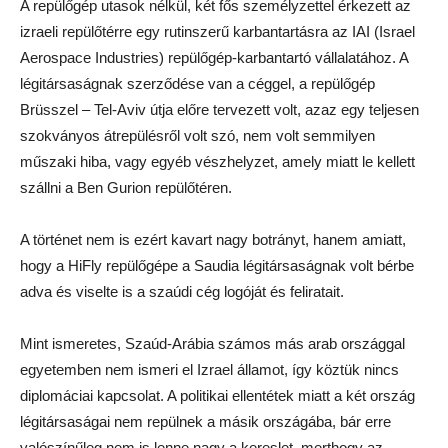
A repülőgép utasok nélkül, két fős személyzettel érkezett az
izraeli repülőtérre egy rutinszerű karbantartásra az IAI (Israel
Aerospace Industries) repülőgép-karbantartó vállalatához. A
légitársaságnak szerződése van a céggel, a repülőgép
Brüsszel – Tel-Aviv útja előre tervezett volt, azaz egy teljesen
szokványos átrepülésről volt szó, nem volt semmilyen
műszaki hiba, vagy egyéb vészhelyzet, amely miatt le kellett
szállni a Ben Gurion repülőtéren.
A történet nem is ezért kavart nagy botrányt, hanem amiatt,
hogy a HiFly repülőgépe a Saudia légitársaságnak volt bérbe
adva és viselte is a szaúdi cég logóját és feliratait.
Mint ismeretes, Szaúd-Arábia számos más arab országgal
egyetemben nem ismeri el Izrael államot, így köztük nincs
diplomáciai kapcsolat. A politikai ellentétek miatt a két ország
légitársaságai nem repülnek a másik országába, bár erre
valószínűleg nem is lenne nagy a kereslet, merthogy az