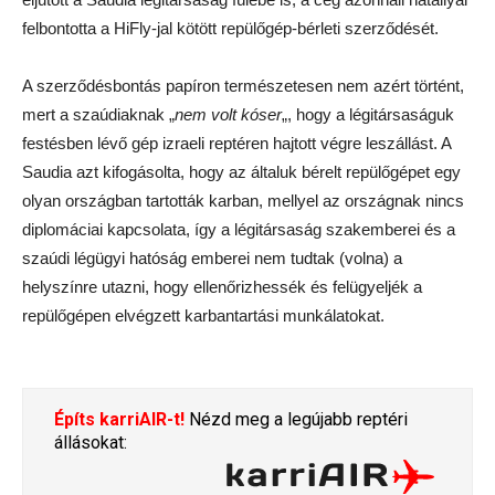
felbontotta a HiFly-jal kötött repülőgép-bérleti szerződését.
A szerződésbontás papíron természetesen nem azért történt,
mert a szaúdiaknak „
nem volt kóser
„, hogy a légitársaságuk
festésben lévő gép izraeli reptéren hajtott végre leszállást. A
Saudia azt kifogásolta, hogy az általuk bérelt repülőgépet egy
olyan országban tartották karban, mellyel az országnak nincs
diplomáciai kapcsolata, így a légitársaság szakemberei és a
szaúdi légügyi hatóság emberei nem tudtak (volna) a
helyszínre utazni, hogy ellenőrizhessék és felügyeljék a
repülőgépen elvégzett karbantartási munkálatokat.
Építs karriAIR-t!
Nézd meg a legújabb reptéri
állásokat: