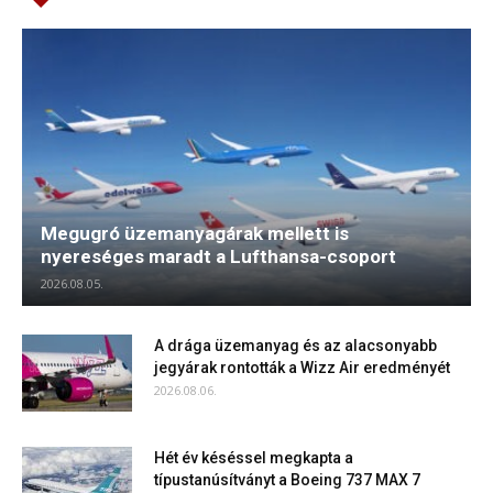
Megugró üzemanyagárak mellett is
nyereséges maradt a Lufthansa-csoport
2026.08.05.
A drága üzemanyag és az alacsonyabb
jegyárak rontották a Wizz Air eredményét
2026.08.06.
Hét év késéssel megkapta a
típustanúsítványt a Boeing 737 MAX 7