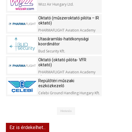
Wizz Air Hungary Ltd.
Oktató (műszeroktató pilóta – IR
oktató)
PHARMAFLIGHT Aviation Academy
Kft.
Utasáramlás-hatékonysági
koordinátor
Bud Security Kft.
Oktató (oktató pilóta- VFR
oktató)
PHARMAFLIGHT Aviation Academy
Kft.
Repülőtéri műszaki
eszközkezelő
Celebi Ground Handling Hungary Kft.
Hirdetés
Ez is érdekelhet...