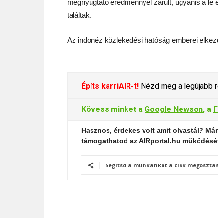
megnyugtató eredménnyel zárult, ugyanis a le 
találtak.
Az indonéz közlekedési hatóság emberei elkezd
Építs karriAIR-t!
Nézd meg a legújabb re
Kövess minket a
Google Newson
, a
F
Hasznos, érdekes volt amit olvastál? Már
támogathatod az AIRportal.hu működésé
Segítsd a munkánkat a cikk megosztás