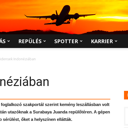
ÁS
REPÜLÉS
SPOTTER
KARRIER
cidensek Indonéziában
onéziában
 foglalkozó szakportál szerint kemény leszállásban volt
áratán utazóknak a Surabaya Juanda repülőtéren. A gépen
érülést, őket a helyszínen ellátták.