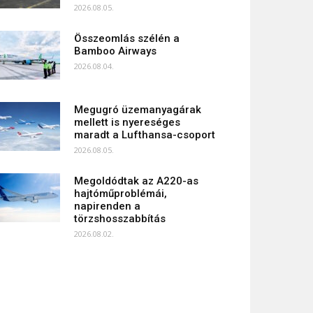
2026.08.05.
Összeomlás szélén a
Bamboo Airways
2026.08.04.
Megugró üzemanyagárak
mellett is nyereséges
maradt a Lufthansa-csoport
2026.08.05.
Megoldódtak az A220-as
hajtóműproblémái,
napirenden a
törzshosszabbítás
2026.08.02.