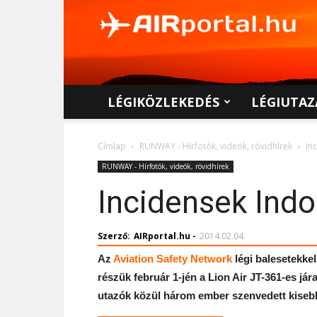
AIRportal.hu
LÉGIKÖZLEKEDÉS
LÉGIUTAZ
Címlap
RUNWAY - Hírfotók, videók, rövidhírek
In
RUNWAY - Hírfotók, videók, rövidhírek
Incidensek Ind
Szerző:
AIRportal.hu
-
2014.02.04.
Az
Aviation Safety Network
légi balesetekkel
részük február 1-jén a Lion Air JT-361-es j
utazók közül három ember szenvedett kisebb s