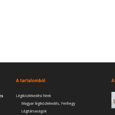
A tartalomból
A
és
Légiközlekedési hírek
Magyar légiközlekedés, Ferihegy
Légitársaságok