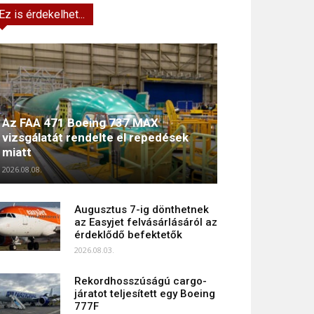
Ez is érdekelhet...
Az FAA 471 Boeing 737 MAX
vizsgálatát rendelte el repedések
miatt
2026.08.08.
Augusztus 7-ig dönthetnek
az Easyjet felvásárlásáról az
érdeklődő befektetők
2026.08.03.
Rekordhosszúságú cargo-
járatot teljesített egy Boeing
777F