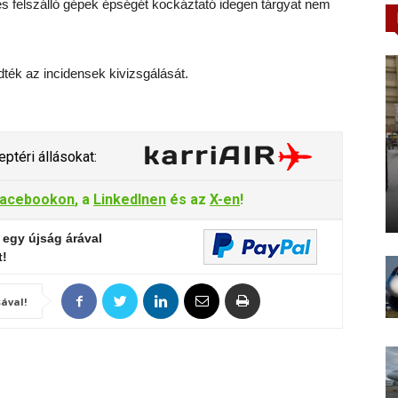
és felszálló gépek épségét kockáztató idegen tárgyat nem
ték az incidensek kivizsgálását.
ptéri állásokat:
acebookon
, a
LinkedInen
és az
X-en
!
 egy újság árával
t!
ával!