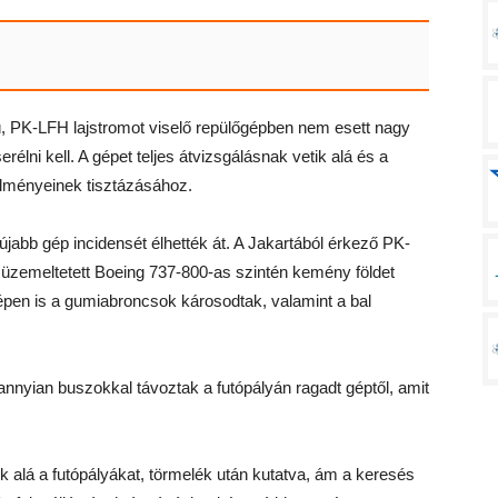
ú, PK-LFH lajstromot viselő repülőgépben nem esett nagy
élni kell. A gépet teljes átvizsgálásnak vetik alá és a
rülményeinek tisztázásához.
 újabb gép incidensét élhették át. A Jakartából érkező PK-
 üzemeltetett Boeing 737-800-as szintén kemény földet
épen is a gumiabroncsok károsodtak, valamint a bal
nnyian buszokkal távoztak a futópályán ragadt géptől, amit
k alá a futópályákat, törmelék után kutatva, ám a keresés