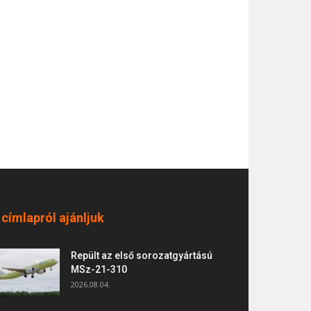
 címlapról ajánljuk
Repült az első sorozatgyártású
MSz-21-310
2026.08.04.