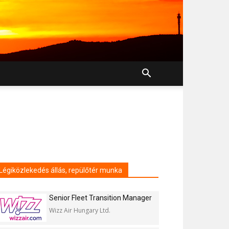
Légiközlekedés állás, repülőtér munka
Senior Fleet Transition Manager
Wizz Air Hungary Ltd.