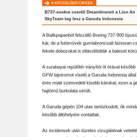
KAPCSOLÓDÓ CIKKEK
B737-esekre cseréli Dreamlinereit a Lion Air
SkyTeam tag lesz a Garuda Indonesia
A Balikpapanból felszálló Boeing 737-900 típus
kár, de a futóművek gumiabroncsait biztosan cser
fekete dobozokat is eltávolították a baleset kö
A surabayai repülőtér irányítói öt órával később
GFW lajstromot viselő a Garuda Indonesia által
érés miatt szenvedett kisebb károkat, ezen a g
hajtómű burkolata sérült.
A Garuda gépén 104 utas tartózkodott, ők minda
később állóhelyére vontattak.
Az incidensek után tüzetes vizsgálatnak vetetté