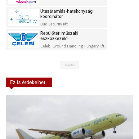
Utasáramlás-hatékonysági
koordinátor
Bud Security Kft.
Repülőtéri műszaki
eszközkezelő
Celebi Ground Handling Hungary Kft.
Hirdetés
Ez is érdekelhet...