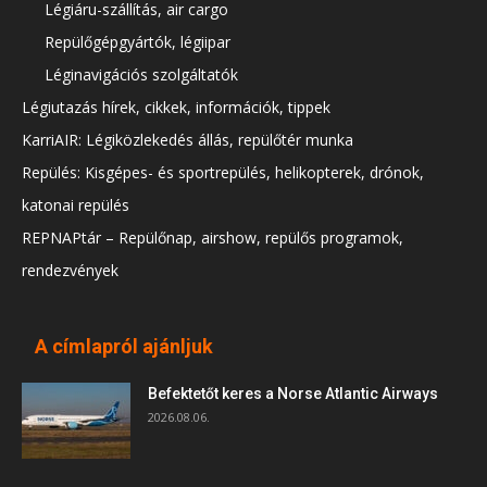
Légiáru-szállítás, air cargo
Repülőgépgyártók, légiipar
Léginavigációs szolgáltatók
Légiutazás hírek, cikkek, információk, tippek
KarriAIR: Légiközlekedés állás, repülőtér munka
Repülés: Kisgépes- és sportrepülés, helikopterek, drónok,
katonai repülés
REPNAPtár – Repülőnap, airshow, repülős programok,
rendezvények
A címlapról ajánljuk
Befektetőt keres a Norse Atlantic Airways
2026.08.06.