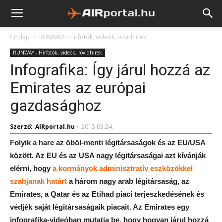
Címlap
RUNWAY - Hírfotók, videók, rövidhírek
RUNWAY - Hírfotók, videók, rövidhírek
Infografika: Így járul hozzá az
Emirates az európai
gazdasághoz
Szerző:
AIRportal.hu
-
2015.03.24.
Folyik a harc az öböl-menti légitársaságok és az EU/USA
között. Az EU és az USA nagy légitársaságai azt kívánják
elérni, hogy
a kormányok adminisztratív eszközökkel
szabjanak határt
a három nagy arab légitársaság, az
Emirates, a Qatar és az Etihad piaci terjeszkedésének és
védjék saját légitársaságaik piacait. Az Emirates egy
infografika-videóban mutatja be, hogy hogyan járul hozzá