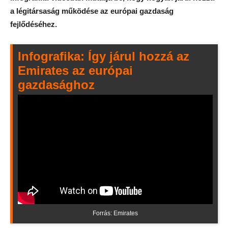
a légitársaság működése az európai gazdaság
fejlődéséhez.
Infografika: Így járul hozzá az
Emirates az európai
gazdasághoz
Forrás: Emirates