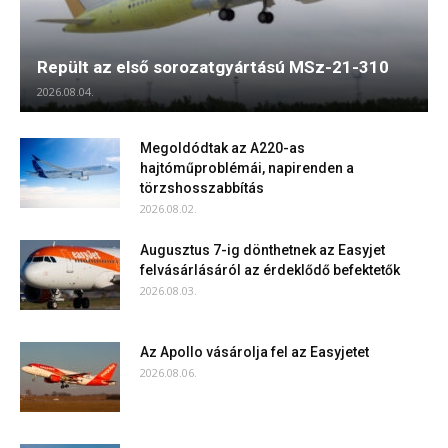
Repült az első sorozatgyártású MSz-21-310
2026.08.04.
Megoldódtak az A220-as
hajtóműproblémái, napirenden a
törzshosszabbítás
2026.08.02.
Augusztus 7-ig dönthetnek az Easyjet
felvásárlásáról az érdeklődő befektetők
2026.08.03.
Az Apollo vásárolja fel az Easyjetet
2026.08.06.