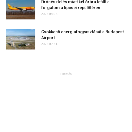
Drónészlelés miatt két órára leállt a
forgalom a lipcsei repülőtéren
2026.08.05.
Csökkenti energiafogyasztását a Budapest
Airport
2026.07.31.
Hirdetés