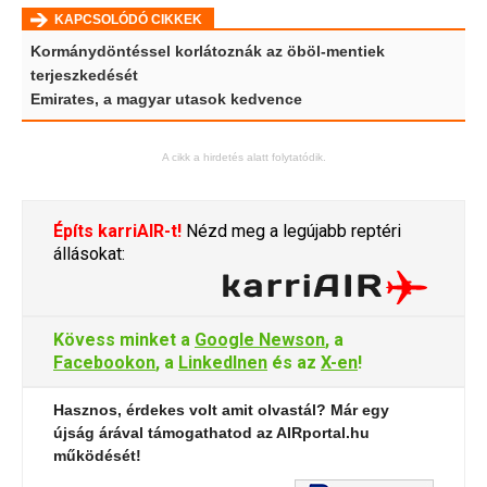
KAPCSOLÓDÓ CIKKEK
Kormánydöntéssel korlátoznák az öböl-mentiek
terjeszkedését
Emirates, a magyar utasok kedvence
A cikk a hirdetés alatt folytatódik.
Építs karriAIR-t!
Nézd meg a legújabb reptéri
állásokat:
Kövess minket a
Google Newson
, a
Facebookon
, a
LinkedInen
és az
X-en
!
Hasznos, érdekes volt amit olvastál? Már egy
újság árával támogathatod az AIRportal.hu
működését!