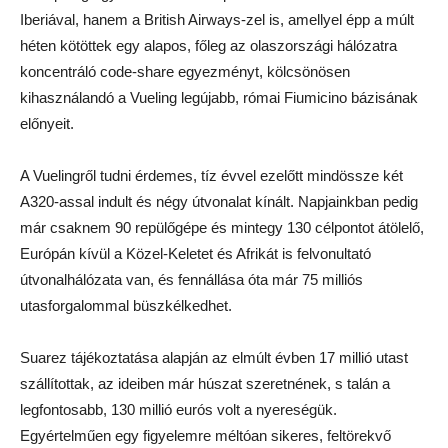
Iberiával, hanem a British Airways-zel is, amellyel épp a múlt
héten kötöttek egy alapos, főleg az olaszországi hálózatra
koncentráló code-share egyezményt, kölcsönösen
kihasználandó a Vueling legújabb, római Fiumicino bázisának
előnyeit.
A Vuelingről tudni érdemes, tíz évvel ezelőtt mindössze két
A320-assal indult és négy útvonalat kínált. Napjainkban pedig
már csaknem 90 repülőgépe és mintegy 130 célpontot átölelő,
Európán kívül a Közel-Keletet és Afrikát is felvonultató
útvonalhálózata van, és fennállása óta már 75 milliós
utasforgalommal büszkélkedhet.
Suarez tájékoztatása alapján az elmúlt évben 17 millió utast
szállítottak, az ideiben már húszat szeretnének, s talán a
legfontosabb, 130 millió eurós volt a nyereségük.
Egyértelműen egy figyelemre méltóan sikeres, feltörekvő