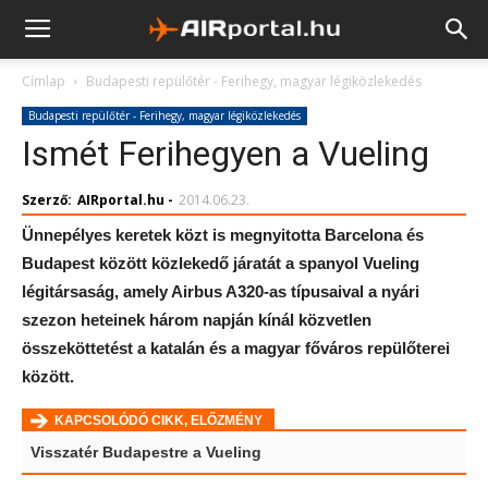
Címlap
Budapesti repülőtér - Ferihegy, magyar légiközlekedés
Budapesti repülőtér - Ferihegy, magyar légiközlekedés
Ismét Ferihegyen a Vueling
Szerző:
AIRportal.hu
-
2014.06.23.
Ünnepélyes keretek közt is megnyitotta Barcelona és
Budapest között közlekedő járatát a spanyol Vueling
légitársaság, amely Airbus A320-as típusaival a nyári
szezon heteinek három napján kínál közvetlen
összeköttetést a katalán és a magyar főváros repülőterei
között.
KAPCSOLÓDÓ CIKK, ELŐZMÉNY
Visszatér Budapestre a Vueling