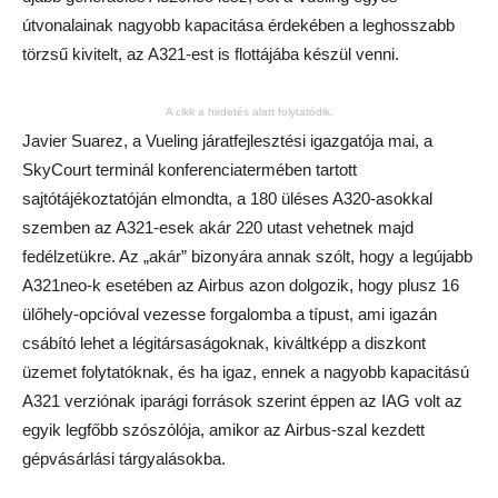
útvonalainak nagyobb kapacitása érdekében a leghosszabb
törzsű kivitelt, az A321-est is flottájába készül venni.
A cikk a hirdetés alatt folytatódik.
Javier Suarez, a Vueling járatfejlesztési igazgatója mai, a
SkyCourt terminál konferenciatermében tartott
sajtótájékoztatóján elmondta, a 180 üléses A320-asokkal
szemben az A321-esek akár 220 utast vehetnek majd
fedélzetükre. Az „akár” bizonyára annak szólt, hogy a legújabb
A321neo-k esetében az Airbus azon dolgozik, hogy plusz 16
ülőhely-opcióval vezesse forgalomba a típust, ami igazán
csábító lehet a légitársaságoknak, kiváltképp a diszkont
üzemet folytatóknak, és ha igaz, ennek a nagyobb kapacitású
A321 verziónak iparági források szerint éppen az IAG volt az
egyik legfőbb szószólója, amikor az Airbus-szal kezdett
gépvásárlási tárgyalásokba.