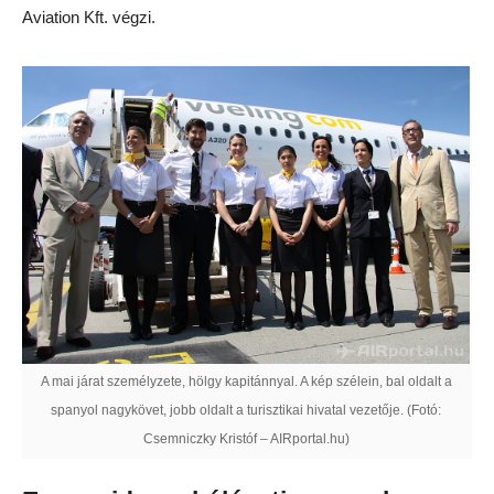
Aviation Kft. végzi.
A mai járat személyzete, hölgy kapitánnyal. A kép szélein, bal oldalt a
spanyol nagykövet, jobb oldalt a turisztikai hivatal vezetője. (Fotó:
Csemniczky Kristóf – AIRportal.hu)