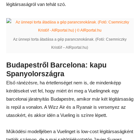
légitársaságról van tehát szó.
Az ünnepi torta átadása a gép parancsnokának. (Fotó: Csemniczky
Kristóf – AIRportal.hu)
Budapestről Barcelona: kapu
Spanyolországra
Első ránézésre, ha értetlenséget nem is, de mindenképp
kérdéseket vet fel, hogy miért éri meg a Vuelingnek egy
barcelonai járatnyitás Budapestre, amikor már két légitársaság
is repül a vonalon. A Wizz Air és a Ryanair is versenyez az
utasokért, és akkor idén a Vueling is színre lépett.
Működési modelljében a Vuelinget is low-cost légitársaságként
tartják számon, de a mai sajtótájékoztatón Javier Suarez