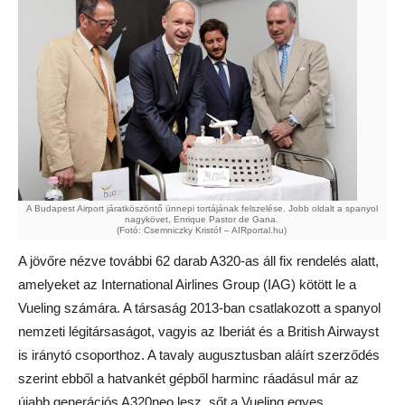
A Budapest Airport járatköszöntő ünnepi tortájának felszelése. Jobb oldalt a spanyol
nagykövet, Enrique Pastor de Gana.
(Fotó: Csemniczky Kristóf – AIRportal.hu)
A jövőre nézve további 62 darab A320-as áll fix rendelés alatt,
amelyeket az International Airlines Group (IAG) kötött le a
Vueling számára. A társaság 2013-ban csatlakozott a spanyol
nemzeti légitársaságot, vagyis az Iberiát és a British Airwayst
is iránytó csoporthoz. A tavaly augusztusban aláírt szerződés
szerint ebből a hatvankét gépből harminc ráadásul már az
újabb generációs A320neo lesz, sőt a Vueling egyes