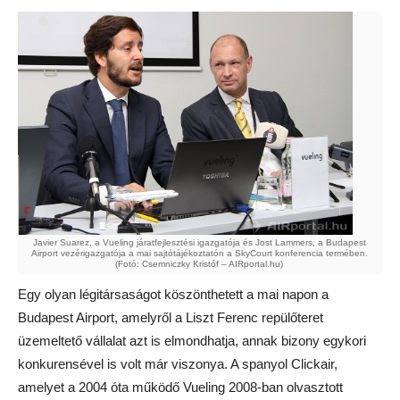
Javier Suarez, a Vueling járatfejlesztési igazgatója és Jost Lammers, a Budapest
Airport vezérigazgatója a mai sajtótájékoztatón a SkyCourt konferencia termében.
(Fotó: Csemniczky Kristóf – AIRportal.hu)
Egy olyan légitársaságot köszönthetett a mai napon a
Budapest Airport, amelyről a Liszt Ferenc repülőteret
üzemeltető vállalat azt is elmondhatja, annak bizony egykori
konkurensével is volt már viszonya. A spanyol Clickair,
amelyet a 2004 óta működő Vueling 2008-ban olvasztott