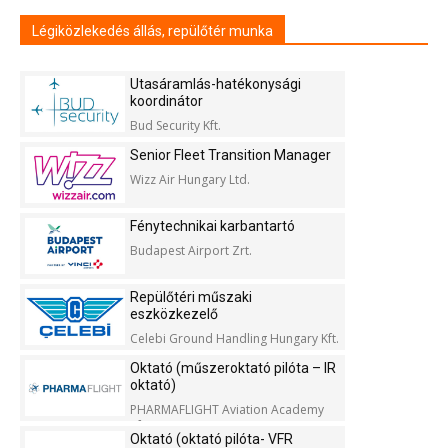
Légiközlekedés állás, repülőtér munka
Utasáramlás-hatékonysági
koordinátor
Bud Security Kft.
Senior Fleet Transition Manager
Wizz Air Hungary Ltd.
Fénytechnikai karbantartó
Budapest Airport Zrt.
Repülőtéri műszaki
eszközkezelő
Celebi Ground Handling Hungary Kft.
Oktató (műszeroktató pilóta – IR
oktató)
PHARMAFLIGHT Aviation Academy
Kft.
Oktató (oktató pilóta- VFR