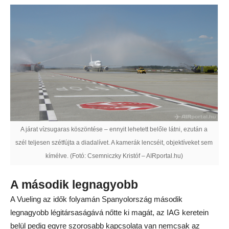
A járat vízsugaras köszöntése – ennyit lehetett belőle látni, ezután a
szél teljesen szétfújta a diadalívet. A kamerák lencséit, objektíveket sem
kímélve. (Fotó: Csemniczky Kristóf – AIRportal.hu)
A második legnagyobb
A Vueling az idők folyamán Spanyolország második
legnagyobb légitársaságává nőtte ki magát, az IAG keretein
belül pedig egyre szorosabb kapcsolata van nemcsak az