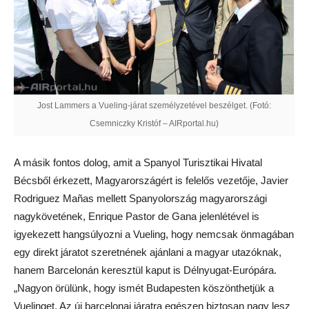
Jost Lammers a Vueling-járat személyzetével beszélget. (Fotó:
Csemniczky Kristóf – AIRportal.hu)
A másik fontos dolog, amit a Spanyol Turisztikai Hivatal
Bécsből érkezett, Magyarországért is felelős vezetője, Javier
Rodriguez Mañas mellett Spanyolország magyarországi
nagykövetének, Enrique Pastor de Gana jelenlétével is
igyekezett hangsúlyozni a Vueling, hogy nemcsak önmagában
egy direkt járatot szeretnének ajánlani a magyar utazóknak,
hanem Barcelonán keresztül kaput is Délnyugat-Európára.
„Nagyon örülünk, hogy ismét Budapesten köszönthetjük a
Vuelinget. Az új barcelonai járatra egészen biztosan nagy lesz