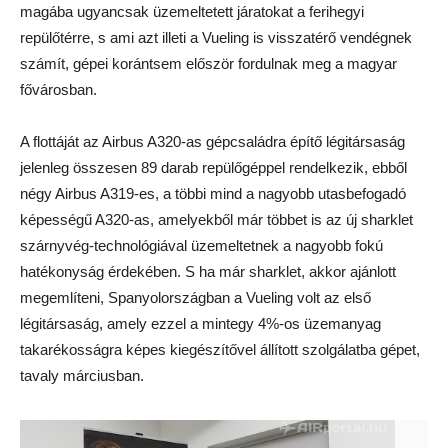
magába ugyancsak üzemeltetett járatokat a ferihegyi
repülőtérre, s ami azt illeti a Vueling is visszatérő vendégnek
számít, gépei korántsem először fordulnak meg a magyar
fővárosban.
A flottáját az Airbus A320-as gépcsaládra építő légitársaság
jelenleg összesen 89 darab repülőgéppel rendelkezik, ebből
négy Airbus A319-es, a többi mind a nagyobb utasbefogadó
képességű A320-as, amelyekből már többet is az új sharklet
szárnyvég-technológiával üzemeltetnek a nagyobb fokú
hatékonyság érdekében. S ha már sharklet, akkor ajánlott
megemlíteni, Spanyolországban a Vueling volt az első
légitársaság, amely ezzel a mintegy 4%-os üzemanyag
takarékosságra képes kiegészítővel állított szolgálatba gépet,
tavaly márciusban.