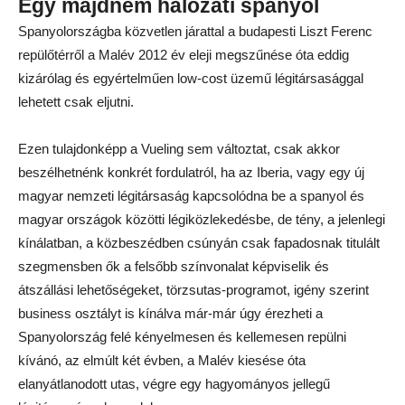
Egy majdnem hálózati spanyol
Spanyolországba közvetlen járattal a budapesti Liszt Ferenc
repülőtérről a Malév 2012 év eleji megszűnése óta eddig
kizárólag és egyértelműen low-cost üzemű légitársasággal
lehetett csak eljutni.
Ezen tulajdonképp a Vueling sem változtat, csak akkor
beszélhetnénk konkrét fordulatról, ha az Iberia, vagy egy új
magyar nemzeti légitársaság kapcsolódna be a spanyol és
magyar országok közötti légiközlekedésbe, de tény, a jelenlegi
kínálatban, a közbeszédben csúnyán csak fapadosnak titulált
szegmensben ők a felsőbb színvonalat képviselik és
átszállási lehetőségeket, törzsutas-programot, igény szerint
business osztályt is kínálva már-már úgy érezheti a
Spanyolország felé kényelmesen és kellemesen repülni
kívánó, az elmúlt két évben, a Malév kiesése óta
elanyátlanodott utas, végre egy hagyományos jellegű