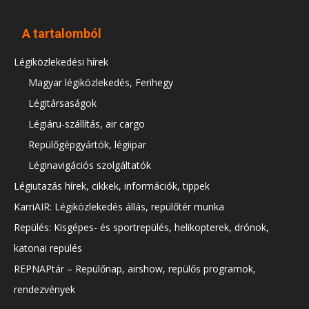
A tartalomból
Légiközlekedési hírek
Magyar légiközlekedés, Ferihegy
Légitársaságok
Légiáru-szállítás, air cargo
Repülőgépgyártók, légiipar
Léginavigációs szolgáltatók
Légiutazás hírek, cikkek, információk, tippek
KarriAIR: Légiközlekedés állás, repülőtér munka
Repülés: Kisgépes- és sportrepülés, helikopterek, drónok,
katonai repülés
REPNAPtár – Repülőnap, airshow, repülős programok,
rendezvények