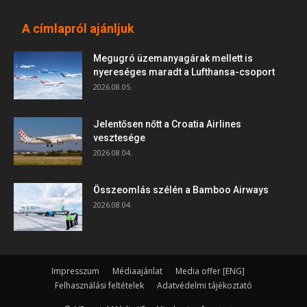
A címlapról ajánljuk
Megugró üzemanyagárak mellett is
nyereséges maradt a Lufthansa-csoport
2026.08.05.
Jelentősen nőtt a Croatia Airlines
vesztesége
2026.08.04.
Összeomlás szélén a Bamboo Airways
2026.08.04.
Impresszum
Médiaajánlat
Media offer [ENG]
Felhasználási feltételek
Adatvédelmi tájékoztató