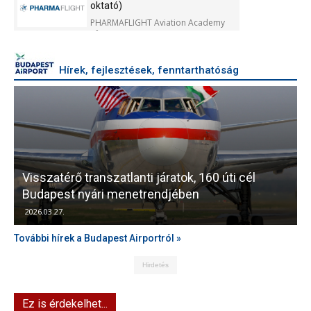
oktató)
PHARMAFLIGHT Aviation Academy
Kft.
Hírek, fejlesztések, fenntarthatóság
Visszatérő transzatlanti járatok, 160 úti cél
Budapest nyári menetrendjében
K
2026.03.27.
További hírek a Budapest Airportról »
Hirdetés
Ez is érdekelhet...