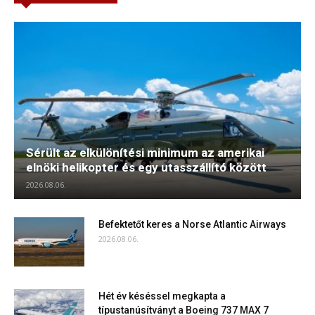
Sérült az elkülönítési minimum az amerikai
elnöki helikopter és egy utasszállító között
2026.08.06.
Befektetőt keres a Norse Atlantic Airways
2026.08.06.
Hét év késéssel megkapta a
típustanúsítványt a Boeing 737 MAX 7