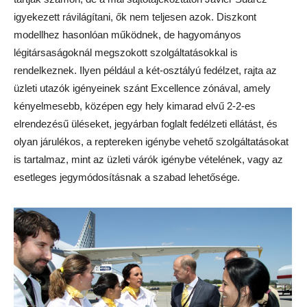
igyekezett rávilágítani, ők nem teljesen azok. Diszkont
modellhez hasonlóan működnek, de hagyományos
légitársaságoknál megszokott szolgáltatásokkal is
rendelkeznek. Ilyen például a két-osztályú fedélzet, rajta az
üzleti utazók igényeinek szánt Excellence zónával, amely
kényelmesebb, középen egy hely kimarad elvű 2-2-es
elrendezésű üléseket, jegyárban foglalt fedélzeti ellátást, és
olyan járulékos, a reptereken igénybe vehető szolgáltatásokat
is tartalmaz, mint az üzleti várók igénybe vételének, vagy az
esetleges jegymódosításnak a szabad lehetősége.