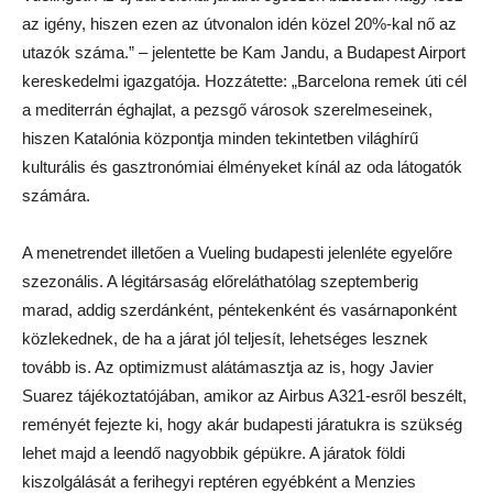
az igény, hiszen ezen az útvonalon idén közel 20%-kal nő az
utazók száma.” – jelentette be Kam Jandu, a Budapest Airport
kereskedelmi igazgatója. Hozzátette: „Barcelona remek úti cél
a mediterrán éghajlat, a pezsgő városok szerelmeseinek,
hiszen Katalónia központja minden tekintetben világhírű
kulturális és gasztronómiai élményeket kínál az oda látogatók
számára.
A menetrendet illetően a Vueling budapesti jelenléte egyelőre
szezonális. A légitársaság előreláthatólag szeptemberig
marad, addig szerdánként, péntekenként és vasárnaponként
közlekednek, de ha a járat jól teljesít, lehetséges lesznek
tovább is. Az optimizmust alátámasztja az is, hogy Javier
Suarez tájékoztatójában, amikor az Airbus A321-esről beszélt,
reményét fejezte ki, hogy akár budapesti járatukra is szükség
lehet majd a leendő nagyobbik gépükre. A járatok földi
kiszolgálását a ferihegyi reptéren egyébként a Menzies