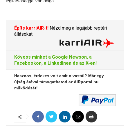
légitársasággal van dolga.
Építs karriAIR-t!
Nézd meg a legújabb reptéri
állásokat:
Kövess minket a
Google Newson
, a
Facebookon
, a
LinkedInen
és az
X-en
!
Hasznos, érdekes volt amit olvastál? Már egy
újság árával támogathatod az AIRportal.hu
működését!