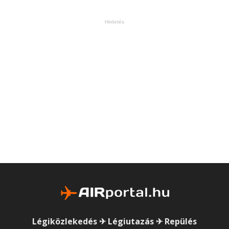
Hirdetés
Légiközlekedés ✈ Légiutazás ✈ Repülés