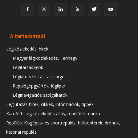
A tartalomból
Légiközlekedési hírek
Magyar légiközlekedés, Ferihegy
Légitársaságok
Légiáru-szállítás, air cargo
Repülőgépgyártók, légiipar
Léginavigációs szolgáltatók
Légiutazás hírek, cikkek, információk, tippek
KarriAIR: Légiközlekedés állás, repülőtér munka
Repülés: Kisgépes- és sportrepülés, helikopterek, drónok,
katonai repülés