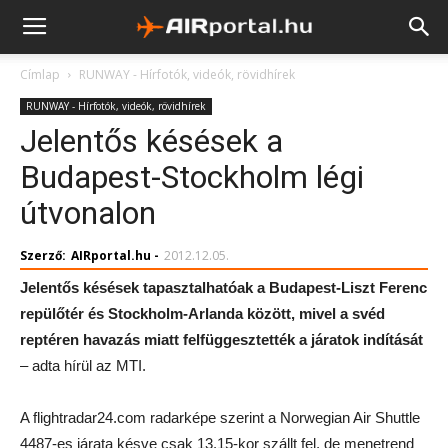
Címlap
RUNWAY - Hírfotók, videók, rövidhírek
RUNWAY - Hírfotók, videók, rövidhírek
Jelentős késések a
Budapest-Stockholm légi
útvonalon
Szerző:
AIRportal.hu
-
2012.12.05.
Jelentős késések tapasztalhatóak a Budapest-Liszt Ferenc
repülőtér és Stockholm-Arlanda között, mivel a svéd
reptéren havazás miatt felfüggesztették a járatok indítását
– adta hírül az MTI.
A flightradar24.com radarképe szerint a Norwegian Air Shuttle
4487-es járata késve csak 13.15-kor szállt fel, de menetrend