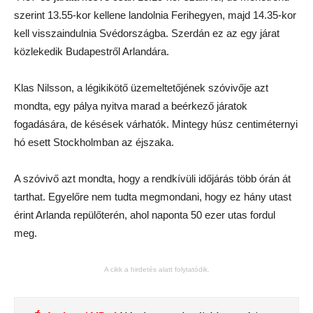
szerint 13.55-kor kellene landolnia Ferihegyen, majd 14.35-kor
kell visszaindulnia Svédországba. Szerdán ez az egy járat
közlekedik Budapestről Arlandára.
Klas Nilsson, a légikikötő üzemeltetőjének szóvivője azt
mondta, egy pálya nyitva marad a beérkező járatok
fogadására, de késések várhatók. Mintegy húsz centiméternyi
hó esett Stockholmban az éjszaka.
A szóvivő azt mondta, hogy a rendkívüli időjárás több órán át
tarthat. Egyelőre nem tudta megmondani, hogy ez hány utast
érint Arlanda repülőterén, ahol naponta 50 ezer utas fordul
meg.
A cikk a hirdetés alatt folytatódik.