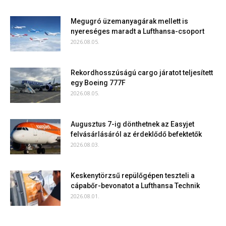
Megugró üzemanyagárak mellett is
nyereséges maradt a Lufthansa-csoport
2026.08.05.
Rekordhosszúságú cargo járatot teljesített
egy Boeing 777F
2026.08.05.
Augusztus 7-ig dönthetnek az Easyjet
felvásárlásáról az érdeklődő befektetők
2026.08.03.
Keskenytörzsű repülőgépen teszteli a
cápabőr-bevonatot a Lufthansa Technik
2026.08.01.