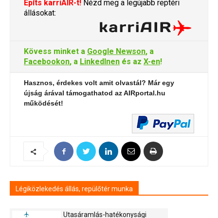
Építs karriAIR-t!
Nézd meg a legújabb reptéri
állásokat:
Kövess minket a
Google Newson
, a
Facebookon
, a
LinkedInen
és az
X-en
!
Hasznos, érdekes volt amit olvastál? Már egy
újság árával támogathatod az AIRportal.hu
működését!
Légiközlekedés állás, repülőtér munka
Utasáramlás-hatékonysági