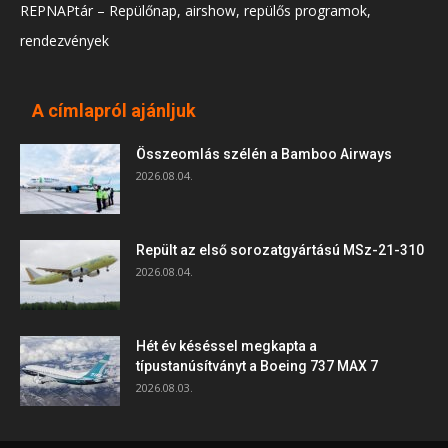
REPNAPtár – Repülőnap, airshow, repülős programok,
rendezvények
A címlapról ajánljuk
Összeomlás szélén a Bamboo Airways
2026.08.04.
Repült az első sorozatgyártású MSz-21-310
2026.08.04.
Hét év késéssel megkapta a
típustanúsítványt a Boeing 737 MAX 7
2026.08.03.