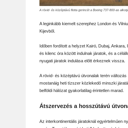
A rövid- és középtávú flotta gerincét a Boeing 737-800-as alkotj
A leginkább kiemelt szerephez London és Vilnius
Kijevből.
Időben fordított a helyzet Kairó, Dubaj, Ankara
és kilenc óra között indulnak járatok, és a cé
nyugati járatok indulása előtt érkeznek vissza.
A rövid- és középtávú útvonalak terén változás 
mostanáig heti tízszer közlekedő minszki jára
belföldi hálózat gyakorlatilag érintetlen marad.
Átszervezés a hosszútávú útvon
Az interkontinentális járatoknál egyértelműen n