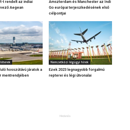
t rendelt az indiai
Amszterdam és Manchester az Indi
ervező Aegean
Go európai terjeszkedésének első
célpontjai
ülőterek
Nemzetközi légügyi hírek
duló hosszútávú járatok a
Ezek 2023 legnagyobb forgalmú
ér mentrendjében
repterei és légi útvonalai
Hirdetés