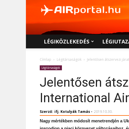
AIRportal.hu
LÉGIKÖZLEKEDÉS
LÉGIUTAZ
Címlap
Légitársaságok
Jelentősen átszervezi jára
Légitársaságok
Jelentősen átsz
International Ai
Szerző:
ifj. Kotulyák Tamás
-
2019.10.30.
Nagy mértékben módosít menetrendjén a Ukrai
igazodjon a piaci környezet változásaihoz, é