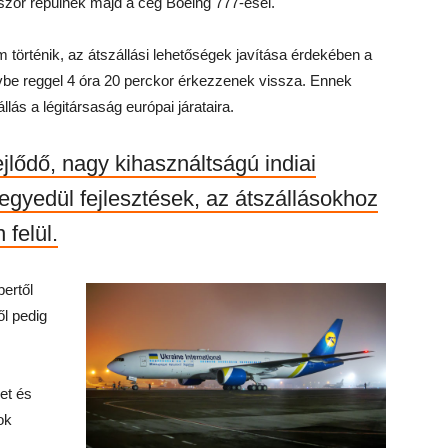
mszor repülnek majd a cég Boeing 777-esei.
történik, az átszállási lehetőségek javítása érdekében a
evbe reggel 4 óra 20 perckor érkezzenek vissza. Ennek
lás a légitársaság európai járataira.
jlődő, nagy kihasználtságú indiai
 egyedül fejlesztések, az átszállásokhoz
felül.
ertől
ől pedig
et és
ok