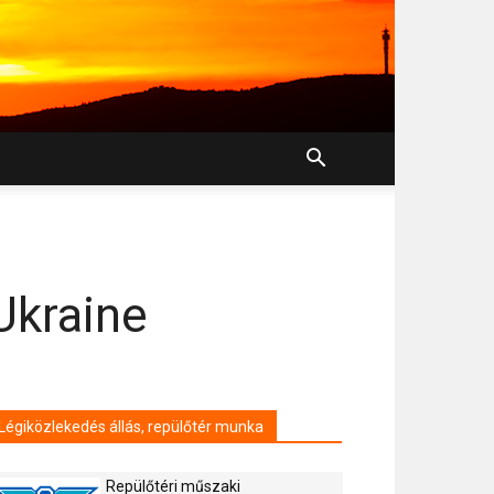
Ukraine
Légiközlekedés állás, repülőtér munka
Repülőtéri műszaki