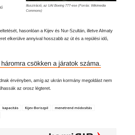
Illusztráció, az UAI Boeing 777-ese (Forrás: Wikimedia
ki
Commons)
eltetését, hasonlóan a Kijev és Nur-Szultán, illetve Almaty
ret elkerülve annyival hosszabb az út és a repülési idő,
ti háromra csökken a járatok száma.
radnak érvényben, amíg az ukrán kormány megoldást nem
álhassák az orosz légteret.
kapacitás
Kijev-Boriszpil
menetrend módosítás