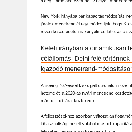
a cég. Torontóba ezért heti 2 helyett már háro
New York irányába bár kapacitásmódosítás nem 
járatok menetrendjét úgy módosítják, hogy Kij
révén késés esetén is kényelmes lehet az átszál
Keleti irányban a dinamikusan fe
célállomás, Delhi felé történnek
igazodó menetrend-módosításon 
A Boeing 767-essel kiszolgált útvonalon novemb
hetente öt, a 2020-as nyári menetrend kezdetét
már heti hét járat közlekedik.
A fejlesztésekhez azonban változatlan flottamér
kihasználtság mellett valahol máshol kapacitás
felszabadítására is szükség van. Ezt a