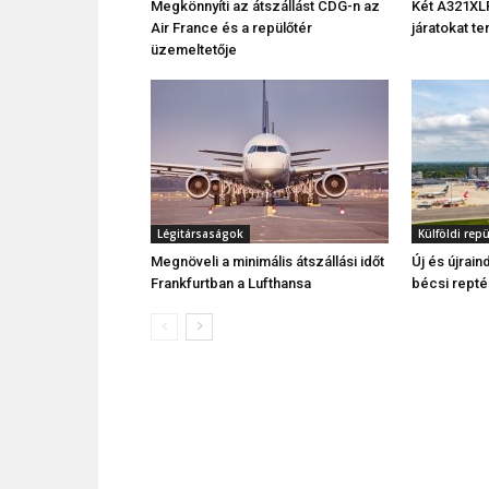
Megkönnyíti az átszállást CDG-n az
Két A321XLR-
Air France és a repülőtér
járatokat t
üzemeltetője
Légitársaságok
Külföldi rep
Megnöveli a minimális átszállási időt
Új és újrain
Frankfurtban a Lufthansa
bécsi rept