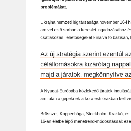
problémákat.
Ukrajna nemzeti légitársasága november 16-i hat
amivel első sorban a kereslet ingadozásához é
csatlakozási lehetőségeket kínálva fő bázisán, K
Az új stratégia szerint ezentúl 
célállomásokra kizárólag nappal
majd a járatok, megkönnyítve az
A Nyugat-Európába közlekedő járatok indulását eg
ami után a gépeknek a kora esti órákban kell v
Brüsszel, Koppenhága, Stockholm, Krakkó, és 
16-án életbe lépő menetrend-módosítással: ezek