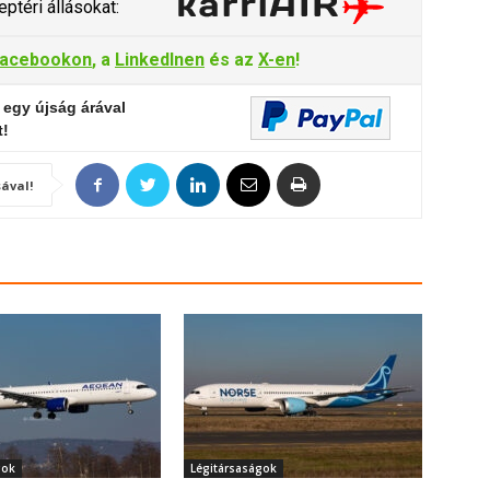
ptéri állásokat:
acebookon
, a
LinkedInen
és az
X-en
!
 egy újság árával
t!
ával!
gok
Légitársaságok