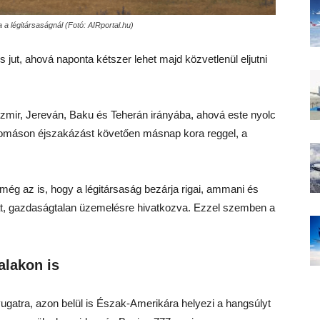
a a légitársaságnál (Fotó: AIRportal.hu)
 jut, ahová naponta kétszer lehet majd közvetlenül eljutni
, Izmir, Jereván, Baku és Teherán irányába, ahová este nyolc
lállomáson éjszakázást követően másnap kora reggel, a
még az is, hogy a légitársaság bezárja rigai, ammani és
tát, gazdaságtalan üzemelésre hivatkozva. Ezzel szemben a
alakon is
yugatra, azon belül is Észak-Amerikára helyezi a hangsúlyt