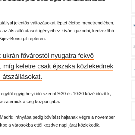
állyal jelentős változásokat léptet életbe menetrendjében,
s az átszálló utasok igényeihez kíván igazodni, kedvezőbb
ijev-Boriszpil repterén.
az ukrán fővárostól nyugatra fekvő
, míg keletre csak éjszaka közlekednek
 átszállásokat.
ytől egyig helyi idő szerint 9:30 és 10:30 közé időzítik,
isszatérniük a cég központjába.
Madrid irányába pedig bővítést hajtanak végre a november
be a városokba ettől kezdve napi járat közlekedik.