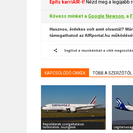
Építs karriAIR-t!
Nézd meg a legújabb re
Kövess minket a
Google Newson
, a
F
Hasznos, érdekes volt amit olvastál? Már
támogathatod az AIRportal.hu működésé
Segítsd a munkánkat a cikk megosztás
KAPCSOLÓDÓ CIKKEK
TÖBB A SZERZŐTŐL
Repülőterek szolgáltatásai:
terminálok, loungeok
Légitársasá