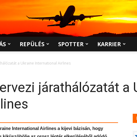
ÁS
REPÜLÉS
SPOTTER
KARRIER
thálózatát a Ukraine International Airlines
ervezi járathálózatát a 
rlines
ne International Airlines a kijevi bázisán, hogy
s kiküszöbölje az orosz légtér elkerüléséből adódó