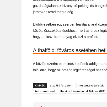
gazdaságtalannak bizonyuló pekingi és bangko
járatokon teszi meg a cég.
Előbbi esetben egyszerűen leállítja a járat üzem
közötti összeköttetésekhez, mert az orosz légte
hogy a plusz üzemanyag elviszi a profitot.
A thaiföldi főváros esetében he
A közlés szerint ezen intézkedések addig ma
talál arra, hogy az ország légitársaságai haszn
CÍMKÉK
átszálló forgalom
hosszútávú járatok
téli menetrend
Ukraine International Airlines (UIA)