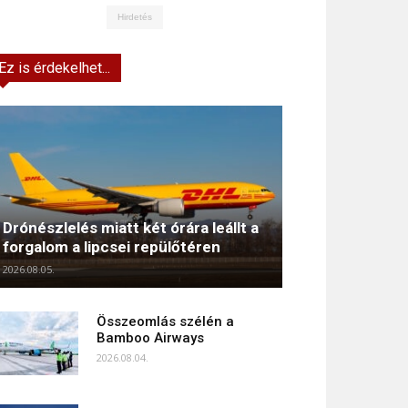
Hirdetés
Ez is érdekelhet...
Drónészlelés miatt két órára leállt a
forgalom a lipcsei repülőtéren
2026.08.05.
Összeomlás szélén a
Bamboo Airways
2026.08.04.