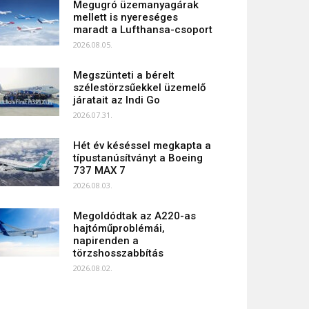
Megugró üzemanyagárak
mellett is nyereséges
maradt a Lufthansa-csoport
2026.08.05.
Megszünteti a bérelt
szélestörzsűekkel üzemelő
járatait az Indi Go
2026.07.31.
Hét év késéssel megkapta a
típustanúsítványt a Boeing
737 MAX 7
2026.08.03.
Megoldódtak az A220-as
hajtóműproblémái,
napirenden a
törzshosszabbítás
2026.08.02.