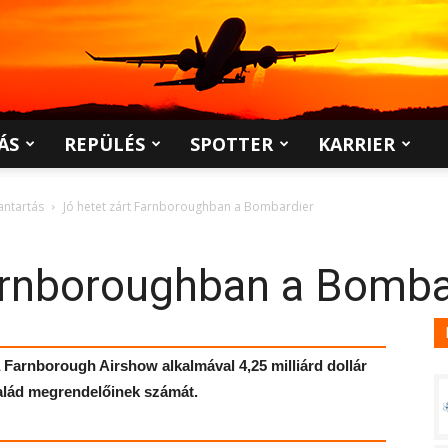
ÁS
REPÜLÉS
SPOTTER
KARRIER
antartás
Jó hetet zárt Farnboroughban a Bombardier
Farnboroughban a Bomba
a Farnborough Airshow alkalmával 4,25 milliárd dollár
alád megrendelőinek számát.