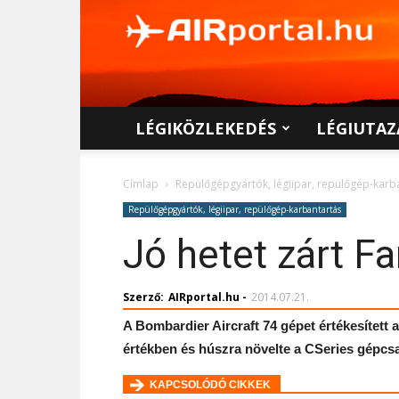
AIRportal.hu
LÉGIKÖZLEKEDÉS
LÉGIUTAZ
Címlap
Repülőgépgyártók, légiipar, repülőgép-karb
Repülőgépgyártók, légiipar, repülőgép-karbantartás
Jó hetet zárt 
Szerző:
AIRportal.hu
-
2014.07.21.
A Bombardier Aircraft 74 gépet értékesített 
értékben és húszra növelte a CSeries gépcs
KAPCSOLÓDÓ CIKKEK