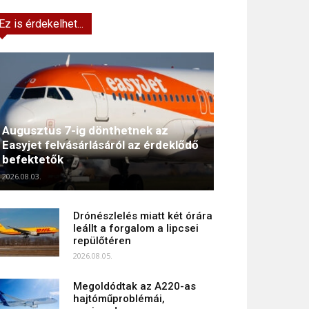
Ez is érdekelhet...
Augusztus 7-ig dönthetnek az
Easyjet felvásárlásáról az érdeklődő
befektetők
2026.08.03.
Drónészlelés miatt két órára
leállt a forgalom a lipcsei
repülőtéren
2026.08.05.
Megoldódtak az A220-as
hajtóműproblémái,