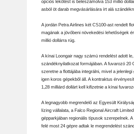
opciós lekötést is beleszámolva 153 millió dollá
asból öt darab megvásárlására írt alá szándékny
A jordán Petra Airlines két CS100-ast rendelt fl
magának a jövőbeni növekedési lehetőségek érv
millió dollárra rúg.
A kínai Loongair nagy számú rendelést adott le,
szándéknyilatkozat formájában. A fuvarozó 20
szeretne a flottájába integrálni, mivel a jelenleg
igen koros gépekből áll. A kontraktus érvényes
1,28 milliárd dollárt kell kifizetnie a kínai fuvaro
A legnagyobb megrendelő az Egyesült Királysá
lízing vállalata, a Falco Regional Aircraft Limit
gépparkjában regionális típusok szerepelnek. 
felé most 24 gépre adtak le megrendelést szánd