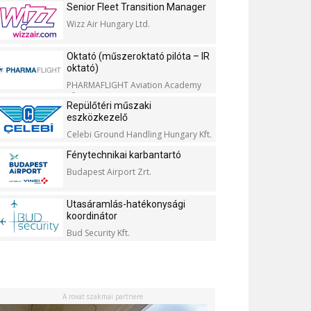
Senior Fleet Transition Manager
Wizz Air Hungary Ltd.
Oktató (műszeroktató pilóta – IR
oktató)
PHARMAFLIGHT Aviation Academy
Kft.
Repülőtéri műszaki
eszközkezelő
Celebi Ground Handling Hungary Kft.
Fénytechnikai karbantartó
Budapest Airport Zrt.
Utasáramlás-hatékonysági
koordinátor
Bud Security Kft.
A rovat szakmai partnere