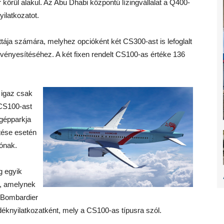
r körül alakul. Az Abu Dhabi központú lízingvállalat a Q400-
ilatkozatot.
ottája számára, melyhez opcióként két CS300-ast is lefoglalt
ényesítéséhez. A két fixen rendelt CS100-as értéke 136
 igaz csak
 CS100-ast
i gépparkja
ítése esetén
zónak.
g egyik
ed, amelynek
A Bombardier
éknyilatkozatként, mely a CS100-as típusra szól.