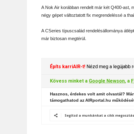
A Nok Air korábban rendelt már két Q400-ast, m
négy gépet változtatott fix megrendeléssé a thai
A CSeries típuscsalád rendelésállománya átlépte 
már biztosan megtérül.
Építs karriAIR-t!
Nézd meg a legújabb re
Kövess minket a
Google Newson
, a
F
Hasznos, érdekes volt amit olvastál? Már
támogathatod az AIRportal.hu működésé
Segítsd a munkánkat a cikk megosztás