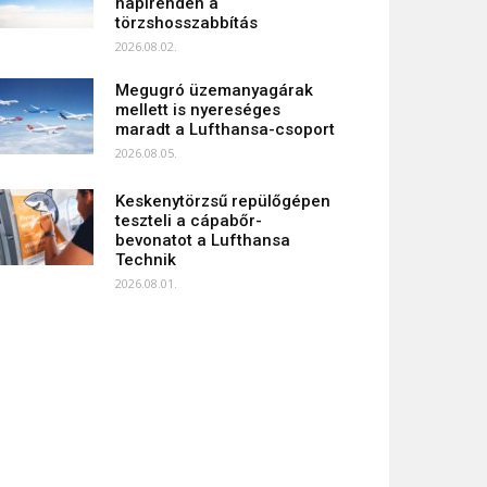
napirenden a
törzshosszabbítás
2026.08.02.
Megugró üzemanyagárak
mellett is nyereséges
maradt a Lufthansa-csoport
2026.08.05.
Keskenytörzsű repülőgépen
teszteli a cápabőr-
bevonatot a Lufthansa
Technik
2026.08.01.