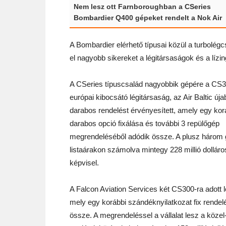
Nem lesz ott Farnboroughban a CSeries
Bombardier Q400 gépeket rendelt a Nok Air
A Bombardier elérhető típusai közül a turbolé
el nagyobb sikereket a légitársaságok és a lízi
A CSeries típuscsalád nagyobbik gépére a CS3
európai kibocsátó légitársaság, az Air Baltic új
darabos rendelést érvényesített, amely egy kor
darabos opció fixálása és további 3 repülőgép
megrendeléséből adódik össze. A plusz három
listaárakon számolva mintegy 228 millió dolláro
képvisel.
A Falcon Aviation Services két CS300-ra adott l
mely egy korábbi szándéknyilatkozat fix rendel
össze. A megrendeléssel a vállalat lesz a közel-