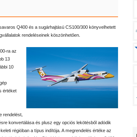
gcsavaros Q400 és a sugárhajtású CS100/300 könyvelhetett
ngvállalatok rendeléseinek köszönhetően.
00-ra az
abb 13
ábbi 10
 gép
s értéket
e rendelést,
ésre konvertálása és plusz egy opciós lekötésből adódik
keleti régióban a típus indítója. A megrendelés értéke az