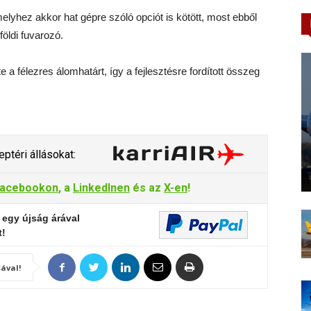
elyhez akkor hat gépre szóló opciót is kötött, most ebből
földi fuvarozó.
a félezres álomhatárt, így a fejlesztésre fordított összeg
ptéri állásokat:
acebookon
, a
LinkedInen
és az
X-en
!
 egy újság árával
t!
ával!