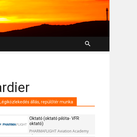
rdier
Légiközlekedés állás, repülőtér munka
Oktató (oktató pilóta- VFR
oktató)
PHARMAFLIGHT Aviation Academy
Kft.