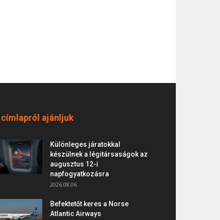
 címlapról ajánljuk
Különleges járatokkal
készülnek a légitársaságok az
augusztus 12-i
napfogyatkozásra
2026.08.06.
Befektetőt keres a Norse
Atlantic Airways