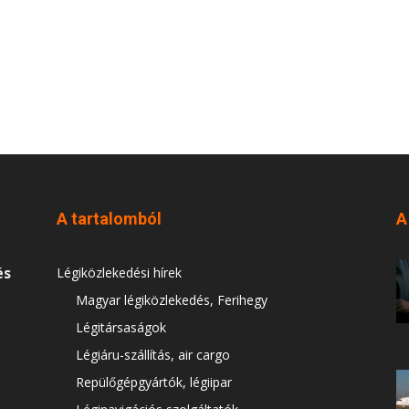
A tartalomból
A
és
Légiközlekedési hírek
Magyar légiközlekedés, Ferihegy
Légitársaságok
Légiáru-szállítás, air cargo
Repülőgépgyártók, légiipar