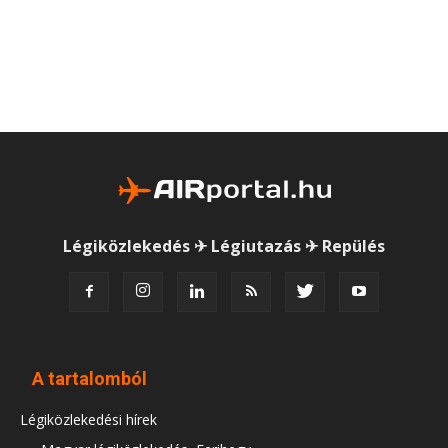
Légiközlekedés ✈ Légiutazás ✈ Repülés
A tartalomból
Légiközlekedési hírek