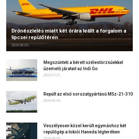
Drónészlelés miatt két órára leállt a forgalom a
lipcsei repülőtéren
2026.08.05.
Megszünteti a bérelt szélestörzsűekkel
üzemelő járatait az Indi Go
2026.07.31.
Repült az első sorozatgyártású MSz-21-310
2026.08.04.
Veszélyesen közel került egymáshoz két
repülőgép a tokiói Haneda légterében
2026.08.05.