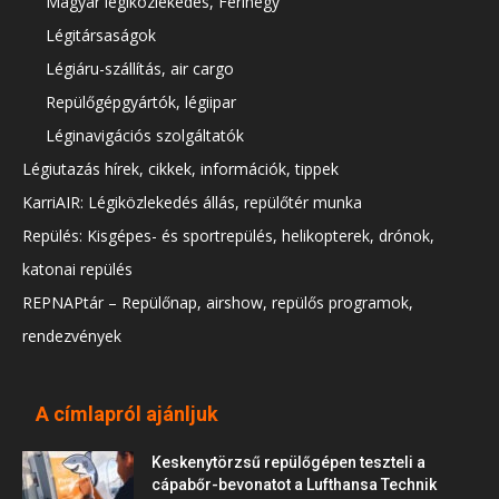
Magyar légiközlekedés, Ferihegy
Légitársaságok
Légiáru-szállítás, air cargo
Repülőgépgyártók, légiipar
Léginavigációs szolgáltatók
Légiutazás hírek, cikkek, információk, tippek
KarriAIR: Légiközlekedés állás, repülőtér munka
Repülés: Kisgépes- és sportrepülés, helikopterek, drónok,
katonai repülés
REPNAPtár – Repülőnap, airshow, repülős programok,
rendezvények
A címlapról ajánljuk
Keskenytörzsű repülőgépen teszteli a
cápabőr-bevonatot a Lufthansa Technik