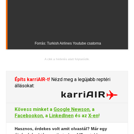
Forrás: Turkish Airlines Youtube csatorna
A cikk a hirdetés alatt folytatódik.
Építs karriAIR-t!
Nézd meg a legújabb reptéri
állásokat:
Kövess minket a
Google Newson
, a
Facebookon
, a
LinkedInen
és az
X-en
!
Hasznos, érdekes volt amit olvastál? Már egy