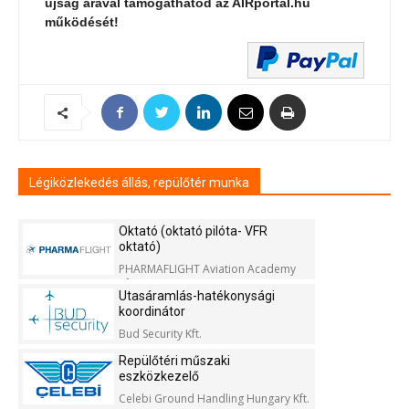
újság árával támogathatod az AIRportal.hu
működését!
Légiközlekedés állás, repülőtér munka
Oktató (oktató pilóta- VFR
oktató)
PHARMAFLIGHT Aviation Academy
Kft.
Utasáramlás-hatékonysági
koordinátor
Bud Security Kft.
Repülőtéri műszaki
eszközkezelő
Celebi Ground Handling Hungary Kft.