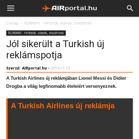
Címlap
RUNWAY - Hírfotók, videók, rövidhírek
RUNWAY - Hírfotók, videók, rövidhírek
Jól sikerült a Turkish új
reklámspotja
Szerző:
AIRportal.hu
-
2014.11.15.
A Turkish Airlines új reklámjában Lionel Messi és Didier
Drogba a világ legfinomabb ételeiért versenyeznek.
A Turkish Airlines új reklámja