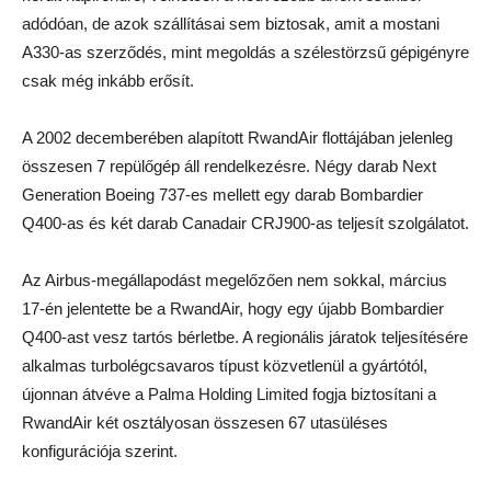
adódóan, de azok szállításai sem biztosak, amit a mostani
A330-as szerződés, mint megoldás a szélestörzsű gépigényre
csak még inkább erősít.
A 2002 decemberében alapított RwandAir flottájában jelenleg
összesen 7 repülőgép áll rendelkezésre. Négy darab Next
Generation Boeing 737-es mellett egy darab Bombardier
Q400-as és két darab Canadair CRJ900-as teljesít szolgálatot.
Az Airbus-megállapodást megelőzően nem sokkal, március
17-én jelentette be a RwandAir, hogy egy újabb Bombardier
Q400-ast vesz tartós bérletbe. A regionális járatok teljesítésére
alkalmas turbolégcsavaros típust közvetlenül a gyártótól,
újonnan átvéve a Palma Holding Limited fogja biztosítani a
RwandAir két osztályosan összesen 67 utasüléses
konfigurációja szerint.