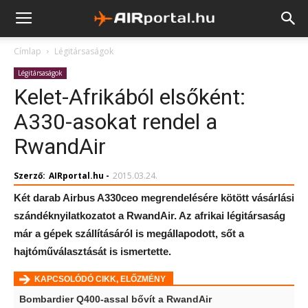
Címlap
Légitársaságok
Légitársaságok
Kelet-Afrikából elsőként:
A330-asokat rendel a
RwandAir
Szerző:
AIRportal.hu
-
2015.03.24.
Két darab Airbus A330ceo megrendelésére kötött vásárlási
szándéknyilatkozatot a RwandAir. Az afrikai légitársaság
már a gépek szállításáról is megállapodott, sőt a
hajtóműválasztását is ismertette.
KAPCSOLÓDÓ CIKK, ELŐZMÉNY
Bombardier Q400-assal bővít a RwandAir