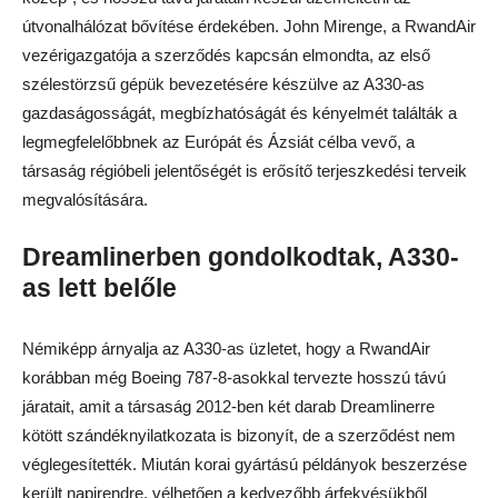
útvonalhálózat bővítése érdekében. John Mirenge, a RwandAir
vezérigazgatója a szerződés kapcsán elmondta, az első
szélestörzsű gépük bevezetésére készülve az A330-as
gazdaságosságát, megbízhatóságát és kényelmét találták a
legmegfelelőbbnek az Európát és Ázsiát célba vevő, a
társaság régióbeli jelentőségét is erősítő terjeszkedési terveik
megvalósítására.
Dreamlinerben gondolkodtak, A330-
as lett belőle
Némiképp árnyalja az A330-as üzletet, hogy a RwandAir
korábban még Boeing 787-8-asokkal tervezte hosszú távú
járatait, amit a társaság 2012-ben két darab Dreamlinerre
kötött szándéknyilatkozata is bizonyít, de a szerződést nem
véglegesítették. Miután korai gyártású példányok beszerzése
került napirendre, vélhetően a kedvezőbb árfekvésükből