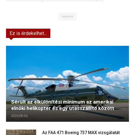
Kft.
Hirdetés
Ez is érdekelhet...
Sérült az elkülönítési minimum az amerikai
elnöki helikopter és egy utasszállító között
2026.08.06.
Az FAA 471 Boeing 737 MAX vizsgálatát