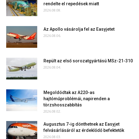
rendelte el repedések miatt
2026.08.08.
Az Apollo vásárolja fel az Easyjetet
2026.08.06.
Repült az első sorozatgyártású MSz-21-310
2026.08.04.
Megoldódtak az A220-as
hajtóműproblémái, napirenden a
törzshosszabbítás
2026.08.02.
Augusztus 7-ig dönthetnek az Easyjet
felvásárlásáról az érdeklődő befektetők
2026.08.03.