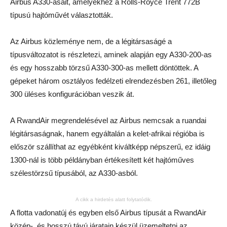
Airbus A330-asait, amelyekhez a Rolls-Royce Trent 772B
típusú hajtóművét választották.
Az Airbus közleménye nem, de a légitársaságé a
típusváltozatot is részletezi, aminek alapján egy A330-200-as
és egy hosszabb törzsű A330-300-as mellett döntöttek. A
gépeket három osztályos fedélzeti elrendezésben 261, illetőleg
300 üléses konfigurációban veszik át.
A RwandAir megrendelésével az Airbus nemcsak a ruandai
légitársaságnak, hanem egyáltalán a kelet-afrikai régióba is
először szállíthat az egyébként kiváltképp népszerű, ez idáig
1300-nál is több példányban értékesített két hajtóműves
szélestörzsű típusából, az A330-asból.
A cikk a hirdetés alatt folytatódik.
A flotta vadonatúj és egyben első Airbus típusát a RwandAir
közép-, és hosszú távú járatain készül üzemeltetni az