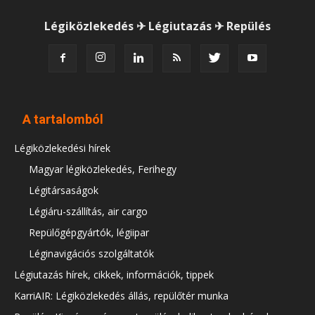
Légiközlekedés ✈ Légiutazás ✈ Repülés
A tartalomból
Légiközlekedési hírek
Magyar légiközlekedés, Ferihegy
Légitársaságok
Légiáru-szállítás, air cargo
Repülőgépgyártók, légiipar
Léginavigációs szolgáltatók
Légiutazás hírek, cikkek, információk, tippek
KarriAIR: Légiközlekedés állás, repülőtér munka