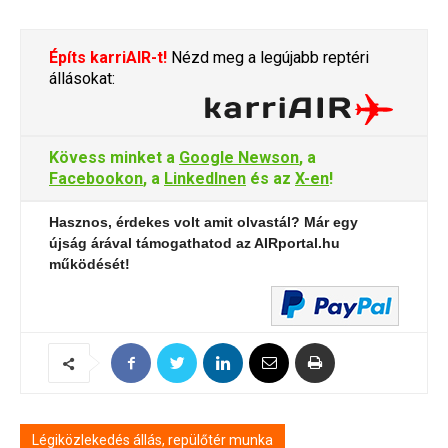
Építs karriAIR-t!
Nézd meg a legújabb reptéri
állásokat:
Kövess minket a
Google Newson
, a
Facebookon
, a
LinkedInen
és az
X-en
!
Hasznos, érdekes volt amit olvastál? Már egy
újság árával támogathatod az AIRportal.hu
működését!
Légiközlekedés állás, repülőtér munka