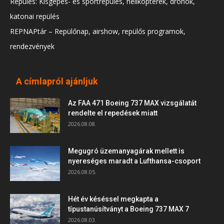
Repülés: Kisgépes- és sportrepülés, helikopterek, drónok,
katonai repülés
REPNAPtár – Repülőnap, airshow, repülős programok,
rendezvények
A címlapról ajánljuk
Az FAA 471 Boeing 737 MAX vizsgálatát
rendelte el repedések miatt
2026.08.08.
Megugró üzemanyagárak mellett is
nyereséges maradt a Lufthansa-csoport
2026.08.05.
Hét év késéssel megkapta a
típustanúsítványt a Boeing 737 MAX 7
2026.08.03.