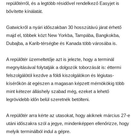
repülőtérről, és a legtöbb résidővel rendelkező Easyjet is
bővítette kínálatát.
Gatwickről a nyári időszakban 30 hosszútávú járat érhető
majd el, többek közt New Yorkba, Tampába, Bangkokba,
Dubajba, a Karib-térségbe és Kanada több városába is.
A repülőtér üzemeltetője azt is jelezte, hogy a terminál
megnyitásával folytatják a dolgozók toborzását is: éttermi
felszolgálótól kezdve a földi kiszolgálókon és légiutas-
kísérőkön át egészen a magasan képzett mérnökökig több
mint kétezer álláshely szabad még, ezeket a lehető
legrövidebb időn belül szeretnék betölteni.
A repülőtér arra kérte az utasokat, hogy akiknek március 27-e
utáni időszakra szól a jegye, mindenképpen ellenőrizze, hogy
melyik terminálból indul a gépre.