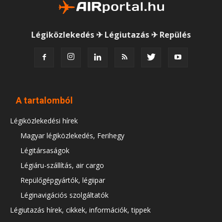
Légiközlekedés ✈ Légiutazás ✈ Repülés
A tartalomból
Légiközlekedési hírek
Magyar légiközlekedés, Ferihegy
Légitársaságok
Légiáru-szállítás, air cargo
Repülőgépgyártók, légiipar
Léginavigációs szolgáltatók
Légiutazás hírek, cikkek, információk, tippek