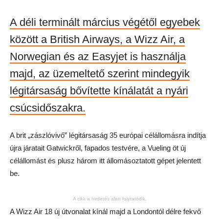
A déli terminált március végétől egyebek
között a British Airways, a Wizz Air, a
Norwegian és az Easyjet is használja
majd, az üzemeltető szerint mindegyik
légitársaság bővítette kínálatát a nyári
csúcsidőszakra.
A brit „zászlóvivő” légitársaság 35 európai célállomásra indítja
újra járatait Gatwickről, fapados testvére, a Vueling öt új
célállomást és plusz három itt állomásoztatott gépet jelentett
be.
A cikk a hirdetés alatt folytatódik.
A Wizz Air 18 új útvonalat kínál majd a Londontól délre fekvő