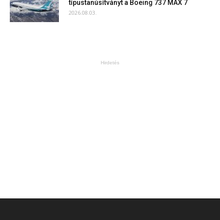
típustanúsítványt a Boeing 737 MAX 7
2026.08.03.
Hirdetés