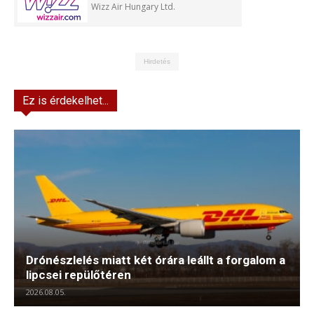
Wizz Air Hungary Ltd.
Hirdetés
Ez is érdekelhet...
Drónészlelés miatt két órára leállt a forgalom a
lipcsei repülőtéren
2026.08.05.