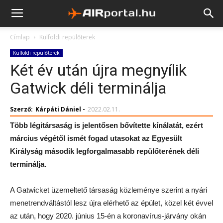
Címlap
Külföldi repülőterek
Külföldi repülőterek
Két év után újra megnyílik
Gatwick déli terminálja
Szerző:
Kárpáti Dániel
-
2022.02.11.
Több légitársaság is jelentősen bővítette kínálatát, ezért
március végétől ismét fogad utasokat az Egyesült
Királyság második legforgalmasabb repülőterének déli
terminálja.
A Gatwicket üzemeltető társaság közleménye szerint a nyári
menetrendváltástól lesz újra elérhető az épület, közel két évvel
az után, hogy 2020. június 15-én a koronavírus-járvány okán