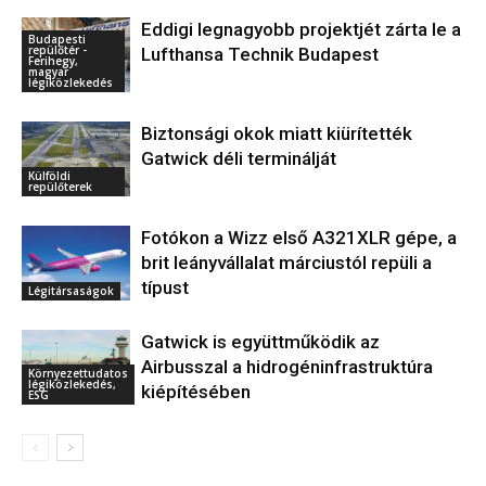
Eddigi legnagyobb projektjét zárta le a
Budapesti
repülőtér -
Lufthansa Technik Budapest
Ferihegy,
magyar
légiközlekedés
Biztonsági okok miatt kiürítették
Gatwick déli terminálját
Külföldi
repülőterek
Fotókon a Wizz első A321XLR gépe, a
brit leányvállalat márciustól repüli a
típust
Légitársaságok
Gatwick is együttműködik az
Airbusszal a hidrogéninfrastruktúra
Környezettudatos
légiközlekedés,
kiépítésében
ESG