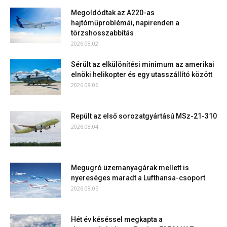
Megoldódtak az A220-as
hajtóműproblémái, napirenden a
törzshosszabbítás
2026.08.02.
Sérült az elkülönítési minimum az amerikai
elnöki helikopter és egy utasszállító között
2026.08.06.
Repült az első sorozatgyártású MSz-21-310
2026.08.04.
Megugró üzemanyagárak mellett is
nyereséges maradt a Lufthansa-csoport
2026.08.05.
Hét év késéssel megkapta a