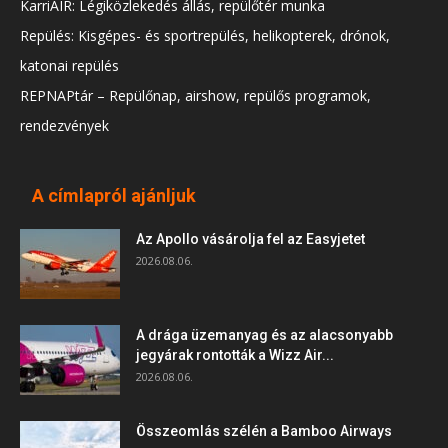
KarriAIR: Légiközlekedés állás, repülőtér munka
Repülés: Kisgépes- és sportrepülés, helikopterek, drónok,
katonai repülés
REPNAPtár – Repülőnap, airshow, repülős programok,
rendezvények
A címlapról ajánljuk
Az Apollo vásárolja fel az Easyjetet
2026.08.06.
A drága üzemanyag és az alacsonyabb
jegyárak rontották a Wizz Air...
2026.08.06.
Összeomlás szélén a Bamboo Airways