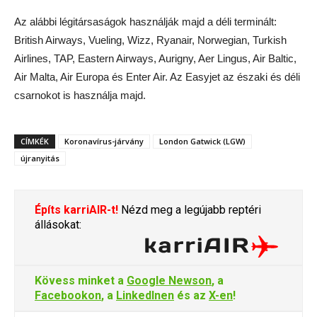
Az alábbi légitársaságok használják majd a déli terminált:
British Airways, Vueling, Wizz, Ryanair, Norwegian, Turkish
Airlines, TAP, Eastern Airways, Aurigny, Aer Lingus, Air Baltic,
Air Malta, Air Europa és Enter Air. Az Easyjet az északi és déli
csarnokot is használja majd.
CÍMKÉK
Koronavírus-járvány
London Gatwick (LGW)
újranyitás
Építs karriAIR-t!
Nézd meg a legújabb reptéri
állásokat:
Kövess minket a
Google Newson
, a
Facebookon
, a
LinkedInen
és az
X-en
!