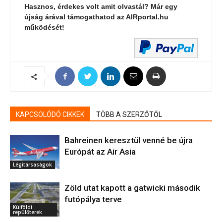
Hasznos, érdekes volt amit olvastál? Már egy
újság árával támogathatod az AIRportal.hu
működését!
KAPCSOLÓDÓ CIKKEK
TÖBB A SZERZŐTŐL
Bahreinen keresztül venné be újra
Európát az Air Asia
Légitársaságok
Zöld utat kapott a gatwicki második
futópálya terve
Külföldi
repülőterek