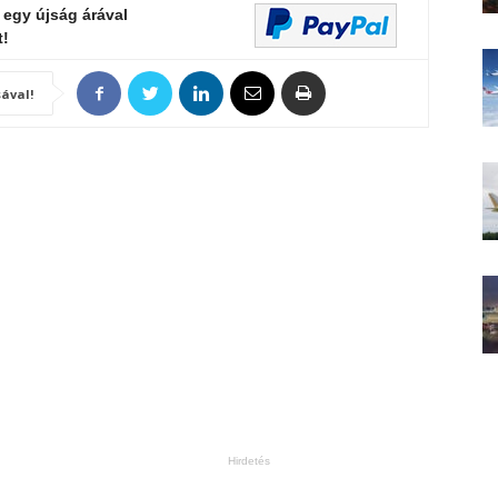
 egy újság árával
t!
ával!
Hirdetés