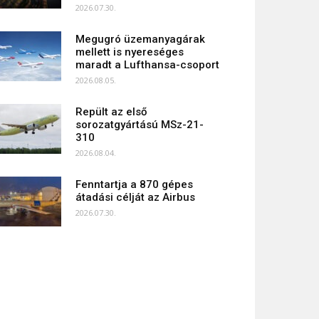
2026.07.30.
Megugró üzemanyagárak
mellett is nyereséges
maradt a Lufthansa-csoport
2026.08.05.
Repült az első
sorozatgyártású MSz-21-
310
2026.08.04.
Fenntartja a 870 gépes
átadási célját az Airbus
2026.07.30.