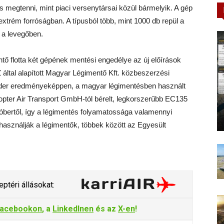
 megtenni, mint piaci versenytársai közül bármelyik. A gép
trém forróságban. A típusból több, mint 1000 db repül a
k a levegőben.
ő flotta két gépének mentési engedélye az új előírások
 által alapított Magyar Légimentő Kft. közbeszerzési
 tender eredményeképpen, a magyar légimentésben használt
kopter Air Transport GmbH-tól bérelt, legkorszerűbb EC135
tóbertől, így a légimentés folyamatossága valamennyi
 használják a légimentők, többek között az Egyesült
ptéri állásokat:
acebookon
, a
LinkedInen
és az
X-en
!