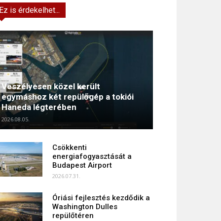
Ez is érdekelhet...
Veszélyesen közel került
egymáshoz két repülőgép a tokiói
Haneda légterében
2026.08.05.
Csökkenti
energiafogyasztását a
Budapest Airport
2026.07.31.
Óriási fejlesztés kezdődik a
Washington Dulles
repülőtéren