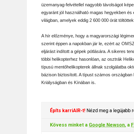
üzemanyag-felvétellel nagyobb távolságot képes
egyaránt jól használható magas hegyekben és ex
világban, amelyek eddig 2 600 000 órát töltötte
A hír előzménye, hogy a magyarországi légiment
szerint éppen a napokban jár le, ezért az OMSZ
eljárást indított a gépek pótlására. A sikeres
többi helikopterhez hasonlóan, az osztrák Heli
típusú mentőhelikopterek állnak szolgálatba ok
bázison biztosított. A típust számos országban
Kriályságban és Kínában is.
Építs karriAIR-t!
Nézd meg a legújabb re
Kövess minket a
Google Newson
, a
F