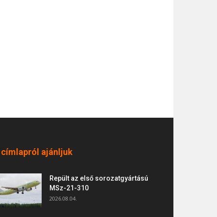
 címlapról ajánljuk
Repült az első sorozatgyártású
MSz-21-310
2026.08.04.