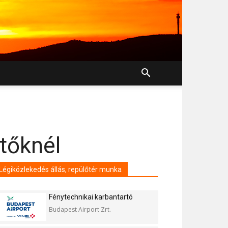
ntőknél
Légiközlekedés állás, repülőtér munka
Fénytechnikai karbantartó
Budapest Airport Zrt.