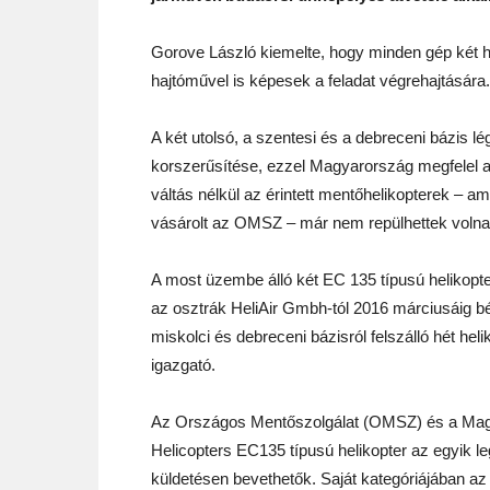
Gorove László kiemelte, hogy minden gép két 
hajtóművel is képesek a feladat végrehajtására.
A két utolsó, a szentesi és a debreceni bázis lé
korszerűsítése, ezzel Magyarország megfelel a
váltás nélkül az érintett mentőhelikopterek –
vásárolt az OMSZ – már nem repülhettek volna lak
A most üzembe álló két EC 135 típusú helikopter
az osztrák HeliAir Gmbh-tól 2016 márciusáig bérl
miskolci és debreceni bázisról felszálló hét hel
igazgató.
Az Országos Mentőszolgálat (OMSZ) és a Magyar
Helicopters EC135 típusú helikopter az egyik l
küldetésen bevethetők. Saját kategóriájában az