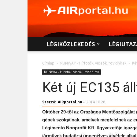
AIRportal.hu
LÉGIKÖZLEKEDÉS
LÉGIUTAZ
Címlap
RUNWAY - Hírfotók, videók, rövidhírek
Ké
RUNWAY - Hírfotók, videók, rövidhírek
Két új EC135 ál
Szerző:
AIRportal.hu
-
2014.10.28.
Október 29-től az Országos Mentőszolgálat
gépek szolgálnak, amelyek megfelelnek az 
Légimentő Nonprofit Kft. ügyvezetője igazga
járművek budaörsi ünnepélyes átvétele alka