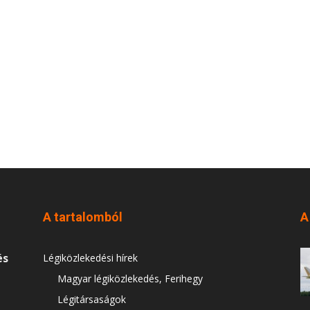
A tartalomból
A
és
Légiközlekedési hírek
Magyar légiközlekedés, Ferihegy
Légitársaságok