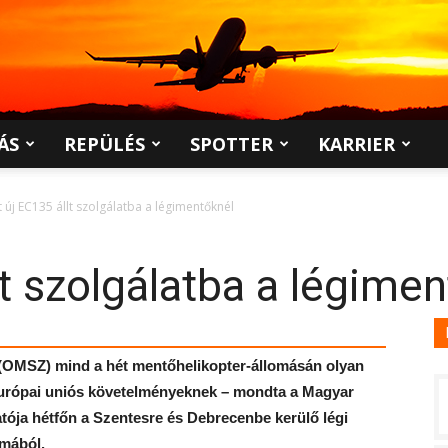
ÁS
REPÜLÉS
SPOTTER
KARRIER
t új EC135 állt szolgálatba a légimentőknél
lt szolgálatba a légime
 (OMSZ) mind a hét mentőhelikopter-állomásán olyan
európai uniós követelményeknek – mondta a Magyar
tója hétfőn a Szentesre és Debrecenbe kerülő légi
lmából.