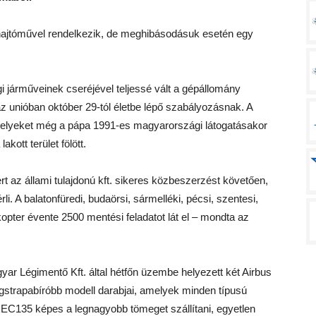
hajtóművel rendelkezik, de meghibásodásuk esetén egy
gi járműveinek cseréjével teljessé vált a gépállomány
z unióban október 29-tól életbe lépő szabályozásnak. A
 amelyeket még a pápa 1991-es magyarországi látogatásakor
ott terület fölött.
t az állami tulajdonú kft. sikeres közbeszerzést követően,
i. A balatonfüredi, budaörsi, sármelléki, pécsi, szentesi,
ikopter évente 2500 mentési feladatot lát el – mondta az
 Légimentő Kft. által hétfőn üzembe helyezett két Airbus
egstrapabíróbb modell darabjai, amelyek minden típusú
 EC135 képes a legnagyobb tömeget szállítani, egyetlen