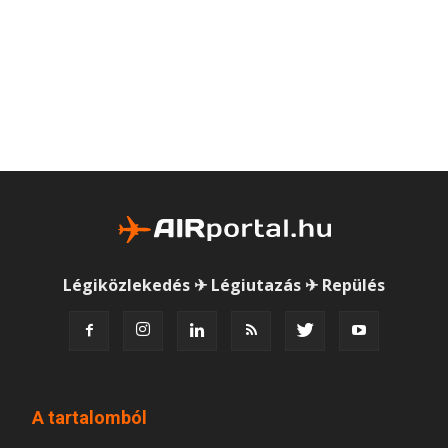
Légiközlekedés ✈ Légiutazás ✈ Repülés
A tartalomból