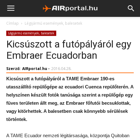
Címlap
Légijármű események, balesetek
Légijármű események, balesetek
Kicsúszott a futópályáról egy
Embraer Ecuadorban
Szerző:
AIRportal.hu
-
2016.04.28.
Kicsúszott a futópályáról a TAME Embraer 190-es
utasszállító repülőgépe az ecuadori Cuenca repülőterén. A
helyszínen készült fotók tanúsága szerint a repülőgép egy
füves területen állt meg, az Embraer főfutói becsuklottak,
vagy kitörhettek. A balesetben csak könnyebb sérülések
történtek.
A TAME Ecuador nemzeti légitársasága, központja Quitoban