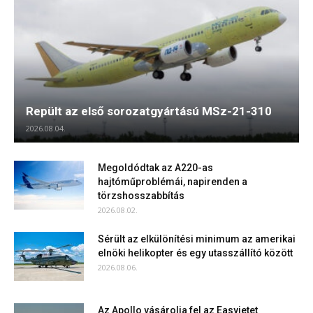
Repült az első sorozatgyártású MSz-21-310
2026.08.04.
Megoldódtak az A220-as
hajtóműproblémái, napirenden a
törzshosszabbítás
2026.08.02.
Sérült az elkülönítési minimum az amerikai
elnöki helikopter és egy utasszállító között
2026.08.06.
Az Apollo vásárolja fel az Easyjetet