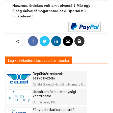
Hasznos, érdekes volt amit olvastál? Már egy
újság árával támogathatod az AIRportal.hu
működését!
Légiközlekedés állás, repülőtér munka
Repülőtéri műszaki
eszközkezelő
Celebi Ground Handling Hungary Kft.
Utasáramlás-hatékonysági
koordinátor
Bud Security Kft.
Fénytechnikai karbantartó