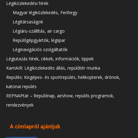
Légiközlekedési hírek
Magyar légiközlekedés, Ferihegy
Légitársaságok
Légiáru-szállítás, air cargo
Repülőgépgyártók, légiipar
Léginavigációs szolgáltatók
Légiutazás hírek, cikkek, információk, tippek
KarriAIR: Légiközlekedés állás, repülőtér munka
Repülés: Kisgépes- és sportrepülés, helikopterek, drónok,
katonai repülés
REPNAPtár – Repülőnap, airshow, repülős programok,
rendezvények
A címlapról ajánljuk