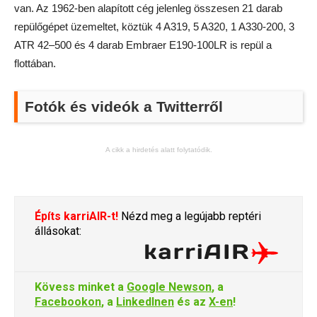
van. Az 1962-ben alapított cég jelenleg összesen 21 darab
repülőgépet üzemeltet, köztük 4 A319, 5 A320, 1 A330-200, 3
ATR 42–500 és 4 darab Embraer E190-100LR is repül a
flottában.
Fotók és videók a Twitterről
A cikk a hirdetés alatt folytatódik.
Építs karriAIR-t!
Nézd meg a legújabb reptéri
állásokat:
Kövess minket a
Google Newson
, a
Facebookon
, a
LinkedInen
és az
X-en
!