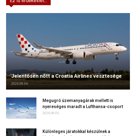
Ez is érdekelhet...
Jelentősen nőtt a Croatia Airlines vesztesége
2026.08.04.
Megugró üzemanyagárak mellett is
nyereséges maradt a Lufthansa-csoport
2026.08.05.
Különleges járatokkal készülnek a