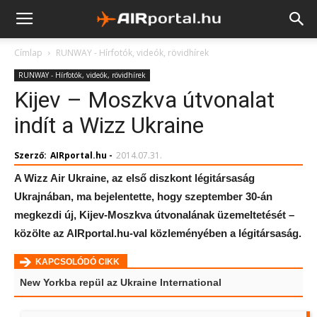
Címlap
RUNWAY - Hírfotók, videók, rövidhírek
RUNWAY - Hírfotók, videók, rövidhírek
Kijev – Moszkva útvonalat
indít a Wizz Ukraine
Szerző:
AIRportal.hu
-
2014.07.31.
A Wizz Air Ukraine, az első diszkont légitársaság
Ukrajnában, ma bejelentette, hogy szeptember 30-án
megkezdi új, Kijev-Moszkva útvonalának üzemeltetését –
közölte az AIRportal.hu-val közleményében a légitársaság.
KAPCSOLÓDÓ CIKK
New Yorkba repül az Ukraine International