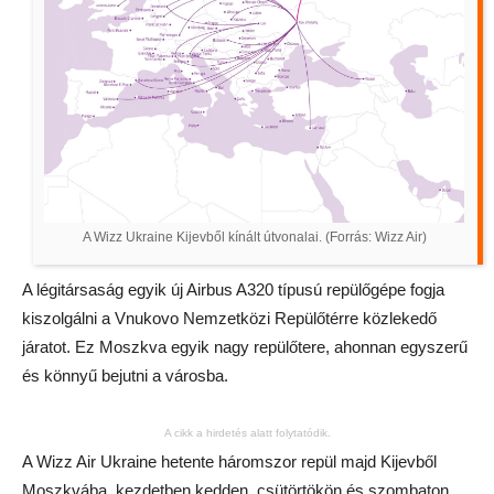
A Wizz Ukraine Kijevből kínált útvonalai. (Forrás: Wizz Air)
A légitársaság egyik új Airbus A320 típusú repülőgépe fogja
kiszolgálni a Vnukovo Nemzetközi Repülőtérre közlekedő
járatot. Ez Moszkva egyik nagy repülőtere, ahonnan egyszerű
és könnyű bejutni a városba.
A cikk a hirdetés alatt folytatódik.
A Wizz Air Ukraine hetente háromszor repül majd Kijevből
Moszkvába, kezdetben kedden, csütörtökön és szombaton,