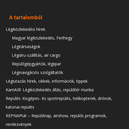
A tartalomból
Légiközlekedési hírek
Magyar légiközlekedés, Ferihegy
Légitársaságok
Légiáru-szállítás, air cargo
Repülőgépgyártók, légiipar
Léginavigációs szolgáltatók
Légiutazás hírek, cikkek, információk, tippek
KarriAIR: Légiközlekedés állás, repülőtér munka
Repülés: Kisgépes- és sportrepülés, helikopterek, drónok,
katonai repülés
REPNAPtár – Repülőnap, airshow, repülős programok,
rendezvények