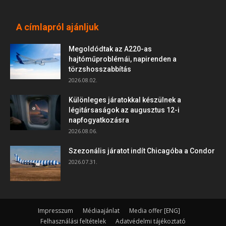
A címlapról ajánljuk
Megoldódtak az A220-as
hajtóműproblémái, napirenden a
törzshosszabbítás
2026.08.02.
Különleges járatokkal készülnek a
légitársaságok az augusztus 12-i
napfogyatkozásra
2026.08.06.
Szezonális járatot indít Chicagóba a Condor
2026.07.31.
Impresszum
Médiaajánlat
Media offer [ENG]
Felhasználási feltételek
Adatvédelmi tájékoztató