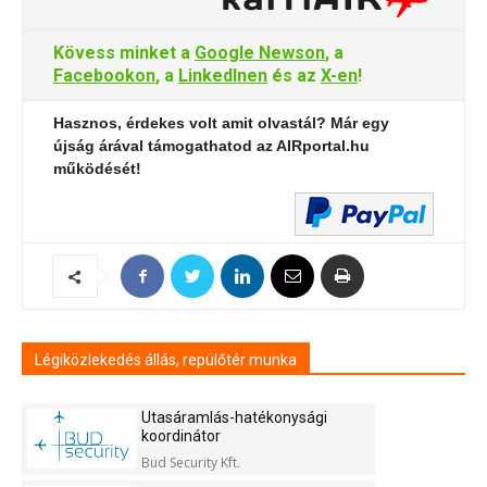
Kövess minket a
Google Newson
, a
Facebookon
, a
LinkedInen
és az
X-en
!
Hasznos, érdekes volt amit olvastál? Már egy
újság árával támogathatod az AIRportal.hu
működését!
Légiközlekedés állás, repülőtér munka
Utasáramlás-hatékonysági
koordinátor
Bud Security Kft.