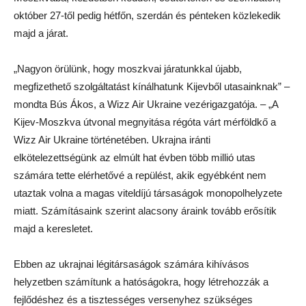
október 27-től pedig hétfőn, szerdán és pénteken közlekedik
majd a járat.
„Nagyon örülünk, hogy moszkvai járatunkkal újabb,
megfizethető szolgáltatást kínálhatunk Kijevből utasainknak” –
mondta Bús Ákos, a Wizz Air Ukraine vezérigazgatója. – „A
Kijev-Moszkva útvonal megnyitása régóta várt mérföldkő a
Wizz Air Ukraine történetében. Ukrajna iránti
elkötelezettségünk az elmúlt hat évben több millió utas
számára tette elérhetővé a repülést, akik egyébként nem
utaztak volna a magas viteldíjú társaságok monopolhelyzete
miatt. Számításaink szerint alacsony áraink tovább erősítik
majd a keresletet.
Ebben az ukrajnai légitársaságok számára kihívásos
helyzetben számítunk a hatóságokra, hogy létrehozzák a
fejlődéshez és a tisztességes versenyhez szükséges