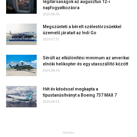
légitársaságok az augusztus 12-i
napfogyatkozásra
2026.08.06.
Megszünteti a bérelt szélestörzsűekkel
üzemelő járatait az Indi Go
2026.07.31.
Sérült az elkülönítési minimum az amerikai
elnöki helikopter és egy utasszállító között
2026.08.06.
Hét év késéssel megkapta a
típustanúsítványt a Boeing 737 MAX 7
2026.08.03.
Hirdetés