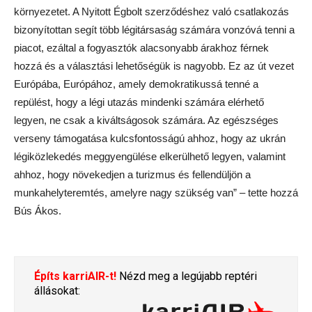
környezetet. A Nyitott Égbolt szerződéshez való csatlakozás
bizonyítottan segít több légitársaság számára vonzóvá tenni a
piacot, ezáltal a fogyasztók alacsonyabb árakhoz férnek
hozzá és a választási lehetőségük is nagyobb. Ez az út vezet
Európába, Európához, amely demokratikussá tenné a
repülést, hogy a légi utazás mindenki számára elérhető
legyen, ne csak a kiváltságosok számára. Az egészséges
verseny támogatása kulcsfontosságú ahhoz, hogy az ukrán
légiközlekedés meggyengülése elkerülhető legyen, valamint
ahhoz, hogy növekedjen a turizmus és fellendüljön a
munkahelyteremtés, amelyre nagy szükség van” – tette hozzá
Bús Ákos.
Építs karriAIR-t!
Nézd meg a legújabb reptéri
állásokat: