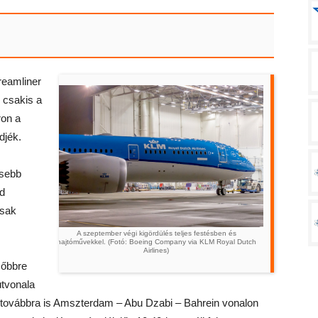
reamliner
 csakis a
ron a
djék.
ssebb
jd
csak
A szeptember végi kigördülés teljes festésben és
hajtóművekkel. (Fotó: Boeing Company via KLM Royal Dutch
Airlines)
sőbbre
útvonala
se továbbra is Amszterdam – Abu Dzabi – Bahrein vonalon