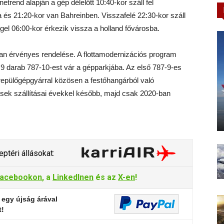
end alapján a gép délelőtt 10:40-kor száll fel
és 21:20-kor van Bahreinben. Visszafelé 22:30-kor száll
el 06:00-kor érkezik vissza a holland fővárosba.
van érvényes rendelése. A flottamodernizációs program
 9 darab 787-10-est vár a gépparkjába. Az első 787-9-es
repülőgépgyárral közösen a festőhangárból való
0-esek szállításai évekkel később, majd csak 2020-ban
ptéri állásokat:
acebookon
, a
LinkedInen
és az
X-en
!
 egy újság árával
t!