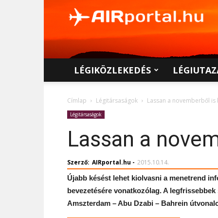
AIRportal.hu
LÉGIKÖZLEKEDÉS
LÉGIUTAZ
Címlap
Légitársaságok
Lassan a novemberből is 
Légitársaságok
Lassan a novem
Szerző:
AIRportal.hu
-
2015.10.14.
Újabb késést lehet kiolvasni a menetrend i
bevezetésére vonatkozólag. A legfrissebbek s
Amszterdam – Abu Dzabi – Bahrein útvonal