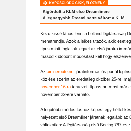
KAPCSOLÓDÓ CIKK, ELŐZMÉNY
Kigördült a KLM első Dreamlinere
A legnagyobb Dreamlinerre váltott a KLM
Kezd kissé kínos lenni a holland légitársaság D
menetrendje. Azok a lelkes utazók, akik esetleg
típus miatt foglaltak jegyet az első járatra immá
második időpont módosítást kell hogy elszenve
Az
airlineroute.net
járatinformációs portál legfri
közlése szerint az eredetileg október 25-re, ma
november 16-ra
tervezett típusstart most már 
november 22-ére várható.
A legutóbbi módosításhoz képest egy héttel ké
helyezett első Dreamliner járatnak legalább az 
változatlan: A légitársaság első Boeing 787-e