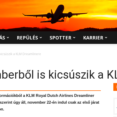
ÁS
REPÜLÉS
SPOTTER
KARRIER
kicsúszik a KLM Dreamlinere
berből is kicsúszik a 
nformációkból a KLM Royal Dutch Airlines Dreamliner
zerint úgy áll, november 22-én indul csak az első járat
on.