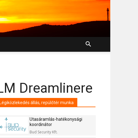
KLM Dreamlinere
Légiközlekedés állás, repülőtér munka
Utasáramlás-hatékonysági
koordinátor
Bud Security Kft.