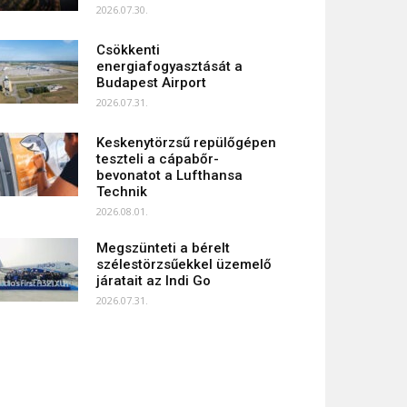
2026.07.30.
Csökkenti
energiafogyasztását a
Budapest Airport
2026.07.31.
Keskenytörzsű repülőgépen
teszteli a cápabőr-
bevonatot a Lufthansa
Technik
2026.08.01.
Megszünteti a bérelt
szélestörzsűekkel üzemelő
járatait az Indi Go
2026.07.31.