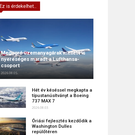
Ez is érdekelhet...
Megugró üzemanyagárak mellett is
nyereséges maradt a Lufthansa-
csoport
2026.08.05.
Hét év késéssel megkapta a
típustanúsítványt a Boeing
737 MAX 7
2026.08.03.
Óriási fejlesztés kezdődik a
Washington Dulles
repülőtéren