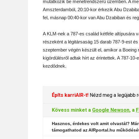
mutatkozik be menetrendszerű üzemben. A menetr
Amszterdamból, 20:10-kor érkezik Abu Dzabiba 
fel, másnap 00:40-kor van Abu Dzabiban és regg
A KLM-nek a 787-es család kétféle altípusára 
részeként a légitársaság 15 darab 787-9-est és
szeptember végén készült el, amikor a Boeing 
kigördülésről adtak hírt az érintettek. A 787-1
kezdődnek.
Építs karriAIR-t!
Nézd meg a legújabb re
Kövess minket a
Google Newson
, a
F
Hasznos, érdekes volt amit olvastál? Már
támogathatod az AIRportal.hu működésé