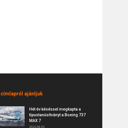
 címlapról ajánljuk
Hét év késéssel megkapta a
típustanúsítványt a Boeing 737
MAX 7
2026.08.03.