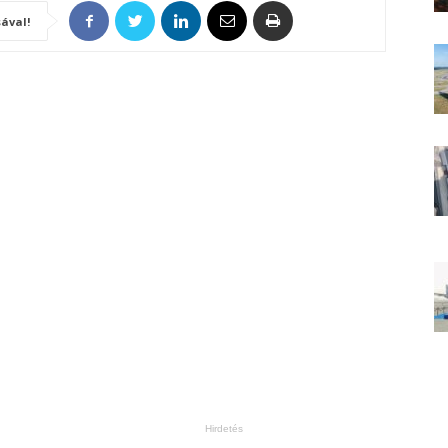
ával!
Hirdetés