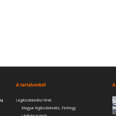
A tartalomból
A
és
Légiközlekedési hírek
Magyar légiközlekedés, Ferihegy
Légitársaságok