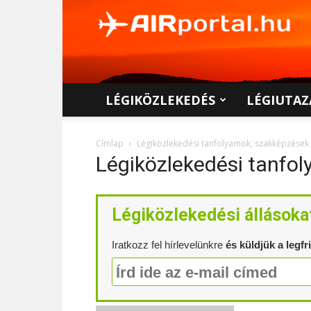
AIRportal.hu
LÉGIKÖZLEKEDÉS
LÉGIUTAZ
Címlap
Légiközlekedési tanfolyamok, szakképzések
Légiközlekedési tanfo
Légiközlekedési állásoka
Iratkozz fel hírlevelünkre
és küldjük a legfr