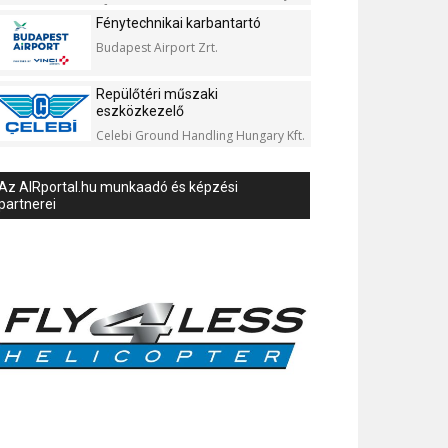
Kft.
Fénytechnikai karbantartó
Budapest Airport Zrt.
Repülőtéri műszaki
eszközkezelő
Celebi Ground Handling Hungary Kft.
Az AIRportal.hu munkaadó és képzési
partnerei