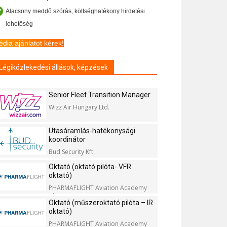
Alacsony meddő szórás, költséghatékony hirdetési
lehetőség
dia ajánlatot kérek!
Légiközlekedési állások, képzések
Senior Fleet Transition Manager
Wizz Air Hungary Ltd.
Utasáramlás-hatékonysági
koordinátor
Bud Security Kft.
Oktató (oktató pilóta- VFR
oktató)
PHARMAFLIGHT Aviation Academy
Kft.
Oktató (műszeroktató pilóta – IR
oktató)
PHARMAFLIGHT Aviation Academy