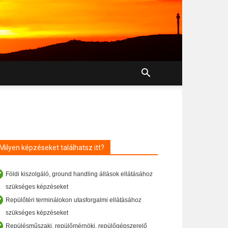
Milyen képzéseket találhatsz itt?
Földi kiszolgáló, ground handling állások ellátásához
szükséges képzéseket
Repülőtéri terminálokon utasforgalmi ellátásához
szükséges képzéseket
Repülésműszaki, repülőmérnöki, repülőgépszerelő