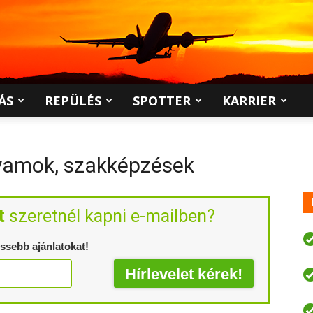
ÁS
REPÜLÉS
SPOTTER
KARRIER
lyamok, szakképzések
t
szeretnél kapni e-mailben?
issebb ajánlatokat!