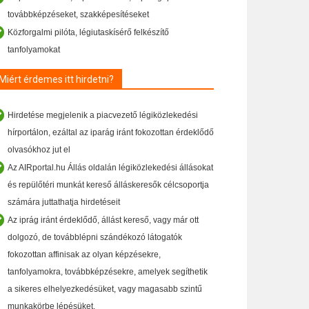
továbbképzéseket, szakképesítéseket
Közforgalmi pilóta, légiutaskísérő felkészítő
tanfolyamokat
Miért érdemes itt hirdetni?
Hirdetése megjelenik a piacvezető légiközlekedési
hírportálon, ezáltal az iparág iránt fokozottan érdeklődő
olvasókhoz jut el
Az AIRportal.hu Állás oldalán légiközlekedési állásokat
és repülőtéri munkát kereső álláskeresők célcsoportja
számára juttathatja hirdetéseit
Az iprág iránt érdeklődő, állást kereső, vagy már ott
dolgozó, de továbblépni szándékozó látogatók
fokozottan affinisak az olyan képzésekre,
tanfolyamokra, továbbképzésekre, amelyek segíthetik
a sikeres elhelyezkedésüket, vagy magasabb szintű
munkakörbe lépésüket.