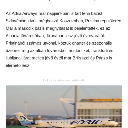
Az Adria Airways már napjainkban is tart fenn bázist
Szlovénián kívül, méghozzá Koszovóban, Pristina repülőterén.
Már a második bázis megnyitását is bejelentették, ez az
Albánia fővárosában, Tiranában lesz jövő év nyarától.
Pristinából számos útvonal, köztük charter és szezonális
üzemel, míg az albán fővárosból mostani két, frankfurti és
ljubljanai járat mellett jövő évtől már Brüsszel és Párizs is
elérhető lesz.
A cikk a hirdetés alatt folytatódik.