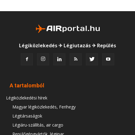
Légiközlekedés ✈ Légiutazás ✈ Repülés
A tartalomból
Légiközlekedési hírek
Magyar légiközlekedés, Ferihegy
Légitársaságok
Légiáru-szállítás, air cargo
Repülőgépgyártók, légiipar