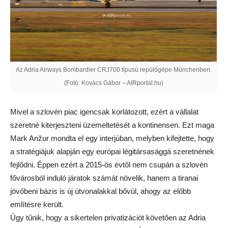
Az Adria Airways Bombardier CRJ700 típusú repülőgépe Münchenben.
(Fotó: Kovács Gábor – AIRportal.hu)
Mivel a szlovén piac igencsak korlátozott, ezért a vállalat
szeretné kiterjeszteni üzemeltetését a kontinensen. Ezt maga
Mark Anžur mondta el egy interjúban, melyben kifejtette, hogy
a stratégiájuk alapján egy európai légitársasággá szeretnének
fejlődni. Éppen ezért a 2015-ös évtől nem csupán a szlovén
fővárosból induló járatok számát növelik, hanem a tiranai
jövőbeni bázis is új útvonalakkal bővül, ahogy az előbb
említésre került.
Úgy tűnik, hogy a sikertelen privatizációt követően az Adria