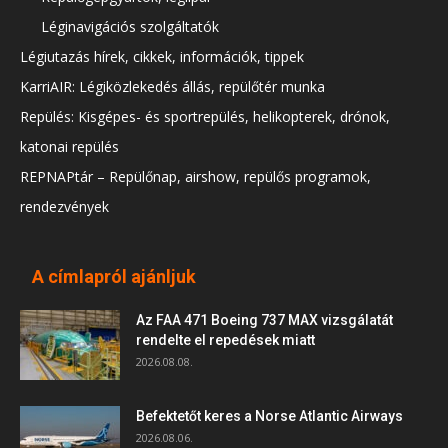
Léginavigációs szolgáltatók
Légiutazás hírek, cikkek, információk, tippek
KarriAIR: Légiközlekedés állás, repülőtér munka
Repülés: Kisgépes- és sportrepülés, helikopterek, drónok,
katonai repülés
REPNAPtár – Repülőnap, airshow, repülős programok,
rendezvények
A címlapról ajánljuk
Az FAA 471 Boeing 737 MAX vizsgálatát
rendelte el repedések miatt
2026.08.08.
Befektetőt keres a Norse Atlantic Airways
2026.08.06.