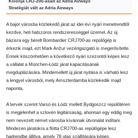
Kivonja CRJ-200-asait az Adria Airways
Stratégiát vált az Adria Airways
A bajor városba közlekedő járat az idei évi nyári menetrendtől
kezdve, heti hatszoros rendszerességgel üzemel. Az új
bázisra egy bérelt Bombardier CRJ700-as repülőgép is
érkezik majd, ezt Mark Anžur vezérigazgató is megerősítette.
Ennek köszönhetően a következő nyári szezontól képes lesz
a vállalat a München-Łódz járat kapacitásának
megduplázására. Mindemellett új járat nyitása is várható lesz
a lengyel városból, mely Amszterdamba közlekedik majd
naponta.
A tervek szerint Varsó és Łódz mellett Bydgoszcz repülőtéren
is megjelenhet a szlovén légitársaság, ahonnan egy eddig meg
nem nevezett német városba kívánnak útvonalat indítani.
Mindezen járatokra a flotta CRJ700-as repülőgépe lesz
hadrendbe állítva, amely 78 utas szállítására képes.