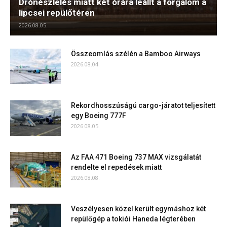
Drónészlelés miatt két órára leállt a forgalom a
lipcsei repülőtéren
2026.08.05.
Összeomlás szélén a Bamboo Airways
2026.08.04.
Rekordhosszúságú cargo-járatot teljesített
egy Boeing 777F
2026.08.05.
Az FAA 471 Boeing 737 MAX vizsgálatát
rendelte el repedések miatt
2026.08.08.
Veszélyesen közel került egymáshoz két
repülőgép a tokiói Haneda légterében