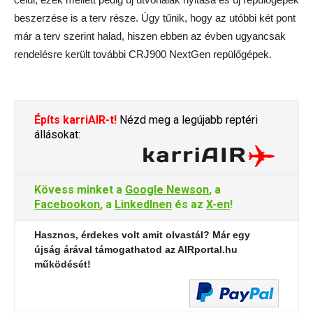
beszerzése is a terv része. Úgy tűnik, hogy az utóbbi két pont
már a terv szerint halad, hiszen ebben az évben ugyancsak
rendelésre került további CRJ900 NextGen repülőgépek.
Építs karriAIR-t!
Nézd meg a legújabb reptéri
állásokat:
Kövess minket a
Google Newson
, a
Facebookon
, a
LinkedInen
és az
X-en
!
Hasznos, érdekes volt amit olvastál? Már egy
újság árával támogathatod az AIRportal.hu
működését!