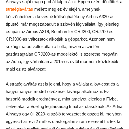
Airways saját maga próbál talpra állni. Éppen ezért döntöttek a
stratégiaváltás
mellett még ez év elején, amelynek
köszönhetően a kevésbé költséghatékony Airbus A320-as
típustól már megszabadult a szlovén légivállalat, így jelenleg
csupán az Airbus A319, Bombardier CRJ200, CRJ700 és
CRJ900-as változatok alkotják a gépparkot. Azonban nem
sokáig marad változatlan a flotta, hiszen a szintén
gazdaságtalan CRJ200-as modellektől is szeretne megválni
az Adria, így várhatóan a 2015-ös évtől már nem közlekedik
majd ez az alváltozat.
A stratégiaváltás azt is jelenti, hogy a vállalat a low-cost és a
hagyományos modell ötvözését kívánja alkalmazni. Ez
hasonló modellt eredményez, mint amelyet jelenleg a Flybe,
illetve akár a Vueling légitársaság kínál az utasoknak. Az Adria
Airways egy új, 2020-ig szóló tervezetet dolgozott ki, melyben
egyrészt az évi 2 milliós utasforgalmi szám elérését tűzték ki
célul, ezek mellett pedig új útvonalak nyitása és új repülőgépek