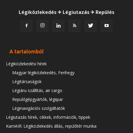
Légiközlekedés ✈ Légiutazás ✈ Repülés
A tartalomból
Légiközlekedési hírek
Magyar légiközlekedés, Ferihegy
Légitársaságok
Légiáru-szállítás, air cargo
Repülőgépgyártók, légiipar
Léginavigációs szolgáltatók
Légiutazás hírek, cikkek, információk, tippek
KarriAIR: Légiközlekedés állás, repülőtér munka