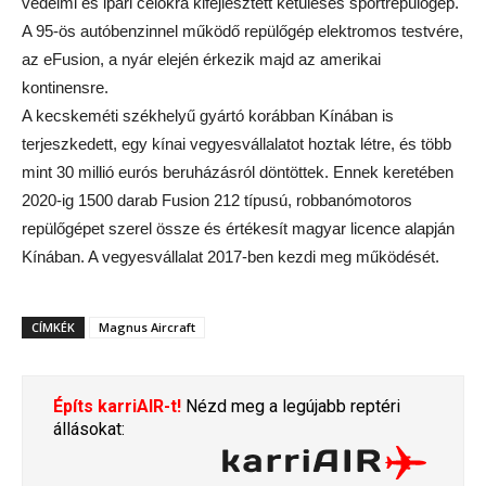
védelmi és ipari célokra kifejlesztett kétüléses sportrepülőgép.
A 95-ös autóbenzinnel működő repülőgép elektromos testvére,
az eFusion, a nyár elején érkezik majd az amerikai
kontinensre.
A kecskeméti székhelyű gyártó korábban Kínában is
terjeszkedett, egy kínai vegyesvállalatot hoztak létre, és több
mint 30 millió eurós beruházásról döntöttek. Ennek keretében
2020-ig 1500 darab Fusion 212 típusú, robbanómotoros
repülőgépet szerel össze és értékesít magyar licence alapján
Kínában. A vegyesvállalat 2017-ben kezdi meg működését.
CÍMKÉK
Magnus Aircraft
Építs karriAIR-t!
Nézd meg a legújabb reptéri
állásokat: