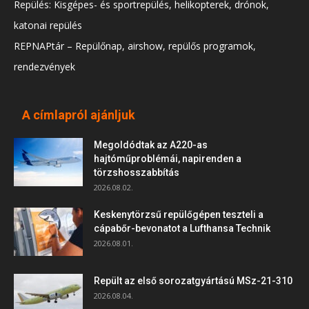
Repülés: Kisgépes- és sportrepülés, helikopterek, drónok,
katonai repülés
REPNAPtár – Repülőnap, airshow, repülős programok,
rendezvények
A címlapról ajánljuk
Megoldódtak az A220-as
hajtóműproblémái, napirenden a
törzshosszabbítás
2026.08.02.
Keskenytörzsű repülőgépen teszteli a
cápabőr-bevonatot a Lufthansa Technik
2026.08.01.
Repült az első sorozatgyártású MSz-21-310
2026.08.04.