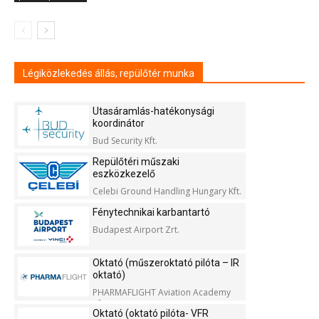
Légiközlekedés állás, repülőtér munka
Utasáramlás-hatékonysági
koordinátor
Bud Security Kft.
Repülőtéri műszaki
eszközkezelő
Celebi Ground Handling Hungary Kft.
Fénytechnikai karbantartó
Budapest Airport Zrt.
Oktató (műszeroktató pilóta – IR
oktató)
PHARMAFLIGHT Aviation Academy
Kft.
Oktató (oktató pilóta- VFR