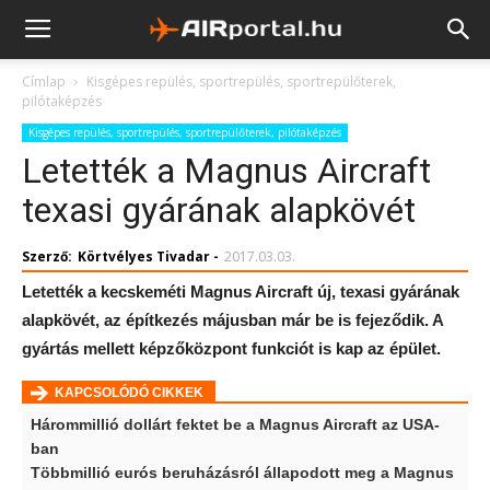
Címlap
Kisgépes repülés, sportrepülés, sportrepülőterek,
pilótaképzés
Kisgépes repülés, sportrepülés, sportrepülőterek, pilótaképzés
Letették a Magnus Aircraft
texasi gyárának alapkövét
Szerző:
Körtvélyes Tivadar
-
2017.03.03.
Letették a kecskeméti Magnus Aircraft új, texasi gyárának
alapkövét, az építkezés májusban már be is fejeződik. A
gyártás mellett képzőközpont funkciót is kap az épület.
KAPCSOLÓDÓ CIKKEK
Hárommillió dollárt fektet be a Magnus Aircraft az USA-
ban
Többmillió eurós beruházásról állapodott meg a Magnus