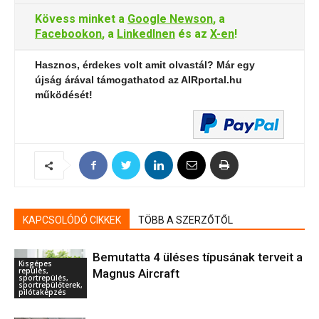
Kövess minket a
Google Newson
, a
Facebookon
, a
LinkedInen
és az
X-en
!
Hasznos, érdekes volt amit olvastál? Már egy
újság árával támogathatod az AIRportal.hu
működését!
KAPCSOLÓDÓ CIKKEK
TÖBB A SZERZŐTŐL
Bemutatta 4 üléses típusának terveit a
Kisgépes
repülés,
Magnus Aircraft
sportrepülés,
sportrepülőterek,
pilótaképzés