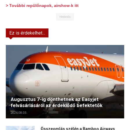
> További repülőnapok, airshow-k itt
Hirdetés
Ez is érdekelhet...
Augusztus 7-ig dönthetnek az Easyjet
felvásárlásáról az érdeklődő befektetők
2026.08.03.
Összeomlás szélén a Bamboo Airways