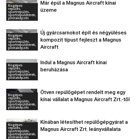
Már épül a Magnus Aircraft kínai
Kisgépes
repülés,
üzeme
sportrepülés,
sportrepülőterek,
pilótaképzés
Új gyárcsarnokot épít és négyüléses
Kisgépes
repülés,
kompozit típust fejleszt a Magnus
sportrepülés,
sportrepülőterek,
Aircraft
pilótaképzés
Indul a Magnus Aircraft kínai
Kisgépes
repülés,
beruházása
sportrepülés,
sportrepülőterek,
pilótaképzés
Ötven repülőgépet rendelt meg egy
Kisgépes
repülés,
kínai vállalat a Magnus Aircraft Zrt.-től
sportrepülés,
sportrepülőterek,
pilótaképzés
Kínában létesíthet repülőgépgyárat a
Kisgépes
repülés,
Magnus Aircraft Zrt. leányvállalata
sportrepülés,
sportrepülőterek,
pilótaképzés