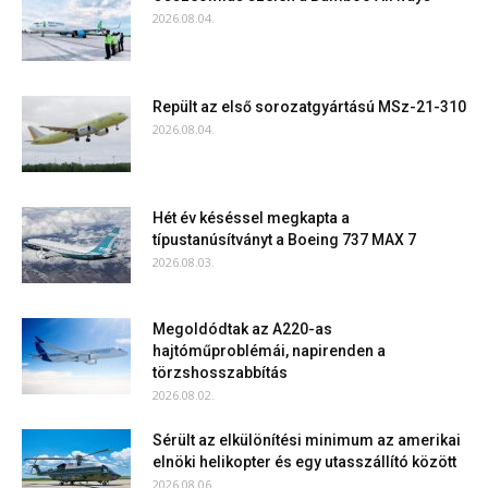
2026.08.04.
Repült az első sorozatgyártású MSz-21-310
2026.08.04.
Hét év késéssel megkapta a
típustanúsítványt a Boeing 737 MAX 7
2026.08.03.
Megoldódtak az A220-as
hajtóműproblémái, napirenden a
törzshosszabbítás
2026.08.02.
Sérült az elkülönítési minimum az amerikai
elnöki helikopter és egy utasszállító között
2026.08.06.