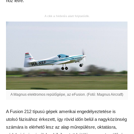
hoz létre.
A cikk a hirdetés alatt folytatódik.
A Magnus elektromos repülőgépe, az eFusion. (Fotó: Magnus Aircraft)
A Fusion 212 típusú gépek amerikai engedélyeztetése is
utolsó fázisához érkezett, így rövid időn belül a nagyközönség
számára is elérhető lesz az alap műrepülésre, oktatásra,