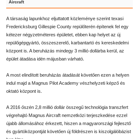
Aircraft
A társaság lapunkhoz eljuttatott közleménye szerint texasi
Fredericksburg Gillespie County repülőterén építenek fel egy
kétezer négyzetméteres épületet, ebben kap helyet az új
repülőgépgyártó, összeszerelő, karbantartó és kereskedelmi
központ is. A beruházás mindegy 3 millió dollárba kerül, az
épület átadása idén májusban várható.
A most elindított beruházás átadását követően ezen a helyen
indul majd a Magnus Pilot Academy vészhelyzeti képző és
oktató központ is.
A 2016 őszén 2,8 millió dollár összegű technológia transzfert
végrehajtó Magnus Aircraft nemzetközi terjeszkedése ezzel
újabb állomásához érkezett, hiszen a magyarországi fejlesztő
és gyártóközpontját követően új földrészen is kiszolgálóbázist