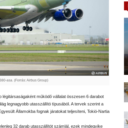
380-asa. (Forrás: Airbus Group)
b légitársaságaként működő vállalat összesen 6 darabot
lág legnagyobb utasszállító típusából. A tervek szerint a
yesült Államokba fognak járatokat teljesíteni, Tokió-Nartia
lenleg 32 darab utasszállítót számlál, ezek mindegyike