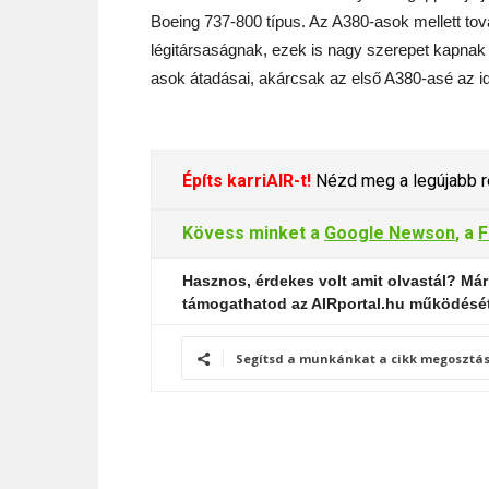
Boeing 737-800 típus. Az A380-asok mellett to
légitársaságnak, ezek is nagy szerepet kapnak 
asok átadásai, akárcsak az első A380-asé az i
Építs karriAIR-t!
Nézd meg a legújabb re
Kövess minket a
Google Newson
, a
F
Hasznos, érdekes volt amit olvastál? Már
támogathatod az AIRportal.hu működésé
Segítsd a munkánkat a cikk megosztás