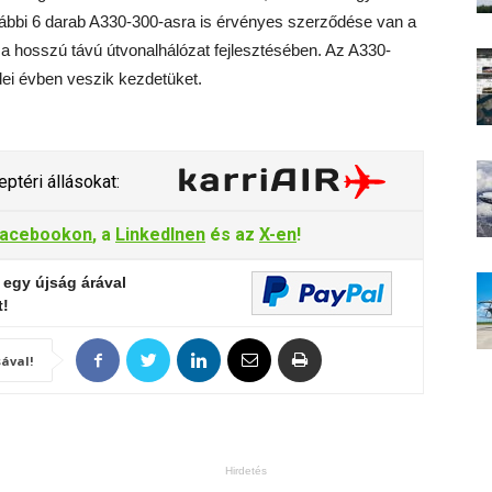
vábbi 6 darab A330-300-asra is érvényes szerződése van a
a hosszú távú útvonalhálózat fejlesztésében. Az A330-
dei évben veszik kezdetüket.
ptéri állásokat:
acebookon
, a
LinkedInen
és az
X-en
!
 egy újság árával
t!
ával!
Hirdetés