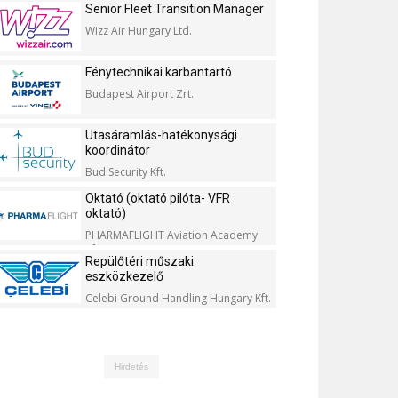
Senior Fleet Transition Manager
Wizz Air Hungary Ltd.
Fénytechnikai karbantartó
Budapest Airport Zrt.
Utasáramlás-hatékonysági
koordinátor
Bud Security Kft.
Oktató (oktató pilóta- VFR
oktató)
PHARMAFLIGHT Aviation Academy
Kft.
Repülőtéri műszaki
eszközkezelő
Celebi Ground Handling Hungary Kft.
Hirdetés