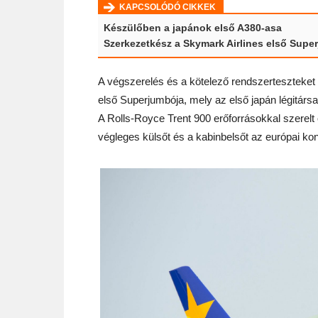
KAPCSOLÓDÓ CIKKEK
Készülőben a japánok első A380-asa
Szerkezetkész a Skymark Airlines első Supe
A végszerelés és a kötelező rendszerteszteket
első Superjumbója, mely az első japán légitár
A Rolls-Royce Trent 900 erőforrásokkal szerelt ó
végleges külsőt és a kabinbelsőt az európai k