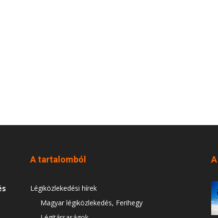
A tartalomból
A
és
Légiközlekedési hírek
Magyar légiközlekedés, Ferihegy
Légitársaságok