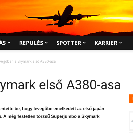
ÁS
REPÜLÉS
SPOTTER
KARRIER
vegőben a Skymark első A380-asa
ymark első A380-asa
entette be, hogy levegőbe emelkedett az első japán
p. A még festetlen törzsű Superjumbo a Skymark