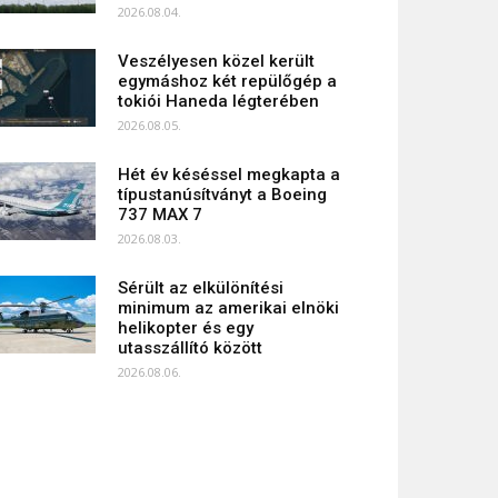
2026.08.04.
Veszélyesen közel került
egymáshoz két repülőgép a
tokiói Haneda légterében
2026.08.05.
Hét év késéssel megkapta a
típustanúsítványt a Boeing
737 MAX 7
2026.08.03.
Sérült az elkülönítési
minimum az amerikai elnöki
helikopter és egy
utasszállító között
2026.08.06.