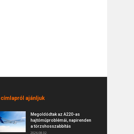
 címlapról ajánljuk
Megoldódtak az A220-as
hajtóműproblémái, napirenden
a törzshosszabbítás
2026.08.02.