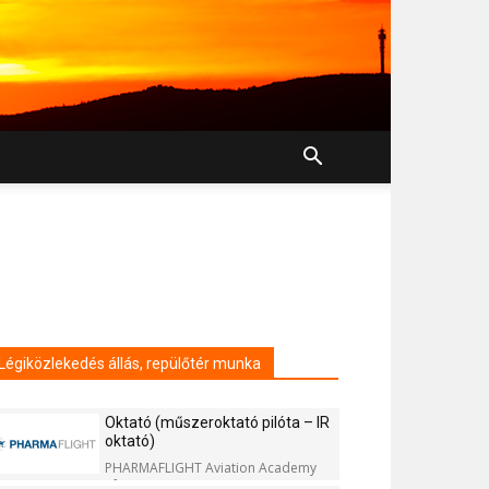
Légiközlekedés állás, repülőtér munka
Oktató (műszeroktató pilóta – IR
oktató)
PHARMAFLIGHT Aviation Academy
Kft.