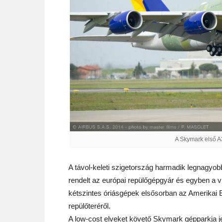
A Skymark első A
A távol-keleti szigetország harmadik legnagyob
rendelt az európai repülőgépgyár és egyben a vi
kétszintes óriásgépek elsősorban az Amerikai Eg
repülőteréről.
A low-cost elveket követő Skymark gépparkja je