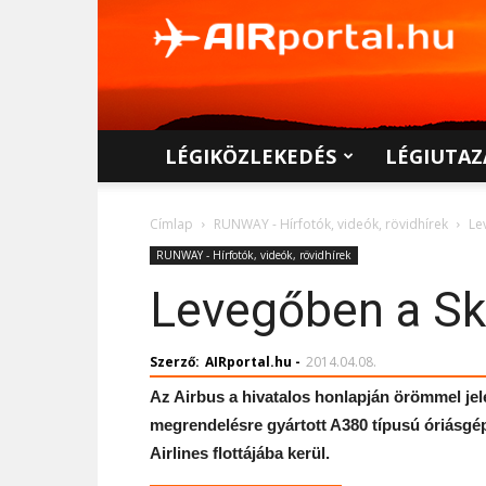
AIRportal.hu
LÉGIKÖZLEKEDÉS
LÉGIUTAZ
Címlap
RUNWAY - Hírfotók, videók, rövidhírek
Le
RUNWAY - Hírfotók, videók, rövidhírek
Levegőben a Sk
Szerző:
AIRportal.hu
-
2014.04.08.
Az Airbus a hivatalos honlapján örömmel jel
megrendelésre gyártott A380 típusú óriásgé
Airlines flottájába kerül.