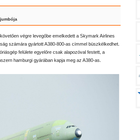
rjumbója
 követően végre levegőbe emelkedett a Skymark Airlines
saság számára gyártott A380-800-as címmel büszkélkedhet.
riásgép felülete egyelőre csak alapozóval festett, a
onszern hamburgi gyárában kapja meg az A380-as.