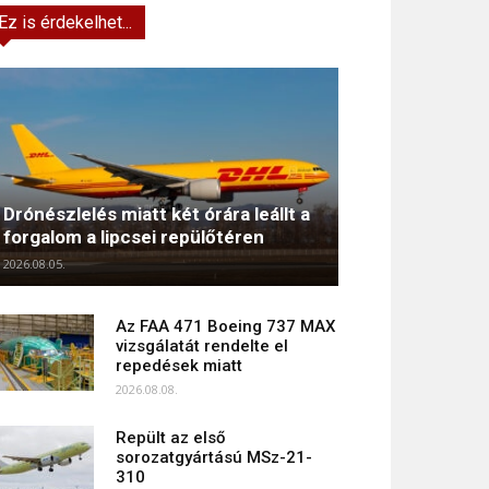
Ez is érdekelhet...
Drónészlelés miatt két órára leállt a
forgalom a lipcsei repülőtéren
2026.08.05.
Az FAA 471 Boeing 737 MAX
vizsgálatát rendelte el
repedések miatt
2026.08.08.
Repült az első
sorozatgyártású MSz-21-
310