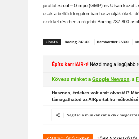
járattal Szöul – Gimpo (GMP) és Ulsan között. A
csak a belföldi forgalomban használják őket. I
ezekkel részben a régebbi Boeing 737-800-asoka
CÍMKÉK
Boeing 747-400
Bombardier CS300
ki
Építs karriAIR-t!
Nézd meg a legújabb re
Kövess minket a
Google Newson
, a
F
Hasznos, érdekes volt amit olvastál? Már
támogathatod az AIRportal.hu működésé
Segítsd a munkánkat a cikk megosztás
KAPCSOLÓDÓ CIKKEK
TÖBB A SZERZŐTŐL