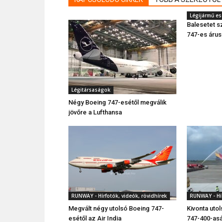
Légijármű e
Balesetet s
747-es árus
Légitársaságok
Négy Boeing 747-esétől megválik
jövőre a Lufthansa
RUNWAY - Hírfotók, videók, rövidhírek
RUNWAY - Hír
Megvált négy utolsó Boeing 747-
Kivonta utol
esétől az Air India
747-400-asá