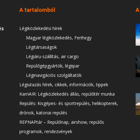
A tartalomból
A
és
Légiközlekedési hírek
Magyar légiközlekedés, Ferihegy
Légitársaságok
Légiáru-szállítás, air cargo
Repülőgépgyártók, légiipar
Léginavigációs szolgáltatók
Légiutazás hírek, cikkek, információk, tippek
KarriAIR: Légiközlekedés állás, repülőtér munka
Repülés: Kisgépes- és sportrepülés, helikopterek,
drónok, katonai repülés
REPNAPtár – Repülőnap, airshow, repülős
programok, rendezvények