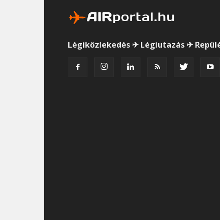
Légiközlekedés ✈ Légiutazás ✈ Repül