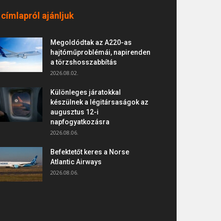
 címlapról ajánljuk
Megoldódtak az A220-as
hajtóműproblémái, napirenden
a törzshosszabbítás
2026.08.02.
Különleges járatokkal
készülnek a légitársaságok az
augusztus 12-i
napfogyatkozásra
2026.08.06.
Befektetőt keres a Norse
Atlantic Airways
2026.08.06.