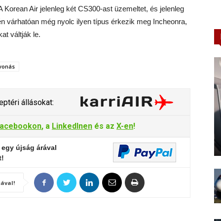
 Korean Air jelenleg két CS300-ast üzemeltet, és jelenleg
dén várhatóan még nyolc ilyen típus érkezik meg Incheonra,
t váltják le.
vonás
ptéri állásokat:
acebookon
, a
LinkedInen
és az
X-en
!
 egy újság árával
t!
ával!