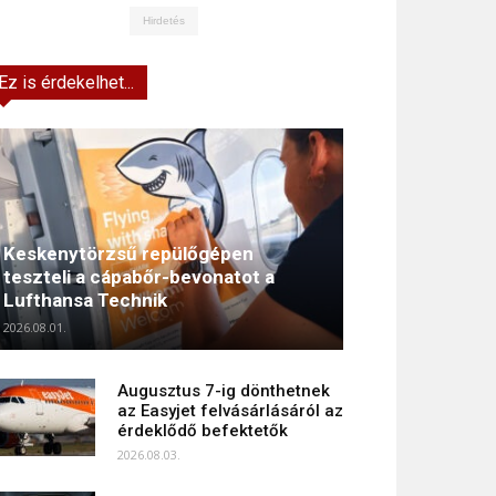
Hirdetés
Ez is érdekelhet...
Keskenytörzsű repülőgépen
teszteli a cápabőr-bevonatot a
Lufthansa Technik
2026.08.01.
Augusztus 7-ig dönthetnek
az Easyjet felvásárlásáról az
érdeklődő befektetők
2026.08.03.