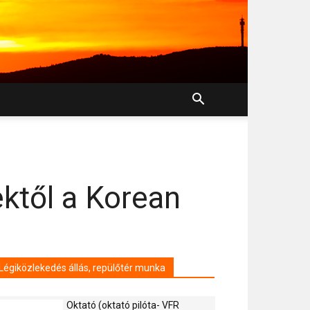
ktől a Korean
Légiközlekedés állás, repülőtér munka
Oktató (oktató pilóta- VFR