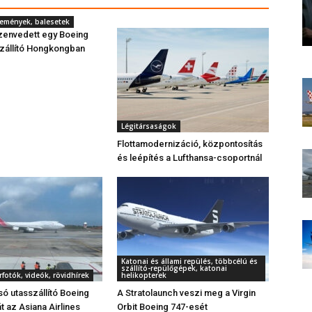
semények, balesetek
zenvedett egy Boeing
zállító Hongkongban
Légitársaságok
Flottamodernizáció, központosítás
és leépítés a Lufthansa-csoportnál
Katonai és állami repülés, többcélú és
szállító-repülőgépek, katonai
fotók, videók, rövidhírek
helikopterek
só utasszállító Boeing
A Stratolaunch veszi meg a Virgin
t az Asiana Airlines
Orbit Boeing 747-esét