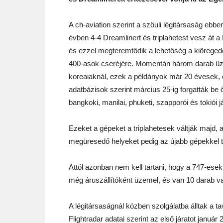
A ch-aviation szerint a szöuli légitársaság ebbe
évben 4-4 Dreamlinert és triplahetest vesz át a 
és ezzel megteremtődik a lehetőség a kiöreged
400-asok cseréjére. Momentán három darab ü
koreaiaknál, ezek a példányok már 20 évesek, 
adatbázisok szerint március 25-ig forgatták be 
bangkoki, manilai, phuketi, szapporói és tokiói j
Ezeket a gépeket a triplahetesek váltják majd, 
megüresedő helyeket pedig az újabb gépekkel töl
Attól azonban nem kell tartani, hogy a 747-esek 
még áruszállítóként üzemel, és van 10 darab vad
A légitársaságnál közben szolgálatba álltak a 
Flightradar adatai szerint az első járatot januá