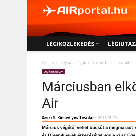
AIRportal.hu
LÉGIKÖZLEKEDÉS
LÉGIUTAZ
Címlap
Légitársaságok
Márciusban elköszönhet a 
Légitársaságok
Márciusban elkö
Air
Szerző:
Körtvélyes Tivadar
-
2018.01.25.
Március végétől vehet búcsút a megmaradt 74
és Dreamlinerek érkezésével vonja ki az Ege