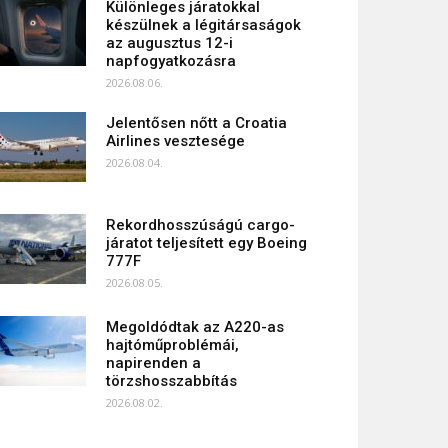
Különleges járatokkal
készülnek a légitársaságok
az augusztus 12-i
napfogyatkozásra
2026.08.06.
Jelentősen nőtt a Croatia
Airlines vesztesége
2026.08.04.
Rekordhosszúságú cargo-
járatot teljesített egy Boeing
777F
2026.08.05.
Megoldódtak az A220-as
hajtóműproblémái,
napirenden a
törzshosszabbítás
2026.08.02.