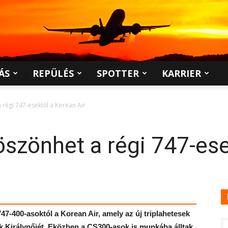
ÁS
REPÜLÉS
SPOTTER
KARRIER
régi 747-esektől a Korean Air
szönhet a régi 747-ese
7-400-asoktól a Korean Air, amely az új triplahetesek
k Királynőjét. Eközben a CS300-asok is munkába álltak.