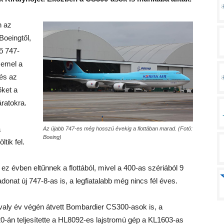
n az
Boeingtől,
ő 747-
zemel a
és az
őket a
áratokra.
a
Az újabb 747-es még hosszú évekig a flottában marad. (Fotó:
Boeing)
tik fel.
ez évben eltűnnek a flottából, mivel a 400-as szériából 9
onat új 747-8-as is, a legfiatalabb még nincs fél éves.
tavaly év végén átvett Bombardier CS300-asok is, a
r 20-án teljesítette a HL8092-es lajstromú gép a KL1603-as