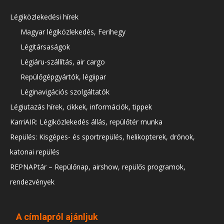
Légiközlekedési hírek
Magyar légiközlekedés, Ferihegy
Légitársaságok
Légiáru-szállítás, air cargo
Repülőgépgyártók, légiipar
Léginavigációs szolgáltatók
Légiutazás hírek, cikkek, információk, tippek
KarriAIR: Légiközlekedés állás, repülőtér munka
Repülés: Kisgépes- és sportrepülés, helikopterek, drónok,
katonai repülés
REPNAPtár – Repülőnap, airshow, repülős programok,
rendezvények
A címlapról ajánljuk