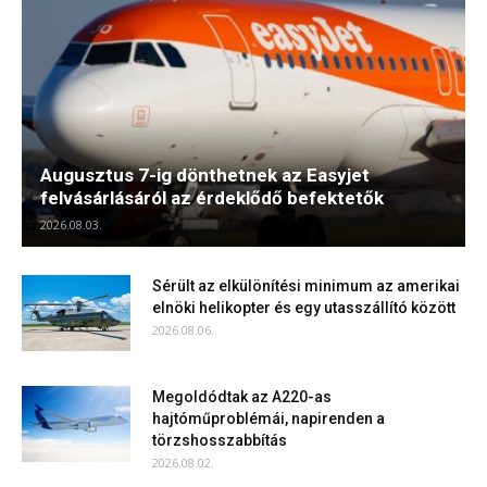
Augusztus 7-ig dönthetnek az Easyjet
felvásárlásáról az érdeklődő befektetők
2026.08.03.
Sérült az elkülönítési minimum az amerikai
elnöki helikopter és egy utasszállító között
2026.08.06.
Megoldódtak az A220-as
hajtóműproblémái, napirenden a
törzshosszabbítás
2026.08.02.