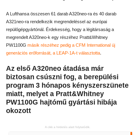
A Lufthansa összesen 61 darab A320neo-ra és 40 darab
A321neo-ra rendelkezik megrendeléssel az európai
repülőgépgyártónál. Érdekesség, hogy a légitársaság a
megrendelt A320neo-k egy részéhez Pratt&Whitney
PW1100G
másik részéhez pedig a CFM International új
generációs erőforrását, a LEAP-1A-t választotta
.
Az első A320neo átadása már
biztosan csúszni fog, a berepülési
program 3 hónapos kényszerszünete
miatt, melyet a Pratt&Whitney
PW1100G hajtómű gyártási hibája
okozott
A cikk a hirdetés alatt folytatódik.