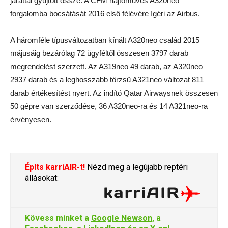
járattal gyűjtött össze. A CFM hajtóműves A320neo
forgalomba bocsátását 2016 első félévére ígéri az Airbus.
A háromféle típusváltozatban kínált A320neo család 2015
májusáig bezárólag 72 ügyféltől összesen 3797 darab
megrendelést szerzett. Az A319neo 49 darab, az A320neo
2937 darab és a leghosszabb törzsű A321neo változat 811
darab értékesítést nyert. Az indító Qatar Airwaysnek összesen
50 gépre van szerződése, 36 A320neo-ra és 14 A321neo-ra
érvényesen.
Építs karriAIR-t!
Nézd meg a legújabb reptéri
állásokat:
Kövess minket a
Google Newson
, a