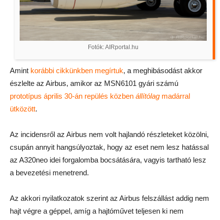
Fotók: AIRportal.hu
Amint
korábbi cikkünkben megírtuk
, a meghibásodást akkor
észlelte az Airbus, amikor az MSN6101 gyári számú
prototípus április 30-án repülés közben
állítólag
madárral
ütközött
.
Az incidensről az Airbus nem volt hajlandó részleteket közölni,
csupán annyit hangsúlyoztak, hogy az eset nem lesz hatással
az A320neo idei forgalomba bocsátására, vagyis tartható lesz
a bevezetési menetrend.
Az akkori nyilatkozatok szerint az Airbus felszállást addig nem
hajt végre a géppel, amíg a hajtóművet teljesen ki nem