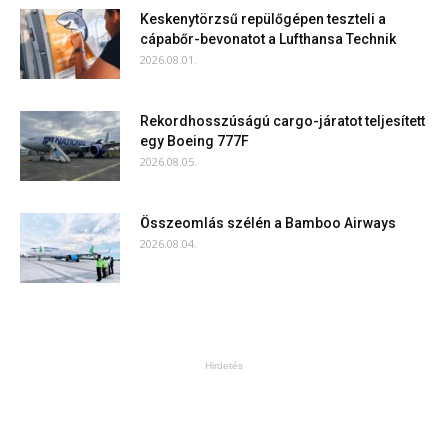
Keskenytörzsű repülőgépen teszteli a
cápabőr-bevonatot a Lufthansa Technik
2026.08.01.
Rekordhosszúságú cargo-járatot teljesített
egy Boeing 777F
2026.08.05.
Összeomlás szélén a Bamboo Airways
2026.08.04.
Hirdetés