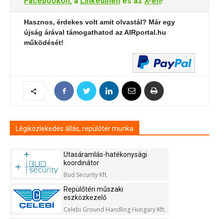
Facebookon
, a
LinkedInen
és az
X-en
!
Hasznos, érdekes volt amit olvastál? Már egy
újság árával támogathatod az AIRportal.hu
működését!
Légiközlekedés állás, repülőtér munka
Utasáramlás-hatékonysági
koordinátor
Bud Security Kft.
Repülőtéri műszaki
eszközkezelő
Celebi Ground Handling Hungary Kft.