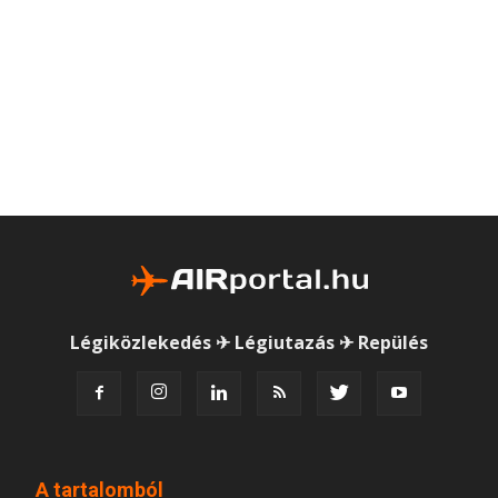
Légiközlekedés ✈ Légiutazás ✈ Repülés
A tartalomból