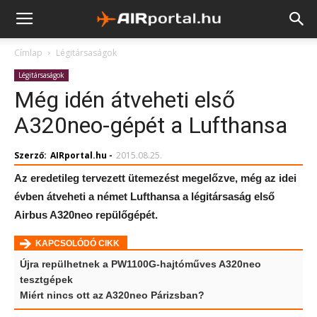
Címlap
Légitársaságok
Légitársaságok
Még idén átveheti első
A320neo-gépét a Lufthansa
Szerző:
AIRportal.hu
-
2015.08.25.
Az eredetileg tervezett ütemezést megelőzve, még az idei
évben átveheti a német Lufthansa a légitársaság első
Airbus A320neo repülőgépét.
KAPCSOLÓDÓ CIKK
Újra repülhetnek a PW1100G-hajtóműves A320neo
tesztgépek
Miért nincs ott az A320neo Párizsban?