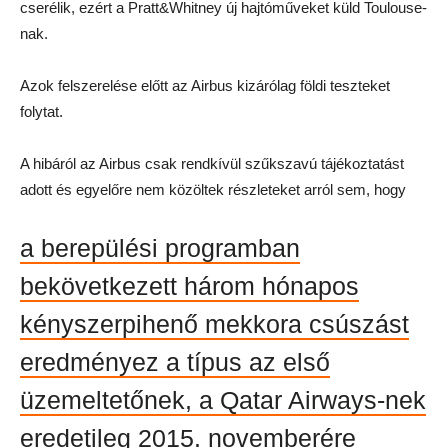
cserélik, ezért a Pratt&Whitney új hajtóműveket küld Toulouse-
nak.
Azok felszerelése előtt az Airbus kizárólag földi teszteket
folytat.
A hibáról az Airbus csak rendkívül szűkszavú tájékoztatást
adott és egyelőre nem közöltek részleteket arról sem, hogy
a berepülési programban
bekövetkezett három hónapos
kényszerpihenő mekkora csúszást
eredményez a típus az első
üzemeltetőnek, a Qatar Airways-nek
eredetileg 2015. novemberére