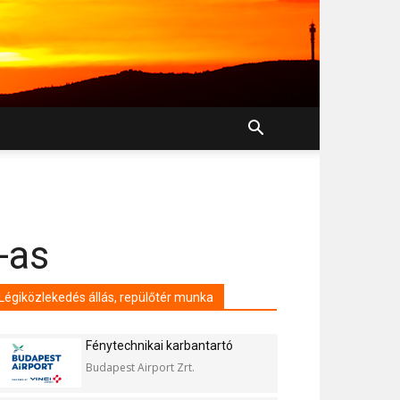
-as
Légiközlekedés állás, repülőtér munka
Fénytechnikai karbantartó
Budapest Airport Zrt.