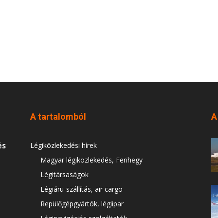
A tartalomból
A
és
Légiközlekedési hírek
Magyar légiközlekedés, Ferihegy
Légitársaságok
Légiáru-szállítás, air cargo
Repülőgépgyártók, légiipar