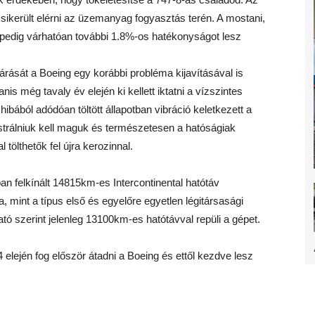
 sikerült elérni az üzemanyag fogyasztás terén. A mostani,
edig várhatóan további 1.8%-os hatékonyságot lesz
ljárását a Boeing egy korábbi probléma kijavításával is
nis még tavaly év elején ki kellett iktatni a vízszintes
hibából adódóan töltött állapotban vibráció keletkezett a
strálniuk kell maguk és természetesen a hatóságiak
tölthetők fel újra kerozinnal.
n felkínált 14815km-es Intercontinental hatótáv
, mint a típus első és egyelőre egyetlen légitársasági
ató szerint jelenleg 13100km-es hatótávval repüli a gépet.
 elején fog először átadni a Boeing és ettől kezdve lesz