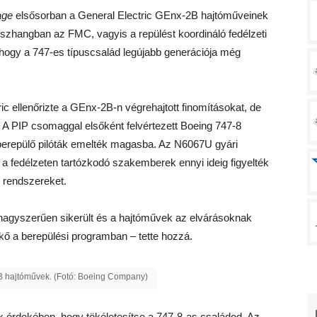
age
elsősorban a General Electric GEnx-2B hajtóműveinek
összhangban az FMC, vagyis a repülést koordináló fedélzeti
 hogy a 747-es típuscsalád legújabb generációja még
c ellenőrizte a GEnx-2B-n végrehajtott finomításokat, de
. A PIP csomaggal elsőként felvértezett Boeing 747-8
n berepülő pilóták emelték magasba. Az N6067U gyári
 – a fedélzeten tartózkodó szakemberek ennyi ideig figyelték
j rendszereket.
s nagyszerűen sikerült és a hajtóművek az elvárásoknak
dkő a berepülési programban – tette hozzá.
B hajtóművek. (Fotó: Boeing Company)
k érdekében, hogy tökéletesítse a 747-8-as családod. Az