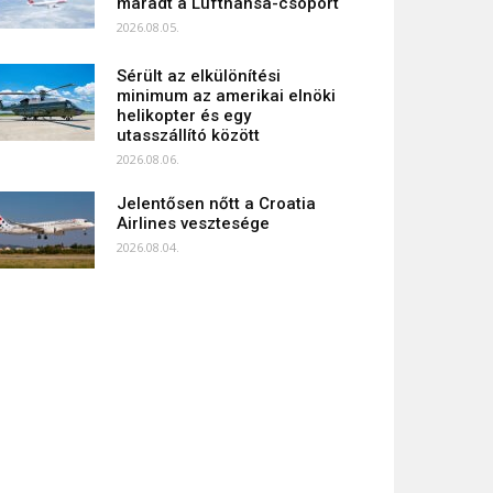
maradt a Lufthansa-csoport
2026.08.05.
Sérült az elkülönítési
minimum az amerikai elnöki
helikopter és egy
utasszállító között
2026.08.06.
Jelentősen nőtt a Croatia
Airlines vesztesége
2026.08.04.