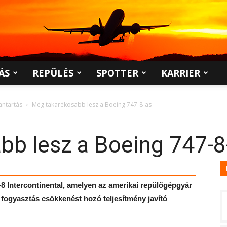
ÁS
REPÜLÉS
SPOTTER
KARRIER
antartás
Még takarékosabb lesz a Boeing 747-8-as
bb lesz a Boeing 747-8
-8 Intercontinental, amelyen az amerikai repülőgépgyár
 fogyasztás csökkenést hozó teljesítmény javító