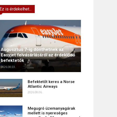
Ez is érdekelhet...
Augusztus 7-ig dönthetnek az
Easyjet felvásárlásáról az érdeklődő
befektetők
2026.08.03.
Befektetőt keres a Norse
Atlantic Airways
2026.08.06.
Megugró üzemanyagárak
mellett is nyereséges