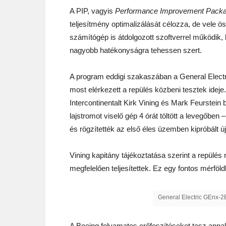
A PIP, vagyis
Performance Improvement Pack
teljesítmény optimalizálását célozza, de vele 
számítógép is átdolgozott szoftverrel működik,
nagyobb hatékonyságra tehessen szert.
A program eddigi szakaszában a General Electri
most elérkezett a repülés közbeni tesztek ideje
Intercontinentalt Kirk Vining és Mark Feurstei
lajstromot viselő gép 4 órát töltött a levegőben
és rögzítették az első éles üzemben kipróbált ú
Vining kapitány tájékoztatása szerint a repülé
megfelelően teljesítettek. Ez egy fontos mérföl
General Electric GEnx-2
A Boeing folyamatos erőfeszítéseket tesz anna