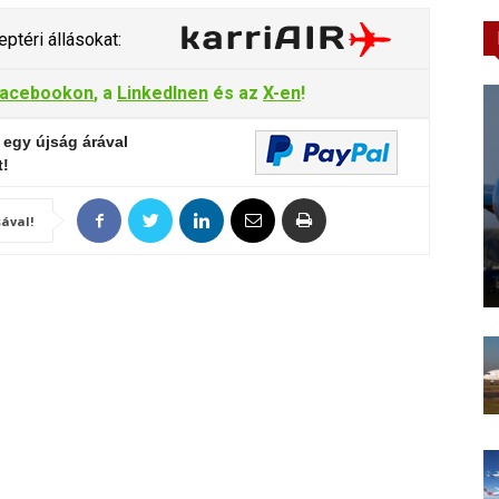
ptéri állásokat:
acebookon
, a
LinkedInen
és az
X-en
!
 egy újság árával
t!
ával!