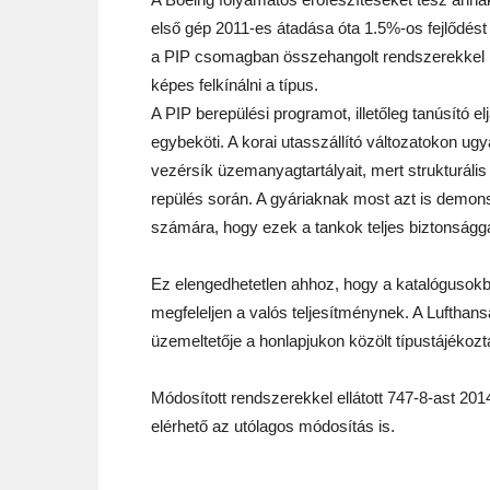
első gép 2011-es átadása óta 1.5%-os fejlődést
a PIP csomagban összehangolt rendszerekkel p
képes felkínálni a típus.
A PIP berepülési programot, illetőleg tanúsító e
egybeköti. A korai utasszállító változatokon ugya
vezérsík üzemanyagtartályait, mert strukturális 
repülés során. A gyáriaknak most azt is demon
számára, hogy ezek a tankok teljes biztonsággal 
Ez elengedhetetlen ahhoz, hogy a katalógusokba
megfeleljen a valós teljesítménynek. A Lufthansa
üzemeltetője a honlapjukon közölt típustájékozt
Módosított rendszerekkel ellátott 747-8-ast 2014
elérhető az utólagos módosítás is.