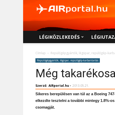
AIRportal.hu
LÉGIKÖZLEKEDÉS
LÉGIUTAZ
Címlap
Repülőgépgyártók, légiipar, repülőgép-karb
Repülőgépgyártók, légiipar, repülőgép-karbantartás
Még takarékosa
Szerző:
AIRportal.hu
-
2013.05.21.
Sikeres berepülésen van túl az a Boeing 747
elkezdte tesztelni a további mintegy 1.8%-os
csomagját.