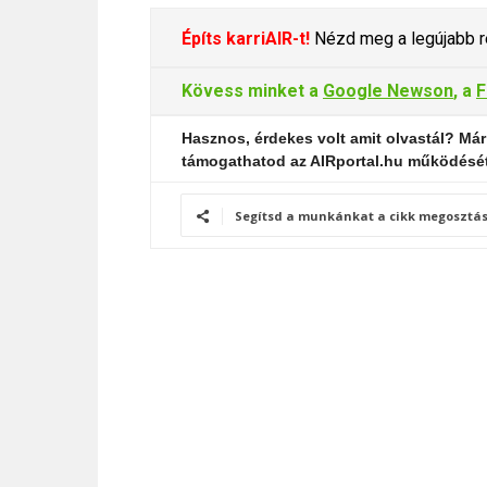
Építs karriAIR-t!
Nézd meg a legújabb re
Kövess minket a
Google Newson
, a
F
Hasznos, érdekes volt amit olvastál? Már
támogathatod az AIRportal.hu működésé
Segítsd a munkánkat a cikk megosztás