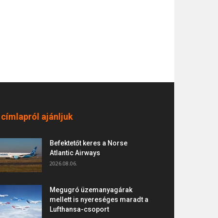
 címlapról ajánljuk
Befektetőt keres a Norse
Atlantic Airways
2026.08.06.
Megugró üzemanyagárak
mellett is nyereséges maradt a
Lufthansa-csoport