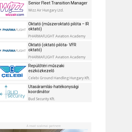
Senior Fleet Transition Manager
Wizz Air Hungary Ltd.
Oktató (műszeroktató pilóta – IR
oktató)
PHARMAFLIGHT Aviation Academy
Kft.
Oktató (oktató pilóta- VFR
oktató)
PHARMAFLIGHT Aviation Academy
Kft.
Repülőtéri műszaki
eszközkezelő
Celebi Ground Handling Hungary Kft.
Utasáramlás-hatékonysági
koordinátor
Bud Security Kft.
A rovat szakmai partnere