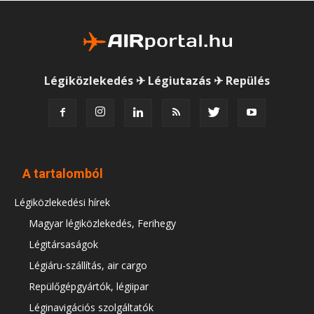
Légiközlekedés ✈ Légiutazás ✈ Repülés
A tartalomból
Légiközlekedési hírek
Magyar légiközlekedés, Ferihegy
Légitársaságok
Légiáru-szállítás, air cargo
Repülőgépgyártók, légiipar
Léginavigációs szolgáltatók