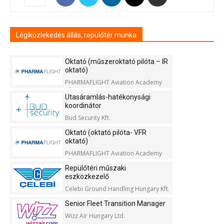
Légiközlekedés állás, repülőtér munka
Oktató (műszeroktató pilóta – IR
oktató)
PHARMAFLIGHT Aviation Academy
Kft.
Utasáramlás-hatékonysági
koordinátor
Bud Security Kft.
Oktató (oktató pilóta- VFR
oktató)
PHARMAFLIGHT Aviation Academy
Kft.
Repülőtéri műszaki
eszközkezelő
Celebi Ground Handling Hungary Kft.
Senior Fleet Transition Manager
Wizz Air Hungary Ltd.