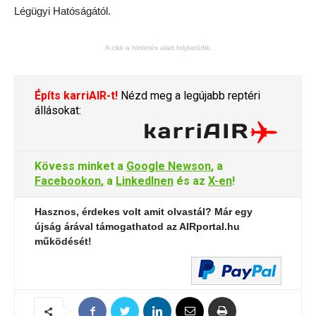
Légügyi Hatóságától.
A cikk a hirdetés alatt folytatódik.
Építs karriAIR-t!
Nézd meg a legújabb reptéri
állásokat:
Kövess minket a
Google Newson
, a
Facebookon
, a
LinkedInen
és az
X-en
!
Hasznos, érdekes volt amit olvastál? Már egy
újság árával támogathatod az AIRportal.hu
működését!