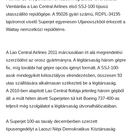
Vientiánba a Lao Central Airlines első SSJ-100 típusú
utasszállító repülőgépe. A 95026 gyári számú, RDPL-34195
lajstromot viselő Superjet egyenesen Uljanovszkból érkezett a
Wattay nemzetközi repülőtérre.
A Lao Central Airlines 2011 márciusában írt alá megrendelési
szerződést az orosz gyártmányra. A légitársaság három gépre
fix, míg további hat gépre opciós igényt formált. A SSJ-100-
asok mindegyikét kétosztályos elrendezésben, összesen 93
utas szállítására alkalmasan székezteti be a légitársaság.
A 2010-ben alapított Lao Central flottája jelenleg három gépből
áll: a múlt héten átvett Superjeten túl két Boeing 737-400-as
teljesít még szolgálatot a légitársaság útvonalhálózatában.
A Superjet 100-as tavaly decemberben szerzett
típusengedélyt a Laoszi Népi Demokratikus Köztársaság