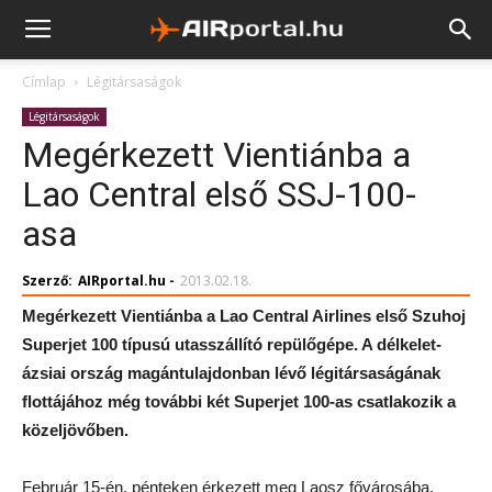
Címlap
Légitársaságok
Légitársaságok
Megérkezett Vientiánba a
Lao Central első SSJ-100-
asa
Szerző:
AIRportal.hu
-
2013.02.18.
Megérkezett Vientiánba a Lao Central Airlines első Szuhoj
Superjet 100 típusú utasszállító repülőgépe. A délkelet-
ázsiai ország magántulajdonban lévő légitársaságának
flottájához még további két Superjet 100-as csatlakozik a
közeljövőben.
Február 15-én, pénteken érkezett meg Laosz fővárosába,