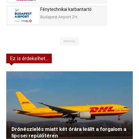
Fénytechnikai karbantartó
Budapest Airport Zrt.
Hirdetés
Ez is érdekelhet...
Drónészlelés miatt két órára leállt a forgalom a
lipcsei repülőtéren