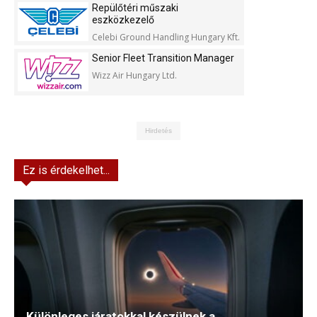
Repülőtéri műszaki
eszközkezelő
Celebi Ground Handling Hungary Kft.
Senior Fleet Transition Manager
Wizz Air Hungary Ltd.
Hirdetés
Ez is érdekelhet...
Különleges járatokkal készülnek a