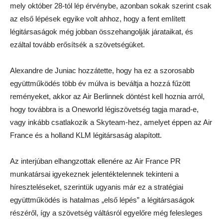
mely október 28-tól lép érvénybe, azonban sokak szerint csak
az első lépések egyike volt ahhoz, hogy a fent említett
légitársaságok még jobban összehangolják járataikat, és
ezáltal tovább erősítsék a szövetségüket.
Alexandre de Juniac hozzátette, hogy ha ez a szorosabb
együttműködés több év múlva is beváltja a hozzá fűzött
reményeket, akkor az Air Berlinnek döntést kell hoznia arról,
hogy továbbra is a Oneworld légiszövetség tagja marad-e,
vagy inkább csatlakozik a Skyteam-hez, amelyet éppen az Air
France és a holland KLM légitársaság alapított.
Az interjúban elhangzottak ellenére az Air France PR
munkatársai igyekeznek jelentéktelennek tekinteni a
híreszteléseket, szerintük ugyanis már ez a stratégiai
együttműködés is hatalmas „első lépés” a légitársaságok
részéről, így a szövetség váltásról egyelőre még felesleges