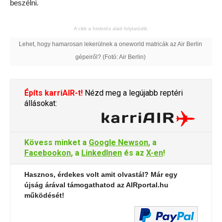
beszélni.
A cikk a hirdetés alatt folytatódik.
Lehet, hogy hamarosan lekerülnek a oneworld matricák az Air Berlin
gépeiről? (Fotó: Air Berlin)
Építs karriAIR-t!
Nézd meg a legújabb reptéri
állásokat:
Kövess minket a
Google Newson
, a
Facebookon
, a
LinkedInen
és az
X-en
!
Hasznos, érdekes volt amit olvastál? Már egy
újság árával támogathatod az AIRportal.hu
működését!