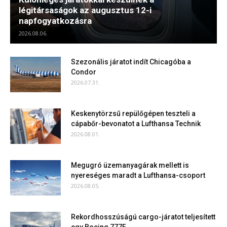
légitársaságok az augusztus 12-i
napfogyatkozásra
2026.08.06.
Szezonális járatot indít Chicagóba a
Condor
2026.07.31.
Keskenytörzsű repülőgépen teszteli a
cápabőr-bevonatot a Lufthansa Technik
2026.08.01.
Megugró üzemanyagárak mellett is
nyereséges maradt a Lufthansa-csoport
2026.08.05.
Rekordhosszúságú cargo-járatot teljesített