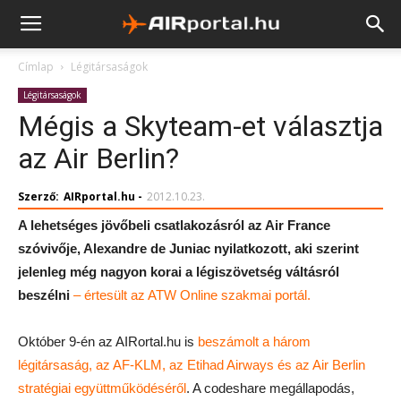
Címlap
Légitársaságok
Légitársaságok
Mégis a Skyteam-et választja
az Air Berlin?
Szerző:
AIRportal.hu
-
2012.10.23.
A lehetséges jövőbeli csatlakozásról az Air France
szóvivője, Alexandre de Juniac nyilatkozott, aki szerint
jelenleg még nagyon korai a légiszövetség váltásról
beszélni
– értesült az ATW Online szakmai portál.
Október 9-én az AIRortal.hu is
beszámolt a három
légitársaság, az AF-KLM, az Etihad Airways és az Air Berlin
stratégiai együttműködéséről
. A codeshare megállapodás,