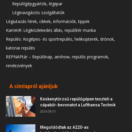
Repülőgépgyártók, légiipar
Léginavigációs szolgáltatók
Légiutazás hírek, cikkek, információk, tippek
KarriAIR: Légiközlekedés állás, repülőtér munka
Repülés: Kisgépes- és sportrepülés, helikopterek, drónok,
katonai repülés
REPNAPtár – Repülőnap, airshow, repülős programok,
rendezvények
A címlapról ajánljuk
Keskenytörzsű repülőgépen teszteli a
cápabőr-bevonatot a Lufthansa Technik
2026.08.01.
Megoldódtak az A220-as