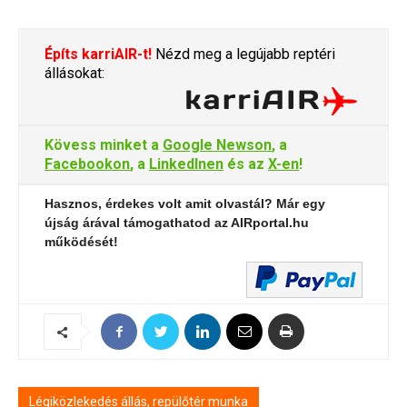
Építs karriAIR-t!
Nézd meg a legújabb reptéri
állásokat:
Kövess minket a
Google Newson
, a
Facebookon
, a
LinkedInen
és az
X-en
!
Hasznos, érdekes volt amit olvastál? Már egy
újság árával támogathatod az AIRportal.hu
működését!
Légiközlekedés állás, repülőtér munka