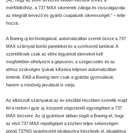
mérföldkőhöz, a 737 MAX sikerének záloga és visszaigazolja
az integrált tervező és gyártó csapatunk sikerességét.” – tette
hozzá.
A Boeing új technológiával, automatizáltan szereli össze a 737
MAX szárnyait borító paneleket és a szerkezeti tartókat. A
szerelőknek csak az előre legyártott elemeket kell
megfelelően elhelyezni a gépsoron, a szegecselés és az
ahhoz szükséges lyukak kifúrása teljesen automatizáltan
történik. Ettől a Boeing nem csak a gyártás gyorsulását,
hanem a minőség javulását is várja.
Az elkészült szárnyakat az év későbbi részében szerelik majd
fel a renton-i gyár új, központi végszerelő egységében a 737
MAX törzsére. Az új gyártósor abban segíti a Boeing-et, hogy
az első 737 MAX repülőgépet a közben teljes sebességen
pörgő 737NG gyártósortól elválasztva készítsék el, elsajátítva