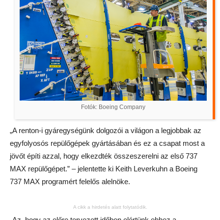
Fotók: Boeing Company
„A renton-i gyáregységünk dolgozói a világon a legjobbak az
egyfolyosós repülőgépek gyártásában és ez a csapat most a
jövőt építi azzal, hogy elkezdték összeszerelni az első 737
MAX repülőgépet.” – jelentette ki Keith Leverkuhn a Boeing
737 MAX programért felelős alelnöke.
A cikk a hirdetés alatt folytatódik.
„Az, hogy az előre tervezett időben elértünk ehhez a