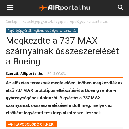
Címlap
Repülőgépgyártók, légiipar, repülőgép-karbantartás
Repülőgépgyártók, légiipar, repülőgép-karbantartás
Megkezdte a 737 MAX
szárnyainak összeszerelését
a Boeing
Szerző:
AIRportal.hu
-
2015.06.03.
Az előzetes terveknek megfelelően, időben megkezdték az
első 737 MAX prototípus elkészítését a Boeing renton-i
gyáregységének dolgozói. A gyártás a 737 MAX
szárnyainak összeszerelésével indult meg, melyek az
elsőként legyártott tesztgép alkatrészei lesznek.
KAPCSOLÓDÓ CIKKEK