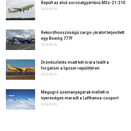
Repült az első sorozatgyártású MSz-21-310
2026.08.04.
Rekordhosszúságú cargo-járatot teljesített
egy Boeing 777F
2026.08.05.
Drónészlelés miatt két órára leállt a
forgalom a lipcsei repülőtéren
2026.08.05.
Megugró üzemanyagárak mellett is
nyereséges maradt a Lufthansa-csoport
2026.08.05.