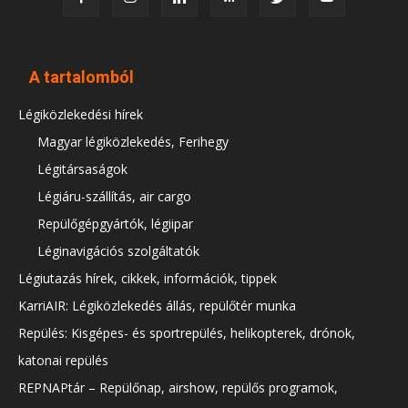
A tartalomból
Légiközlekedési hírek
Magyar légiközlekedés, Ferihegy
Légitársaságok
Légiáru-szállítás, air cargo
Repülőgépgyártók, légiipar
Léginavigációs szolgáltatók
Légiutazás hírek, cikkek, információk, tippek
KarriAIR: Légiközlekedés állás, repülőtér munka
Repülés: Kisgépes- és sportrepülés, helikopterek, drónok,
katonai repülés
REPNAPtár – Repülőnap, airshow, repülős programok,