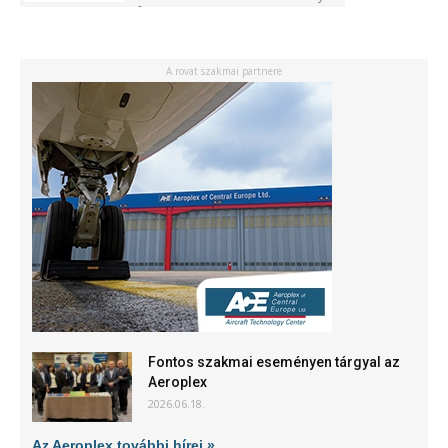
Kft.
A rovat szakmai partnere
Fontos szakmai eseményen tárgyal az
Aeroplex
2026.06.18.
Az Aeroplex további hírei »