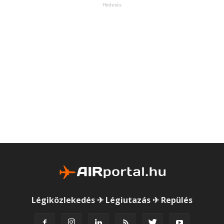
Hirdetés
Légiközlekedés ✈ Légiutazás ✈ Repülés