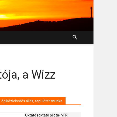
ója, a Wizz
Légiközlekedés állás, repülőtér munka
Oktató (oktató pilóta- VFR