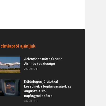
 címlapról ajánljuk
Jelentősen nőtt a Croatia
Airlines vesztesége
2026.08.04.
Különleges járatokkal
készülnek a légitársaságok az
augusztus 12-i
napfogyatkozásra
2026.08.06.