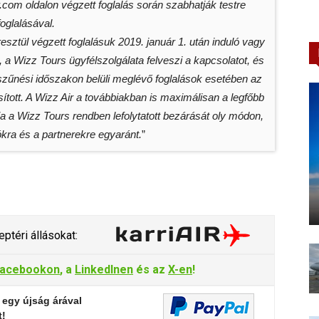
com oldalon végzett foglalás során szabhatják testre
oglalásával.
sztül végzett foglalásuk 2019. január 1. után induló vagy
, a Wizz Tours ügyfélszolgálata felveszi a kapcsolatot, és
egszűnési időszakon belüli meglévő foglalások esetében az
sított. A Wizz Air a továbbiakban is maximálisan a legfőbb
a a Wizz Tours rendben lefolytatott bezárását oly módon,
kra és a partnerekre egyaránt.
”
ptéri állásokat:
acebookon
, a
LinkedInen
és az
X-en
!
 egy újság árával
t!