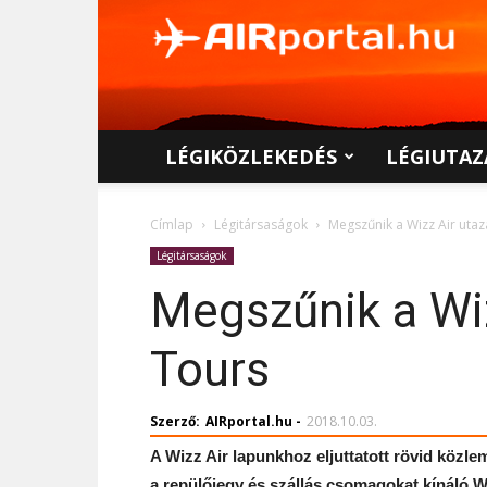
AIRportal.hu
LÉGIKÖZLEKEDÉS
LÉGIUTAZ
Címlap
Légitársaságok
Megszűnik a Wizz Air utazá
Légitársaságok
Megszűnik a Wiz
Tours
Szerző:
AIRportal.hu
-
2018.10.03.
A Wizz Air lapunkhoz eljuttatott rövid közl
a repülőjegy és szállás csomagokat kínáló W