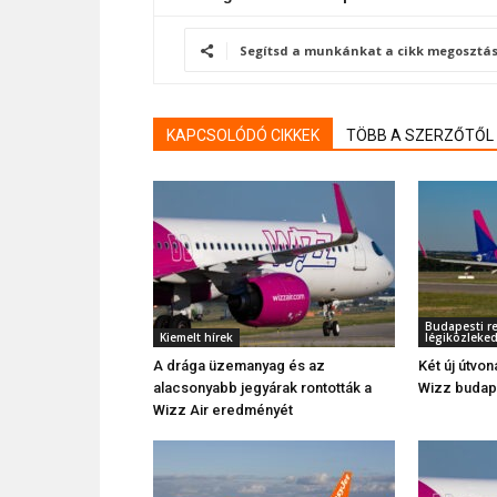
Segítsd a munkánkat a cikk megosztás
KAPCSOLÓDÓ CIKKEK
TÖBB A SZERZŐTŐL
Budapesti re
Kiemelt hírek
légiközleke
A drága üzemanyag és az
Két új útvon
alacsonyabb jegyárak rontották a
Wizz budape
Wizz Air eredményét