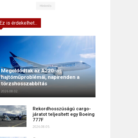
Hirdetés
Ez is érdekelhet...
Megoldódtak az A220-as
hajtóműproblémái, napirenden a
törzshosszabbítás
2026.08.02.
Rekordhosszúságú cargo-
járatot teljesített egy Boeing
777F
2026.08.05.