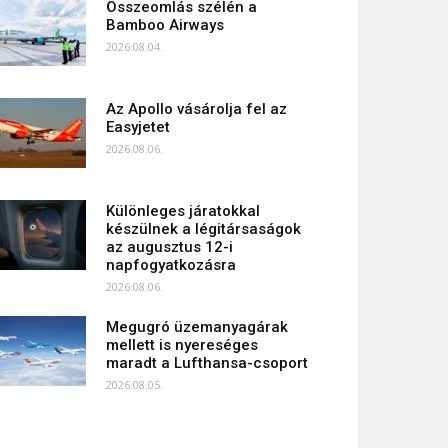
Összeomlás szélén a
Bamboo Airways
2026.08.04.
Az Apollo vásárolja fel az
Easyjetet
2026.08.06.
Különleges járatokkal
készülnek a légitársaságok
az augusztus 12-i
napfogyatkozásra
2026.08.06.
Megugró üzemanyagárak
mellett is nyereséges
maradt a Lufthansa-csoport
2026.08.05.