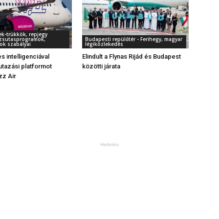
ek-trükkök, repjegy
örzsutasprogramok,
Budapesti repülőtér - Ferihegy, magyar
ok szabályai
légiközlekedés
 intelligenciával
Elindult a Flynas Rijád és Budapest
utazási platformot
közötti járata
izz Air
Hirdetés