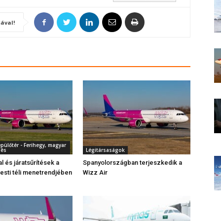
ával!
pülőtér - Ferihegy, magyar
dés
Légitársaságok
al és járatsűrítések a
Spanyolországban terjeszkedik a
sti téli menetrendjében
Wizz Air