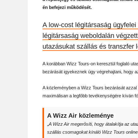
én befejezi működését.
A low-cost légitársaság ügyfelei
légitársaság weboldalán végzett 
utazásukat szállás és transzfer 
A korábban Wizz Tours-on keresztül foglaló utas
bezárását igyekeznek úgy végrehajtani, hogy az
A közleményben a Wizz Tours bezárását azzal in
maximálisan a legfőbb tevékenységére kíván fó
A Wizz Air közleménye
„
A Wizz Air megerősíti, hogy átalakítja az u
szállás csomagokat kínáló Wizz Tours online