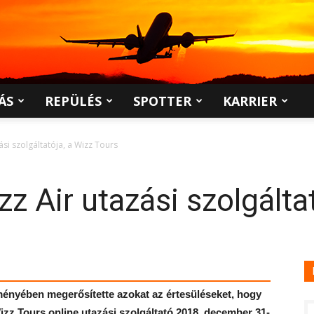
ÁS
REPÜLÉS
SPOTTER
KARRIER
si szolgáltatója, a Wizz Tours
z Air utazási szolgáltat
eményében megerősítette azokat az értesüléseket, hogy
izz Tours online utazási szolgáltató 2018. december 31-