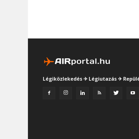
Légiközlekedés ✈ Légiutazás ✈ Repül