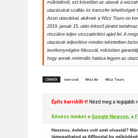
működését, ezt követően az utasok a wizzair.
utazásukat szállás és transzfer lehetőségek f
Azon utasokkal, akiknek a Wizz Tours-on kere
2019. január 15. után érkező járatot tartalmaz
részükre teljes visszatérítést ajánl fel. A m
utazások teljesítése minden tekintetben bizto
tevékenységére fókuszál, miközben garantálj
hogy annak minimális hatása legyen az utazó
CÍMKÉK
low-cost
Wizz Air
Wizz Tours
Építs karriAIR-t!
Nézd meg a legújabb re
Kövess minket a
Google Newson
, a
F
Hasznos, érdekes volt amit olvastál? Már
támogathatod az AIRportal.hu működésé