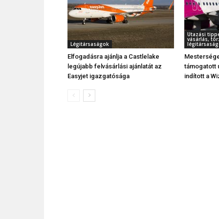
Utazási tipp
vásárlás, t
Légitársaságok
légitársaság
Elfogadásra ajánlja a Castlelake
Mesterséges
legújabb felvásárlási ajánlatát az
támogatott 
Easyjet igazgatósága
indított a W