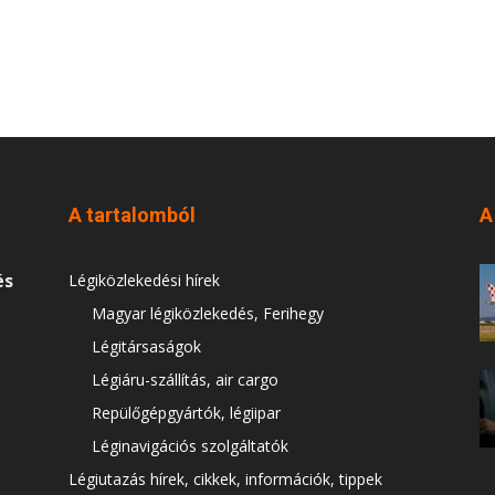
A tartalomból
A
és
Légiközlekedési hírek
Magyar légiközlekedés, Ferihegy
Légitársaságok
Légiáru-szállítás, air cargo
Repülőgépgyártók, légiipar
Léginavigációs szolgáltatók
Légiutazás hírek, cikkek, információk, tippek