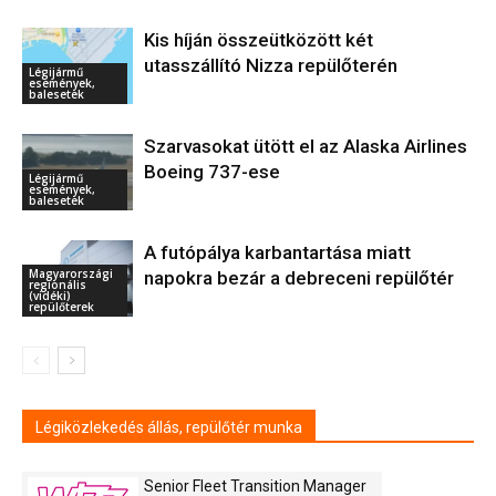
Kis híján összeütközött két
utasszállító Nizza repülőterén
Légijármű
események,
balesetek
Szarvasokat ütött el az Alaska Airlines
Boeing 737-ese
Légijármű
események,
balesetek
A futópálya karbantartása miatt
Magyarországi
napokra bezár a debreceni repülőtér
regionális
(vidéki)
repülőterek
Légiközlekedés állás, repülőtér munka
Senior Fleet Transition Manager