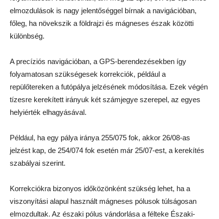
elmozdulások is nagy jelentőséggel bírnak a navigációban,
főleg, ha növekszik a földrajzi és mágneses észak közötti
különbség.
A precíziós navigációban, a GPS-berendezésekben így
folyamatosan szükségesek korrekciók, például a
repülőtereken a futópálya jelzésének módosítása. Ezek végén
tízesre kerekített irányuk két számjegye szerepel, az egyes
helyiérték elhagyásával.
Például, ha egy pálya iránya 255/075 fok, akkor 26/08-as
jelzést kap, de 254/074 fok esetén már 25/07-est, a kerekítés
szabályai szerint.
Korrekciókra bizonyos időközönként szükség lehet, ha a
viszonyítási alapul használt mágneses pólusok túlságosan
elmozdultak. Az északi pólus vándorlása a félteke Északi-