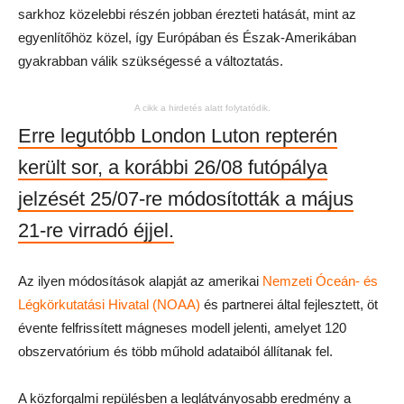
sarkhoz közelebbi részén jobban érezteti hatását, mint az
egyenlítőhöz közel, így Európában és Észak-Amerikában
gyakrabban válik szükségessé a változtatás.
A cikk a hirdetés alatt folytatódik.
Erre legutóbb London Luton repterén
került sor, a korábbi 26/08 futópálya
jelzését 25/07-re módosították a május
21-re virradó éjjel.
Az ilyen módosítások alapját az amerikai
Nemzeti Óceán- és
Légkörkutatási Hivatal (NOAA)
és partnerei által fejlesztett, öt
évente felfrissített mágneses modell jelenti, amelyet 120
obszervatórium és több műhold adataiból állítanak fel.
A közforgalmi repülésben a leglátványosabb eredmény a