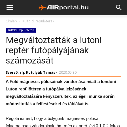
Címlap
Külföldi repülőterek
Külföldi repülőterek
Megváltoztatták a lutoni
reptér futópályájának
számozását
Szerző:
ifj. Kotulyák Tamás
-
2020.05.30.
A Föld mágneses pólusainak vándorlása miatt a londoni
Luton repülőtéren a futópálya jelzésének
megváltoztatására kényszerültek, az éjjeli munka során
módosították a felfestéseket és táblákat is.
Régóta ismert, hogy a bolygónk mágneses pólusai
folyamatosan vándorolnak, ám még az apró, évi 0,1-0,2 fokos