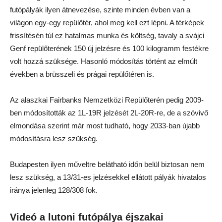
futópályák ilyen átnevezése, szinte minden évben van a
világon egy-egy repülőtér, ahol meg kell ezt lépni. A térképek
frissítésén túl ez hatalmas munka és költség, tavaly a svájci
Genf repülőterének 150 új jelzésre és 100 kilogramm festékre
volt hozzá szüksége. Hasonló módosítás történt az elmúlt
években a brüsszeli és prágai repülőtéren is.
Az alaszkai Fairbanks Nemzetközi Repülőterén pedig 2009-
ben módosították az 1L-19R jelzését 2L-20R-re, de a szóvivő
elmondása szerint már most tudható, hogy 2033-ban újabb
módosításra lesz szükség.
Budapesten ilyen műveltre belátható időn belül biztosan nem
lesz szükség, a 13/31-es jelzésekkel ellátott pályák hivatalos
iránya jelenleg 128/308 fok.
Videó a lutoni futópálya éjszakai