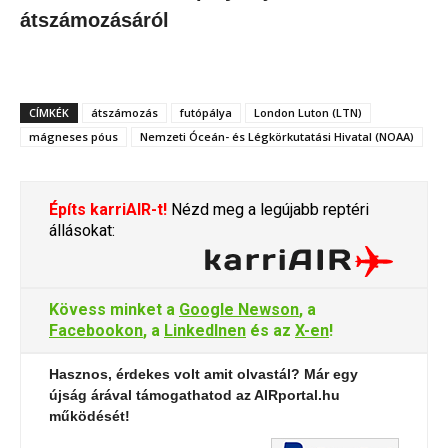
átszámozásáról
CÍMKÉK
átszámozás
futópálya
London Luton (LTN)
mágneses póus
Nemzeti Óceán- és Légkörkutatási Hivatal (NOAA)
Építs karriAIR-t!
Nézd meg a legújabb reptéri
állásokat:
Kövess minket a
Google Newson
, a
Facebookon
, a
LinkedInen
és az
X-en
!
Hasznos, érdekes volt amit olvastál? Már egy
újság árával támogathatod az AIRportal.hu
működését!