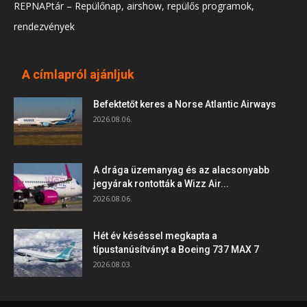
REPNAPtár – Repülőnap, airshow, repülős programok,
rendezvények
A címlapról ajánljuk
Befektetőt keres a Norse Atlantic Airways
2026.08.06.
A drága üzemanyag és az alacsonyabb
jegyárak rontották a Wizz Air...
2026.08.06.
Hét év késéssel megkapta a
típustanúsítványt a Boeing 737 MAX 7
2026.08.03.