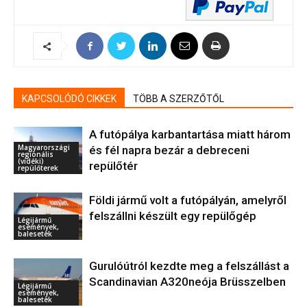
KAPCSOLÓDÓ CIKKEK
TÖBB A SZERZŐTŐL
A futópálya karbantartása miatt három
Magyarországi
és fél napra bezár a debreceni
regionális
(vidéki)
repülőtér
repülőterek
Földi jármű volt a futópályán, amelyről
felszállni készült egy repülőgép
Légijármű
események,
balesetek
Gurulóútról kezdte meg a felszállást a
Scandinavian A320neója Brüsszelben
Légijármű
események,
balesetek