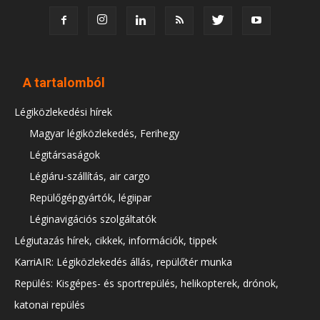
A tartalomból
Légiközlekedési hírek
Magyar légiközlekedés, Ferihegy
Légitársaságok
Légiáru-szállítás, air cargo
Repülőgépgyártók, légiipar
Léginavigációs szolgáltatók
Légiutazás hírek, cikkek, információk, tippek
KarriAIR: Légiközlekedés állás, repülőtér munka
Repülés: Kisgépes- és sportrepülés, helikopterek, drónok,
katonai repülés