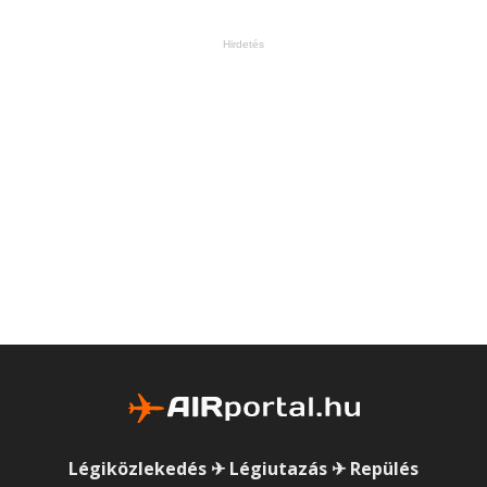
Hirdetés
Légiközlekedés ✈ Légiutazás ✈ Repülés