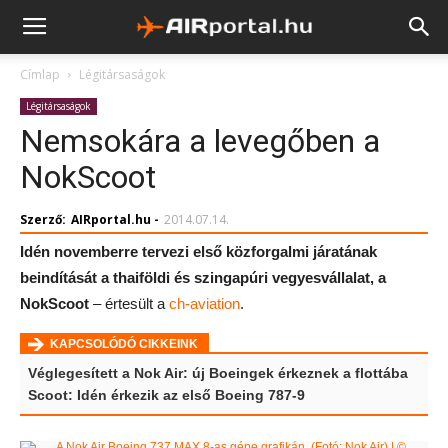
Címlap
Légitársaságok
Légitársaságok
Nemsokára a levegőben a
NokScoot
Szerző:
AIRportal.hu
-
2014.07.14.
Idén novemberre tervezi első közforgalmi járatának
beindítását a thaiföldi és szingapúri vegyesvállalat, a
NokScoot
– értesült a
ch-aviation
.
KAPCSOLÓDÓ CIKKEINK
Véglegesített a Nok Air: új Boeingek érkeznek a flottába
Scoot: Idén érkezik az első Boeing 787-9