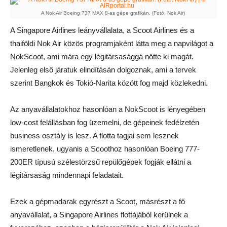
A Nok Air Boeing 737 MAX 8-as gépe grafikán. (Fotó: Nok Air)
A Singapore Airlines leányvállalata, a Scoot Airlines és a
thaiföldi Nok Air közös programjaként látta meg a napvilágot a
NokScoot, ami mára egy légitársasággá nőtte ki magát.
Jelenleg első járatuk elindításán dolgoznak, ami a tervek
szerint Bangkok és Tokió-Narita között fog majd közlekedni.
Az anyavállalatokhoz hasonlóan a NokScoot is lényegében
low-cost felállásban fog üzemelni, de gépeinek fedélzetén
business osztály is lesz. A flotta tagjai sem lesznek
ismeretlenek, ugyanis a Scoothoz hasonlóan Boeing 777-
200ER típusú szélestörzsű repülőgépek fogják ellátni a
légitársaság mindennapi feladatait.
Ezek a gépmadarak egyrészt a Scoot, másrészt a fő
anyavállalat, a Singapore Airlines flottájából kerülnek a