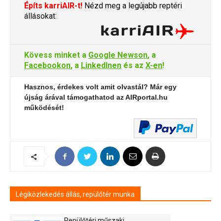
Építs karriAIR-t!
Nézd meg a legújabb reptéri
állásokat:
Kövess minket a
Google Newson
, a
Facebookon
, a
LinkedInen
és az
X-en
!
Hasznos, érdekes volt amit olvastál? Már egy
újság árával támogathatod az AIRportal.hu
működését!
Légiközlekedés állás, repülőtér munka
Repülőtéri műszaki