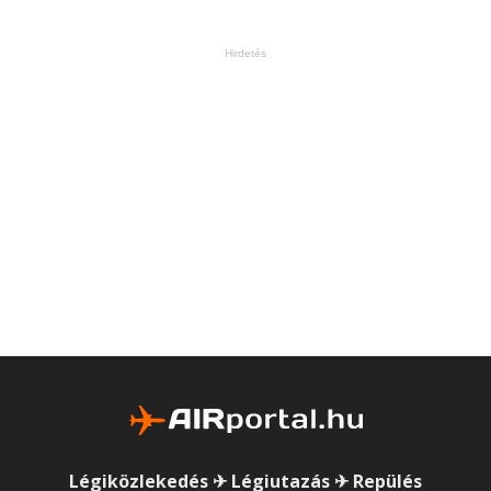
Hirdetés
Légiközlekedés ✈ Légiutazás ✈ Repülés