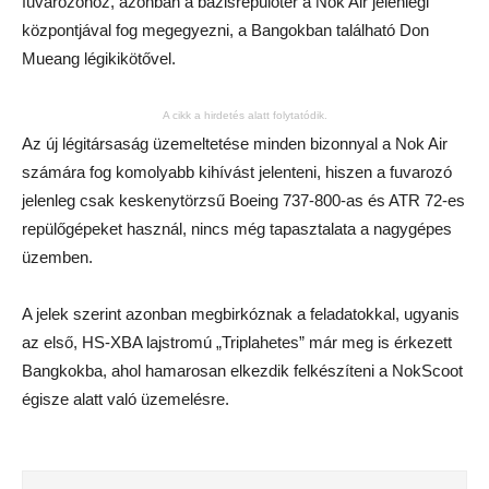
fuvarozóhoz, azonban a bázisrepülőtér a Nok Air jelenlegi
központjával fog megegyezni, a Bangokban található Don
Mueang légikikötővel.
A cikk a hirdetés alatt folytatódik.
Az új légitársaság üzemeltetése minden bizonnyal a Nok Air
számára fog komolyabb kihívást jelenteni, hiszen a fuvarozó
jelenleg csak keskenytörzsű Boeing 737-800-as és ATR 72-es
repülőgépeket használ, nincs még tapasztalata a nagygépes
üzemben.
A jelek szerint azonban megbirkóznak a feladatokkal, ugyanis
az első, HS-XBA lajstromú „Triplahetes” már meg is érkezett
Bangkokba, ahol hamarosan elkezdik felkészíteni a NokScoot
égisze alatt való üzemelésre.