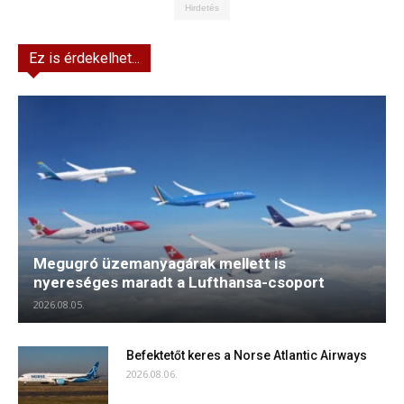
Hirdetés
Ez is érdekelhet...
Megugró üzemanyagárak mellett is
nyereséges maradt a Lufthansa-csoport
2026.08.05.
Befektetőt keres a Norse Atlantic Airways
2026.08.06.