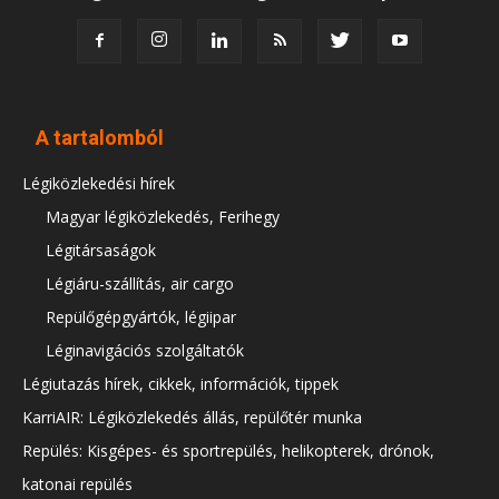
A tartalomból
Légiközlekedési hírek
Magyar légiközlekedés, Ferihegy
Légitársaságok
Légiáru-szállítás, air cargo
Repülőgépgyártók, légiipar
Léginavigációs szolgáltatók
Légiutazás hírek, cikkek, információk, tippek
KarriAIR: Légiközlekedés állás, repülőtér munka
Repülés: Kisgépes- és sportrepülés, helikopterek, drónok,
katonai repülés