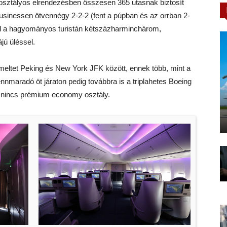
-osztályos elrendezésben összesen 365 utasnak biztosít
 businessen ötvennégy 2-2-2 (fent a púpban és az orrban 2-
gül a hagyományos turistán kétszázharminchárom,
jú üléssel.
zemeltet Peking és New York JFK között, ennek több, mint a
fennmaradó öt járaton pedig továbbra is a triplahetes Boeing
 nincs prémium economy osztály.