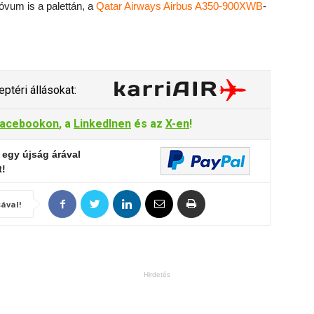
óvum is a palettán, a
Qatar Airways Airbus A350-900XWB
-
ptéri állásokat:
acebookon
, a
LinkedInen
és az
X-en
!
 egy újság árával
t!
ával!
Hirdetés