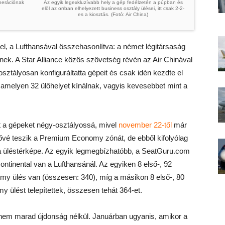
nerációnak
Az egyik legexkluzívabb hely a gép fedélzetén a púpban és
elöl az orrban elhelyezett business osztály ülései, itt csak 2-2-
es a kiosztás. (Fotó: Air China)
l, a Lufthansával összehasonlítva: a német légitársaság
nek. A Star Alliance közös szövetség révén az Air Chinával
sztályosan konfiguráltatta gépeit és csak idén kezdte el
, amelyen 32 ülőhelyet kínálnak, vagyis kevesebbet mint a
át a gépeket négy-osztályossá, mivel
november 22-től
már
etővé teszik a Premium Economy zónát, de ebből kifolyólag
a üléstérképe. Az egyik legmegbízhatóbb, a SeatGuru.com
ontinental van a Lufthansánál. Az egyiken 8 első-, 92
y ülés van (összesen: 340), míg a másikon 8 első-, 80
ülést telepítettek, összesen tehát 364-et.
s nem marad újdonság nélkül. Januárban ugyanis, amikor a