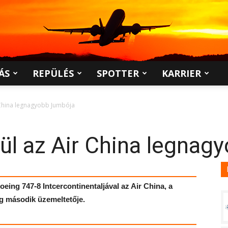
ÁS
REPÜLÉS
SPOTTER
KARRIER
 China legnagyobb Jumbója
ül az Air China legnag
eing 747-8 Intcercontinentaljával az Air China, a
ng második üzemeltetője.