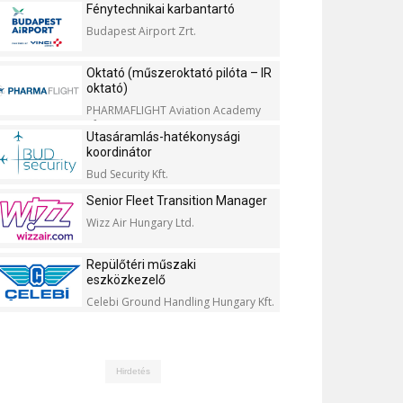
Fénytechnikai karbantartó
Budapest Airport Zrt.
Oktató (műszeroktató pilóta – IR
oktató)
PHARMAFLIGHT Aviation Academy
Kft.
Utasáramlás-hatékonysági
koordinátor
Bud Security Kft.
Senior Fleet Transition Manager
Wizz Air Hungary Ltd.
Repülőtéri műszaki
eszközkezelő
Celebi Ground Handling Hungary Kft.
Hirdetés