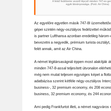
A felső fedélzetre vezető lépcső minden 747-es ge
egyik látványossága. (Fotó: Air China)
Az egyelőre egyetlen másik 747-8I üzemeltetőve
gépei szintén négy-osztályos fedélzettel működ
is partner Lufthansa azonban eredetileg három-o
bevezetni a negyedik, prémium turista osztályt
felét annak, amit az Air China.
A német légitársaságnál éppen most alakítják 
minden 747-8-assal teljesített útvonalon elérh
még nem mutat teljesen egységes képet a flott
adatbázisa szerint kétféle négy-osztályos Interc
business-, 32 premium economy, és 208 econom
business, 32 premium economy, és 244 economy 
Ami pedig Frankfurtot illeti, a német nagyváro