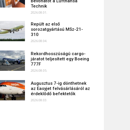
bevonatot a Lufthansa
Technik
2026.08.01.
Repült az első
sorozatgyártású MSz-21-
310
2026.08.04.
Rekordhosszúságú cargo-
járatot teljesített egy Boeing
777F
2026.08.05.
Augusztus 7-ig dönthetnek
az Easyjet felvásárlásáról az
érdeklődő befektetők
2026.08.03.