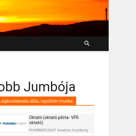
yobb Jumbója
Légiközlekedés állás, repülőtér munka
Oktató (oktató pilóta- VFR
oktató)
PHARMAFLIGHT Aviation Academy
Kft.