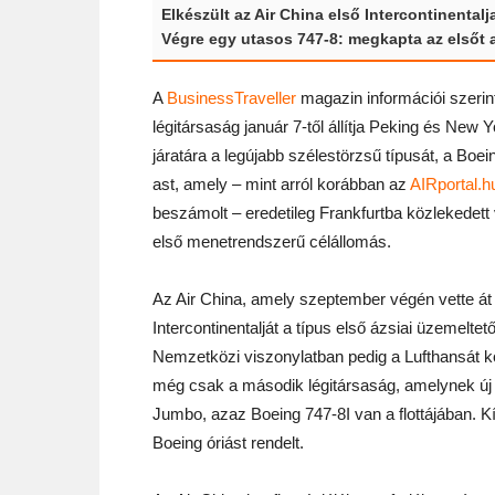
Elkészült az Air China első Intercontinentalj
Végre egy utasos 747-8: megkapta az elsőt a
A
BusinessTraveller
magazin információi szerint
légitársaság január 7-től állítja Peking és New Y
járatára a legújabb szélestörzsű típusát, a Boei
ast, amely – mint arról korábban az
AIRportal.h
beszámolt – eredetileg Frankfurtba közlekedett 
első menetrendszerű célállomás.
Az Air China, amely szeptember végén vette át
Intercontinentalját a típus első ázsiai üzemeltető
Nemzetközi viszonylatban pedig a Lufthansát k
még csak a második légitársaság, amelynek új
Jumbo, azaz Boeing 747-8I van a flottájában. K
Boeing óriást rendelt.