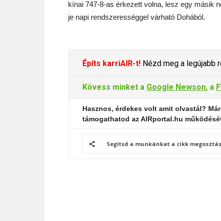
kínai 747-8-as érkezett volna, lesz egy másik n
je napi rendszerességgel várható Dohából.
Építs karriAIR-t!
Nézd meg a legújabb re
Kövess minket a
Google Newson
, a
F
Hasznos, érdekes volt amit olvastál? Már
támogathatod az AIRportal.hu működésé
Segítsd a munkánkat a cikk megosztás