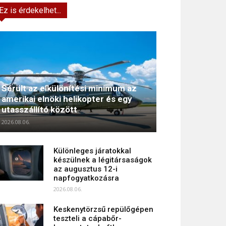
Ez is érdekelhet...
Sérült az elkülönítési minimum az
amerikai elnöki helikopter és egy
utasszállító között
2026.08.06.
Különleges járatokkal
készülnek a légitársaságok
az augusztus 12-i
napfogyatkozásra
2026.08.06.
Keskenytörzsű repülőgépen
teszteli a cápabőr-