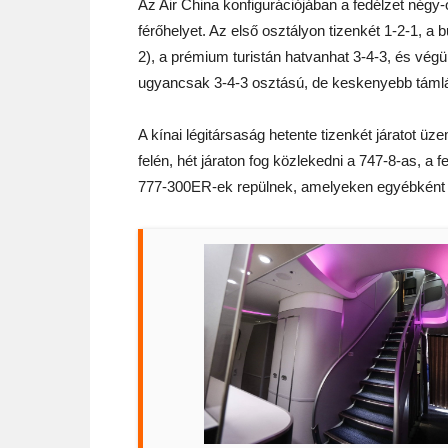
Az Air China konfigurációjában a fedélzet négy
férőhelyet. Az első osztályon tizenkét 1-2-1, a
2), a prémium turistán hatvanhat 3-4-3, és vé
ugyancsak 3-4-3 osztású, de keskenyebb támlá
A kínai légitársaság hetente tizenkét járatot ü
felén, hét járaton fog közlekedni a 747-8-as, a 
777-300ER-ek repülnek, amelyeken egyébként