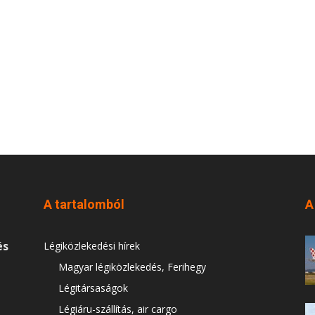
A tartalomból
A
és
Légiközlekedési hírek
Magyar légiközlekedés, Ferihegy
Légitársaságok
Légiáru-szállítás, air cargo