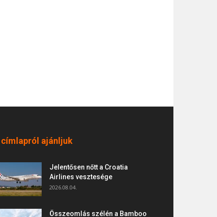
 címlapról ajánljuk
Jelentősen nőtt a Croatia
Airlines vesztesége
2026.08.04.
Összeomlás szélén a Bamboo