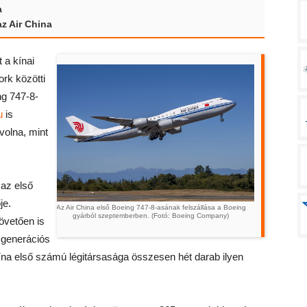
a
z Air China
 a kínai
ork közötti
ng 747-8-
u
is
volna, mint
 az első
je.
Az Air China első Boeing 747-8-asának felszállása a Boeing
gyárból szeptemberben. (Fotó: Boeing Company)
övetően is
 generációs
ína első számú légitársasága összesen hét darab ilyen