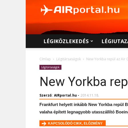
AIRportal.hu
LÉGIKÖZLEKEDÉS
LÉGIUTAZ
Címlap
Légitársaságok
New Yorkba repül az Air
Légitársaságok
New Yorkba rep
Szerző:
AIRportal.hu
-
2014.11.18.
Frankfurt helyett inkább New Yorkba repül Bo
valaha épített legnagyobb utasszállító Boei
KAPCSOLÓDÓ CIKK, ELŐZMÉNY