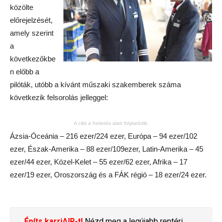
közölte
előrejelzését,
amely szerint
a
következőkbe
n előbb a
pilóták, utóbb a kívánt műszaki szakemberek száma
következik felsorolás jelleggel:
A cikk a hirdetés alatt folytatódik.
Ázsia-Óceánia – 216 ezer/224 ezer, Európa – 94 ezer/102
ezer, Észak-Amerika – 88 ezer/109ezer, Latin-Amerika – 45
ezer/44 ezer, Közel-Kelet – 55 ezer/62 ezer, Afrika – 17
ezer/19 ezer, Oroszország és a FÁK régió – 18 ezer/24 ezer.
Építs karriAIR-t!
Nézd meg a legújabb reptéri