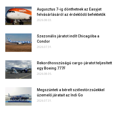
Augusztus 7-ig dönthetnek az Easyjet
felvásárlásáról az érdeklődő befektetők
2026.08.03.
Szezonális járatot indít Chicagóba a
Condor
2026.07.31.
Rekordhosszúságú cargo-járatot teljesített
egy Boeing 777F
2026.08.05.
Megszünteti a bérelt szélestörzsűekkel
üzemelő járatait az Indi Go
2026.07.31.