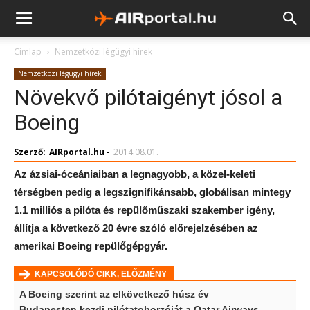
Címlap
Nemzetközi légügyi hírek
Nemzetközi légügyi hírek
Növekvő pilótaigényt jósol a
Boeing
Szerző:
AIRportal.hu
-
2014.08.01.
Az ázsiai-óceániaiban a legnagyobb, a közel-keleti
térségben pedig a legszignifikánsabb, globálisan mintegy
1.1 milliós a pilóta és repülőműszaki szakember igény,
állítja a következő 20 évre szóló előrejelzésében az
amerikai Boeing repülőgépgyár.
KAPCSOLÓDÓ CIKK, ELŐZMÉNY
A Boeing szerint az elkövetkező húsz év
Budapesten kezdi pilótatoborzóját a Qatar Airways