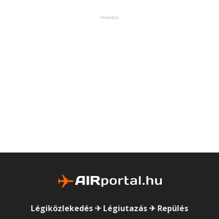
Hirdetés
Légiközlekedés ✈ Légiutazás ✈ Repülés