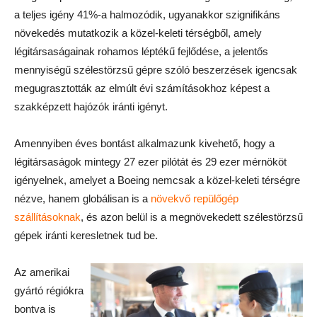
a teljes igény 41%-a halmozódik, ugyanakkor szignifikáns
növekedés mutatkozik a közel-keleti térségből, amely
légitársaságainak rohamos léptékű fejlődése, a jelentős
mennyiségű szélestörzsű gépre szóló beszerzések igencsak
megugrasztották az elmúlt évi számításokhoz képest a
szakképzett hajózók iránti igényt.
Amennyiben éves bontást alkalmazunk kivehető, hogy a
légitársaságok mintegy 27 ezer pilótát és 29 ezer mérnököt
igényelnek, amelyet a Boeing nemcsak a közel-keleti térségre
nézve, hanem globálisan is a
növekvő repülőgép
szállításoknak
, és azon belül is a megnövekedett szélestörzsű
gépek iránti keresletnek tud be.
Az amerikai
gyártó régiókra
bontva is