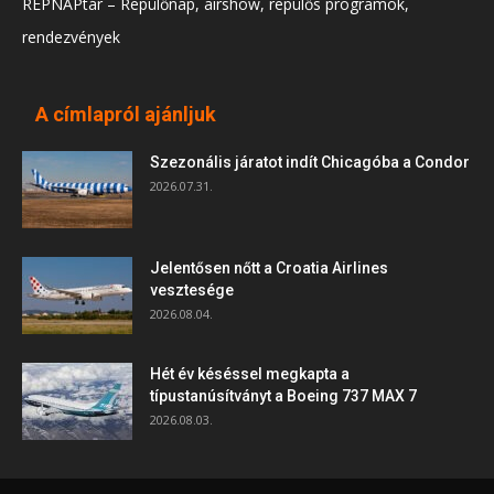
REPNAPtár – Repülőnap, airshow, repülős programok,
rendezvények
A címlapról ajánljuk
Szezonális járatot indít Chicagóba a Condor
2026.07.31.
Jelentősen nőtt a Croatia Airlines
vesztesége
2026.08.04.
Hét év késéssel megkapta a
típustanúsítványt a Boeing 737 MAX 7
2026.08.03.