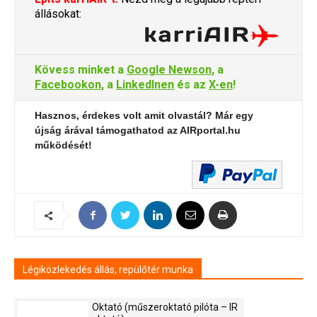
állásokat:
Kövess minket a
Google Newson
, a
Facebookon
, a
LinkedInen
és az
X-en
!
Hasznos, érdekes volt amit olvastál? Már egy
újság árával támogathatod az AIRportal.hu
működését!
Légiközlekedés állás, repülőtér munka
Oktató (műszeroktató pilóta – IR