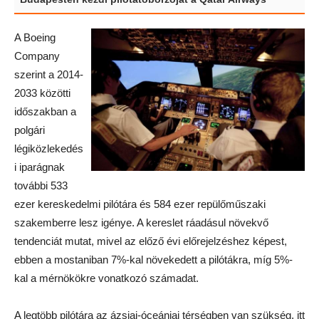
A Boeing
Company
szerint a 2014-
2033 közötti
időszakban a
polgári
légiközlekedés
i iparágnak
további 533
ezer kereskedelmi pilótára és 584 ezer repülőműszaki
szakemberre lesz igénye. A kereslet ráadásul növekvő
tendenciát mutat, mivel az előző évi előrejelzéshez képest,
ebben a mostaniban 7%-kal növekedett a pilótákra, míg 5%-
kal a mérnökökre vonatkozó számadat.
A legtöbb pilótára az ázsiai-óceániai térségben van szükség, itt