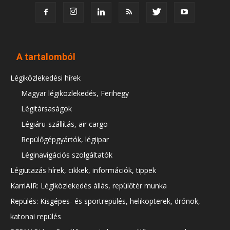
A tartalomból
Légiközlekedési hírek
Magyar légiközlekedés, Ferihegy
Légitársaságok
Légiáru-szállítás, air cargo
Repülőgépgyártók, légiipar
Léginavigációs szolgáltatók
Légiutazás hírek, cikkek, információk, tippek
KarriAIR: Légiközlekedés állás, repülőtér munka
Repülés: Kisgépes- és sportrepülés, helikopterek, drónok,
katonai repülés