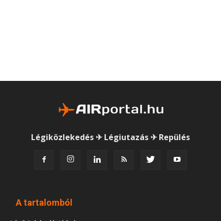
Légiközlekedés ✈ Légiutazás ✈ Repülés
A tartalomból