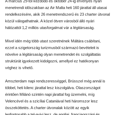
A március 29-től kezdődő és október 24-ig érvényes nyári
menetrendi időszakban az Air Malta heti 160 járattal áll utasai
rendelkezésére, akik 26 menetrendszerű és 23 charter útvonal
közül válogathatnak. A közel ötven városból álló nyári
hálózattól 1,2 milliós utasforgalmat vár a légitársaság.
Mivel idén még több utast szeretnének Máltára csábítani,
ezzel a szigetország turizmusból származó bevételeit is
növelve a légitársaság olyan menetrendet és szolgáltatás
struktúrát igyekezett kidolgozni, amellyel ez hatékonyan
véghez is vihető.
Amszterdam napi rendszerességgel, Brüsszel még annál is
többel, heti kilenc járattal lesz kiszolgálva. Olaszországot
érintően Milánó szintén napi járattal fog üzemelni, míg
Velencével és a szicíliai Cataniával heti háromszor lesz
összeköttetés. A charter útvonalak között az egyik
legfontosabb a tel-avivi lesz, de angliai, franciaországi és