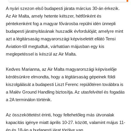
A nyári szezon első budapesti járata március 30-án érkezik.
Az Air Malta, amely hetente kétszer, hétfőnként és
péntekenként fog a magyar fővárosba repülni idén ünnepli
budapesti járatnyitásának huszadik évfordulóját; amelyre mint
azt a légitársaság magyarországi képviseletét ellátó Tensi
Aviation-től megtudtuk, várhatóan májusban egy kis
meglepetéssel is készül az Air Malta.
Kedves Marianna, az Air Malta magyarországi képviselője
kérdésünkre elmondta, hogy a légitársaság gépeinek földi
kiszolgálását a budapesti Liszt Ferenc repülőtéren továbbra is
a Malév Ground Handling biztosítja. Az utasfelvétel és fogadás
a 2A terminálon történik.
Az összeköttetést érinti, hogy feltehetőleg más útvonalak
kapacitás igénye miatt április 10-27. között, valamint május 11-
én és 18-án a budapesti járat törölve van.