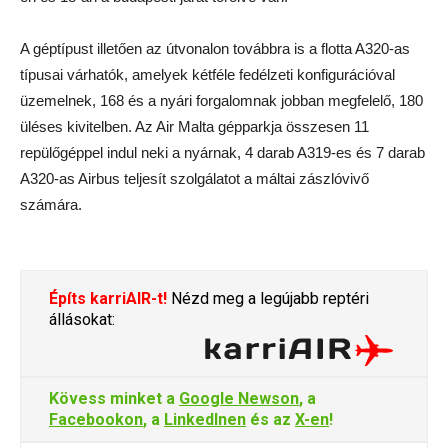
A géptípust illetően az útvonalon továbbra is a flotta A320-as
típusai várhatók, amelyek kétféle fedélzeti konfigurációval
üzemelnek, 168 és a nyári forgalomnak jobban megfelelő, 180
üléses kivitelben. Az Air Malta gépparkja összesen 11
repülőgéppel indul neki a nyárnak, 4 darab A319-es és 7 darab
A320-as Airbus teljesít szolgálatot a máltai zászlóvivő
számára.
Építs karriAIR-t!
Nézd meg a legújabb reptéri
állásokat:
Kövess minket a
Google Newson
, a
Facebookon
, a
LinkedInen
és az
X-en
!