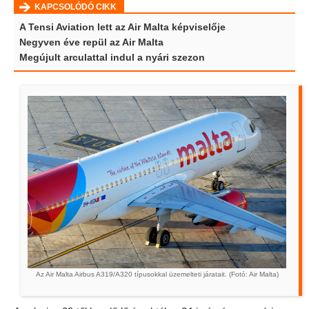
KAPCSOLÓDÓ CIKK
A Tensi Aviation lett az Air Malta képviselője
Negyven éve repül az Air Malta
Megújult arculattal indul a nyári szezon
Az Air Malta Airbus A319/A320 típusokkal üzemelteti járatait. (Fotó: Air Malta)