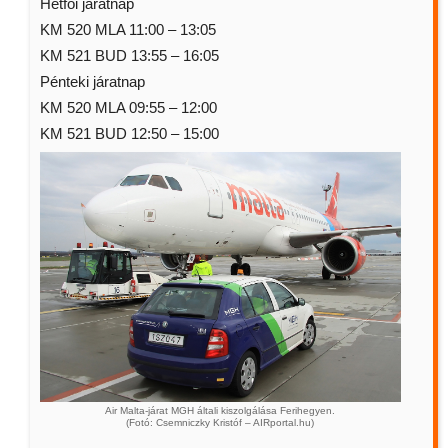
Hétfői járatnap
KM 520 MLA 11:00 – 13:05
KM 521 BUD 13:55 – 16:05
Pénteki járatnap
KM 520 MLA 09:55 – 12:00
KM 521 BUD 12:50 – 15:00
Air Malta-járat MGH általi kiszolgálása Ferihegyen.
(Fotó: Csemniczky Kristóf – AIRportal.hu)