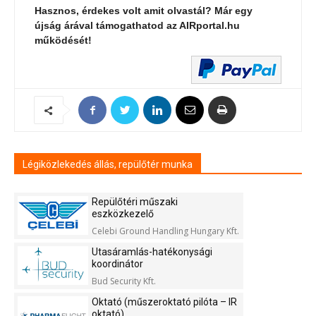
Hasznos, érdekes volt amit olvastál? Már egy
újság árával támogathatod az AIRportal.hu
működését!
Légiközlekedés állás, repülőtér munka
Repülőtéri műszaki
eszközkezelő
Celebi Ground Handling Hungary Kft.
Utasáramlás-hatékonysági
koordinátor
Bud Security Kft.
Oktató (műszeroktató pilóta – IR
oktató)