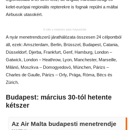
kelet-európai regionális repterekre is fognak repülni a máltai
Airbusok utasokért.
A cikk a hirdetés alatt folytatódik.
A nyár menetrendszerű járathálózata összesen 24 célpontból
áll, ezek: Amszterdam, Berlin, Brüsszel, Budapest, Catania,
Düsseldorf, Djerba, Frankfurt, Genf, Hamburg, London –
Gatwick, London – Heathrow, Lyon, Manchester, Marseille,
Milánó, Moszkva – Domogyedovó, München, Párizs –
Charles de Gaulle, Párizs – Orly, Prága, Róma, Bécs és
Zürich.
Budapest: március 30-tól hetente
kétszer
Az Air Malta budapesti menetrendje