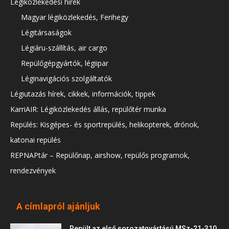
Légiközlekedési hírek
Magyar légiközlekedés, Ferihegy
Légitársaságok
Légiáru-szállítás, air cargo
Repülőgépgyártók, légiipar
Léginavigációs szolgáltatók
Légiutazás hírek, cikkek, információk, tippek
KarriAIR: Légiközlekedés állás, repülőtér munka
Repülés: Kisgépes- és sportrepülés, helikopterek, drónok,
katonai repülés
REPNAPtár – Repülőnap, airshow, repülős programok,
rendezvények
A címlapról ajánljuk
Repült az első sorozatgyártású MSz-21-310