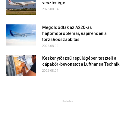
vesztesége
2026.08.04.
Megoldódtak az A220-as
hajtóműproblémái, napirenden a
törzshosszabbítás
2026.08.02.
Keskenytörzsű repülőgépen teszteli a
cápabőr-bevonatot a Lufthansa Technik
2026.08.01.
Hirdetés