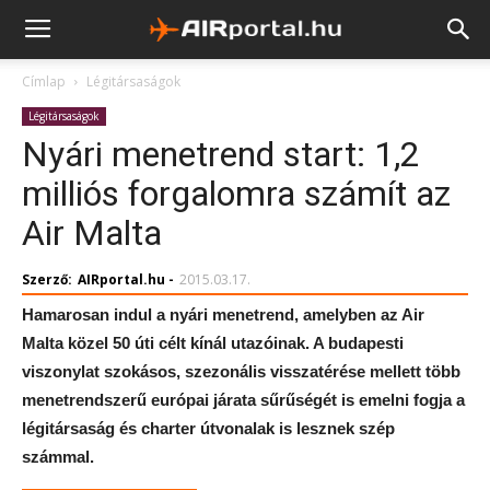
Címlap
Légitársaságok
Légitársaságok
Nyári menetrend start: 1,2
milliós forgalomra számít az
Air Malta
Szerző:
AIRportal.hu
-
2015.03.17.
Hamarosan indul a nyári menetrend, amelyben az Air
Malta közel 50 úti célt kínál utazóinak. A budapesti
viszonylat szokásos, szezonális visszatérése mellett több
menetrendszerű európai járata sűrűségét is emelni fogja a
légitársaság és charter útvonalak is lesznek szép
számmal.