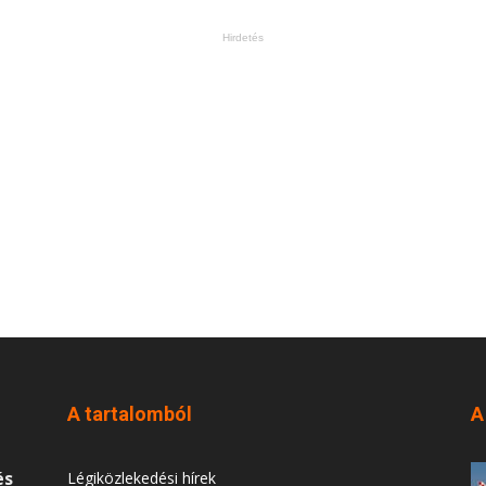
Hirdetés
A tartalomból
A
és
Légiközlekedési hírek