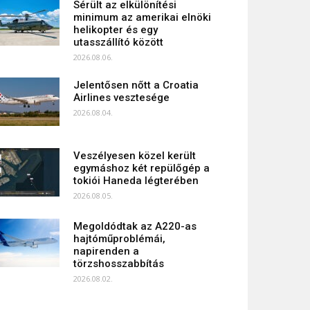
Sérült az elkülönítési
minimum az amerikai elnöki
helikopter és egy
utasszállító között
2026.08.06.
Jelentősen nőtt a Croatia
Airlines vesztesége
2026.08.04.
Veszélyesen közel került
egymáshoz két repülőgép a
tokiói Haneda légterében
2026.08.05.
Megoldódtak az A220-as
hajtóműproblémái,
napirenden a
törzshosszabbítás
2026.08.02.