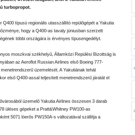
sú turbopropot.
 Q400 típusú regionális utasszállító repülőgépét a Yakutia
s előzménye, hogy a Q400-as tavaly júniusban szerzett
gének többi országára is érvényes típusengedélyt.
nyos moszkvai székhelyű, Államközi Repülési Bizottság is
yában az Aeroflot Russian Airlines első Boeing 777-
menetrendszerű üzemelését. A Yakutiának tehát
or első Q400-assal teljesített menetrendszerű járatát el
 fővárosából üzemelő Yakutia Airlines összesen 3 darab
 A 78 üléses gépeket a Pratt&Whitney PW100-as
ként 5071 lóerős PW150A-s változatával szállítja a