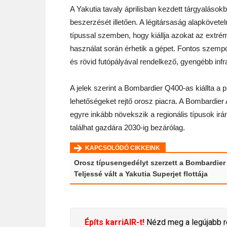
A Yakutia tavaly áprilisban kezdett tárgyalás
beszerzését illetően. A légitársaság alapkövete
típussal szemben, hogy kiállja azokat az extré
használat során érhetik a gépet. Fontos szempo
és rövid futópályával rendelkező, gyengébb infra
A jelek szerint a Bombardier Q400-as kiállta a 
lehetőségeket rejtő orosz piacra. A Bombardier
egyre inkább növekszik a regionális típusok irá
találhat gazdára 2030-ig bezárólag.
KAPCSOLÓDÓ CIKKEINK
Orosz típusengedélyt szerzett a Bombardier
Teljessé vált a Yakutia Superjet flottája
Építs karriAIR-t!
Nézd meg a legújabb re