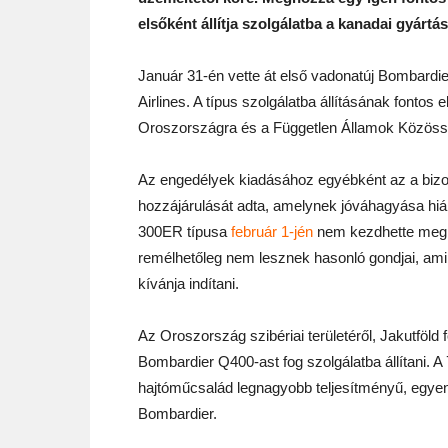
elsőként állítja szolgálatba a kanadai gyártá
Január 31-én vette át első vadonatúj Bombardier
Airlines. A típus szolgálatba állításának fonto
Oroszországra és a Független Államok Közössé
Az engedélyek kiadásához egyébként az a bizo
hozzájárulását adta, amelynek jóváhagyása hián
300ER típusa
február 1-jén
nem kezdhette meg 
remélhetőleg nem lesznek hasonló gondjai, amik
kívánja indítani.
Az Oroszország szibériai területéről, Jakutföld
Bombardier Q400-ast fog szolgálatba állítani.
hajtóműcsalád legnagyobb teljesítményű, egyen
Bombardier.