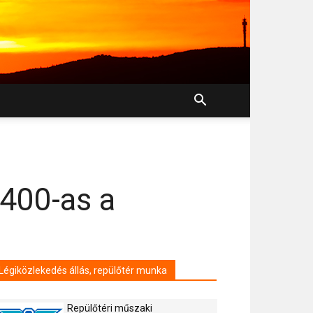
400-as a
Légiközlekedés állás, repülőtér munka
Repülőtéri műszaki