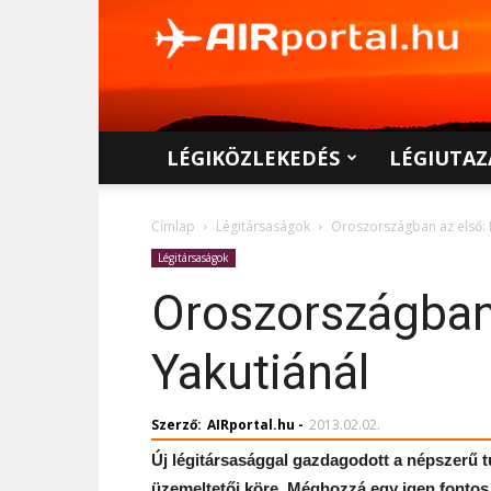
AIRportal.hu
LÉGIKÖZLEKEDÉS
LÉGIUTAZ
Címlap
Légitársaságok
Oroszországban az első:
Légitársaságok
Oroszországban
Yakutiánál
Szerző:
AIRportal.hu
-
2013.02.02.
Új légitársasággal gazdagodott a népszerű 
üzemeltetői köre. Méghozzá egy igen fontos 