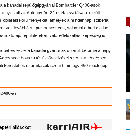
okba a kanadai repülőgépgyárral Bombardier Q400-asok
lménye volt az Antonov An-24-esek leváltására kijelölt
m időjárási körülményeket, amelyek a mindennapi szibériai
nt volt továbbá a típus sebessége, valamint a burkolatlan
struktúrájú repülőtereken való le/felszállási képesség is.
próbát és ezzel a kanadai gyártónak sikerült betörnie a nagy
 Aerospace hosszú távú előrejelzései szerint a térségben
nti kereslet és számításaik szerint mintegy 460 repülőgép
 Q400-as
ptéri állásokat: