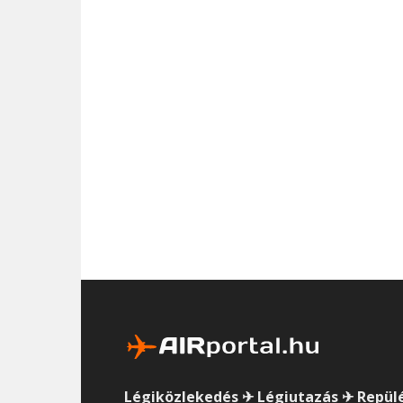
Légiközlekedés ✈ Légiutazás ✈ Repül