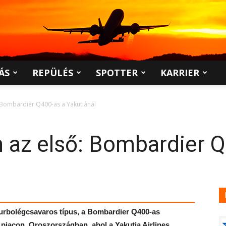
ÁS
REPÜLÉS
SPOTTER
KARRIER
 Bombardier Q400-as a Yakutiánál
 az első: Bombardier Q
turbolégcsavaros típus, a Bombardier Q400-as
piacon, Oroszországban, ahol a Yakutia Airlines