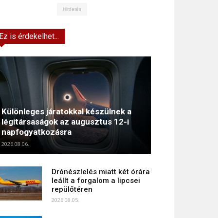
Hirdetés
Ez is érdekelhet...
Különleges járatokkal készülnek a
légitársaságok az augusztus 12-i
napfogyatkozásra
2026.08.06.
Drónészlelés miatt két órára
leállt a forgalom a lipcsei
repülőtéren
2026.08.05.