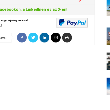
acebookon
, a
LinkedInen
és az
X-en
!
 egy újság árával
t!
ával!