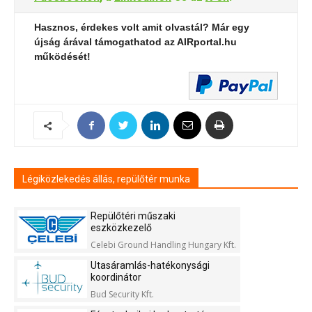
Hasznos, érdekes volt amit olvastál? Már egy
újság árával támogathatod az AIRportal.hu
működését!
Légiközlekedés állás, repülőtér munka
Repülőtéri műszaki
eszközkezelő
Celebi Ground Handling Hungary Kft.
Utasáramlás-hatékonysági
koordinátor
Bud Security Kft.