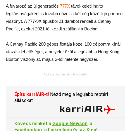
A fuvarozó az új generációs
777X
távol-keleti indító
légitársaságaként is tovább növeli a két cég közötti jó partneri
viszonyt. A 777-9X típusból 21 darabot rendelt a Cathay
Pacific, ezeket 2021-től kezdi szállítani a Boeing.
A Cathay Pacific 200 gépes flottája közel 100 célpontra kínál
utazási lehetőséget, amelyek közül a legújabb a Hong Kong –
Boston viszonylat, május 2-tól hetente négyszer.
A cikk a hirdetés alatt folytatódik.
Építs karriAIR-t!
Nézd meg a legújabb reptéri
állásokat:
Kövess minket a
Google Newson
, a
Facebookon
, a
LinkedInen
és az
X-en
!