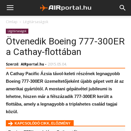
Címlap
Légitársaságok
Légitársaságok
Ötvenedik Boeing 777-300ER
a Cathay-flottában
Szerző:
AIRportal.hu
-
2015.05.04.
A Cathay Pacific Ázsia távol-keleti részének legnagyobb
Boeing 777-300ER üzemeltetőjeként újabb gépet vett át az
amerikai gyártótól. A mostani gépátvétel jubileumi is
lehetne, hiszen már a félszázadik 777-300ER került a
flottába, amely a legnagyobb a triplahetes család tagjai
közül.
KAPCSOLÓDÓ CIKK, ELŐZMÉNY