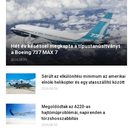
Hét év késéssel megkapta a típustanúsítványt
a Boeing 737 MAX 7
2026.08.03.
Sérült az elkülönítési minimum az amerikai
elnöki helikopter és egy utasszállító között
2026.08.06.
Megoldódtak az A220-as
hajtóműproblémái, napirenden a
törzshosszabbítás
2026.08.02.