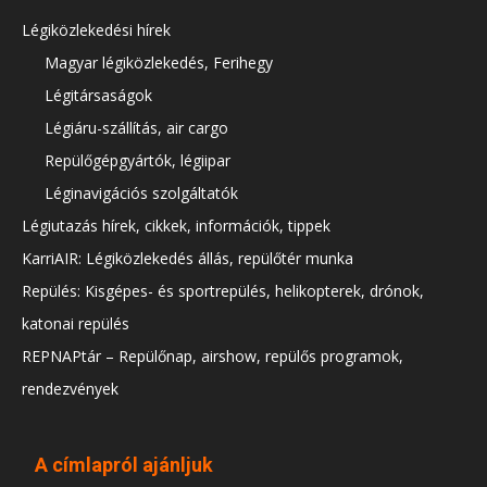
Légiközlekedési hírek
Magyar légiközlekedés, Ferihegy
Légitársaságok
Légiáru-szállítás, air cargo
Repülőgépgyártók, légiipar
Léginavigációs szolgáltatók
Légiutazás hírek, cikkek, információk, tippek
KarriAIR: Légiközlekedés állás, repülőtér munka
Repülés: Kisgépes- és sportrepülés, helikopterek, drónok,
katonai repülés
REPNAPtár – Repülőnap, airshow, repülős programok,
rendezvények
A címlapról ajánljuk