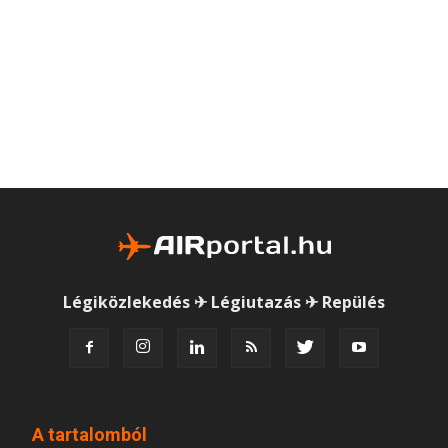
Légiközlekedés ✈ Légiutazás ✈ Repülés
A tartalomból