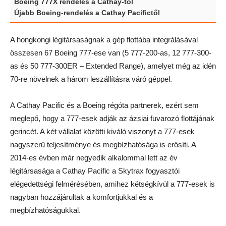
Boeing 777X rendelés a Cathay-től
Újabb Boeing-rendelés a Cathay Pacifictől
A hongkongi légitársaságnak a gép flottába integrálásával
összesen 67 Boeing 777-ese van (5 777-200-as, 12 777-300-
as és 50 777-300ER – Extended Range), amelyet még az idén
70-re növelnek a három leszállításra váró géppel.
A Cathay Pacific és a Boeing régóta partnerek, ezért sem
meglepő, hogy a 777-esek adják az ázsiai fuvarozó flottájának
gerincét. A két vállalat közötti kiváló viszonyt a 777-esek
nagyszerű teljesítménye és megbízhatósága is erősíti. A
2014-es évben már negyedik alkalommal lett az év
légitársasága a Cathay Pacific a Skytrax fogyasztói
elégedettségi felmérésében, amihez kétségkívül a 777-esek is
nagyban hozzájárultak a komfortjukkal és a
megbízhatóságukkal.