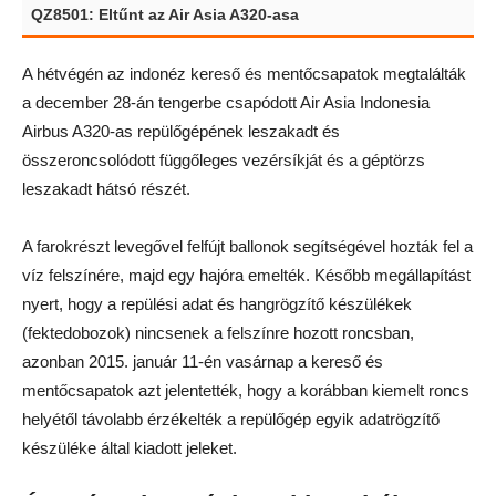
QZ8501: Eltűnt az Air Asia A320-asa
A hétvégén az indonéz kereső és mentőcsapatok megtalálták
a december 28-án tengerbe csapódott Air Asia Indonesia
Airbus A320-as repülőgépének leszakadt és
összeroncsolódott függőleges vezérsíkját és a géptörzs
leszakadt hátsó részét.
A farokrészt levegővel felfújt ballonok segítségével hozták fel a
víz felszínére, majd egy hajóra emelték. Később megállapítást
nyert, hogy a repülési adat és hangrögzítő készülékek
(fektedobozok) nincsenek a felszínre hozott roncsban,
azonban 2015. január 11-én vasárnap a kereső és
mentőcsapatok azt jelentették, hogy a korábban kiemelt roncs
helyétől távolabb érzékelték a repülőgép egyik adatrögzítő
készüléke által kiadott jeleket.