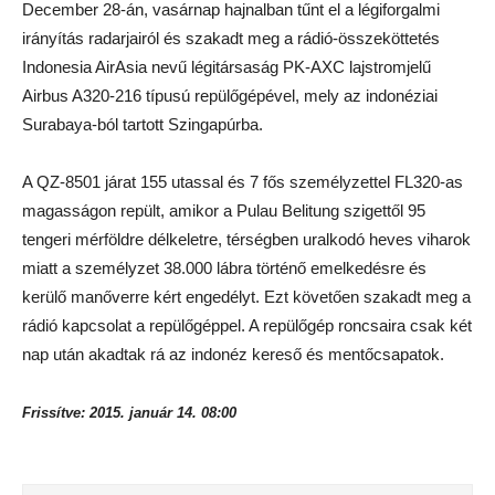
December 28-án, vasárnap hajnalban tűnt el a légiforgalmi
irányítás radarjairól és szakadt meg a rádió-összeköttetés
Indonesia AirAsia nevű légitársaság PK-AXC lajstromjelű
Airbus A320-216 típusú repülőgépével, mely az indonéziai
Surabaya-ból tartott Szingapúrba.
A QZ-8501 járat 155 utassal és 7 fős személyzettel FL320-as
magasságon repült, amikor a Pulau Belitung szigettől 95
tengeri mérföldre délkeletre, térségben uralkodó heves viharok
miatt a személyzet 38.000 lábra történő emelkedésre és
kerülő manőverre kért engedélyt. Ezt követően szakadt meg a
rádió kapcsolat a repülőgéppel. A repülőgép roncsaira csak két
nap után akadtak rá az indonéz kereső és mentőcsapatok.
Frissítve: 2015. január 14. 08:00