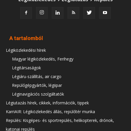
A tartalomból
Légiközlekedési hírek
Magyar légiközlekedés, Ferihegy
Légitársaságok
Légiáru-szállítás, air cargo
Repülőgépgyártók, légiipar
Léginavigációs szolgáltatók
Légiutazás hírek, cikkek, információk, tippek
KarriAIR: Légiközlekedés állás, repülőtér munka
Repülés: Kisgépes- és sportrepülés, helikopterek, drónok,
katonai repülés