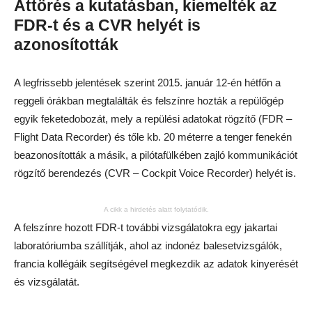
Áttörés a kutatásban, kiemelték az
FDR-t és a CVR helyét is
azonosították
A legfrissebb jelentések szerint 2015. január 12-én hétfőn a
reggeli órákban megtalálták és felszínre hozták a repülőgép
egyik feketedobozát, mely a repülési adatokat rögzítő (FDR –
Flight Data Recorder) és tőle kb. 20 méterre a tenger fenekén
beazonosították a másik, a pilótafülkében zajló kommunikációt
rögzítő berendezés (CVR – Cockpit Voice Recorder) helyét is.
A cikk a hirdetés alatt folytatódik.
A felszínre hozott FDR-t további vizsgálatokra egy jakartai
laboratóriumba szállítják, ahol az indonéz balesetvizsgálók,
francia kollégáik segítségével megkezdik az adatok kinyerését
és vizsgálatát.