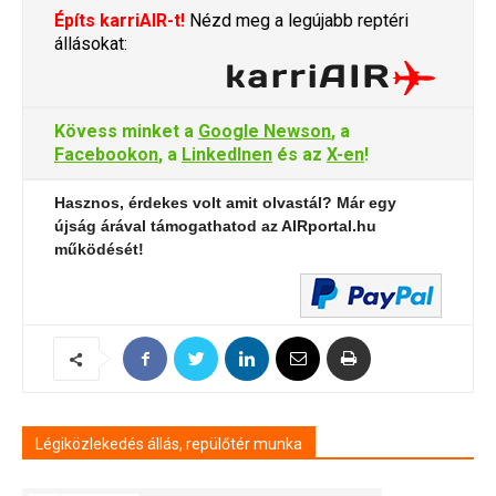
Építs karriAIR-t!
Nézd meg a legújabb reptéri
állásokat:
Kövess minket a
Google Newson
, a
Facebookon
, a
LinkedInen
és az
X-en
!
Hasznos, érdekes volt amit olvastál? Már egy
újság árával támogathatod az AIRportal.hu
működését!
Légiközlekedés állás, repülőtér munka