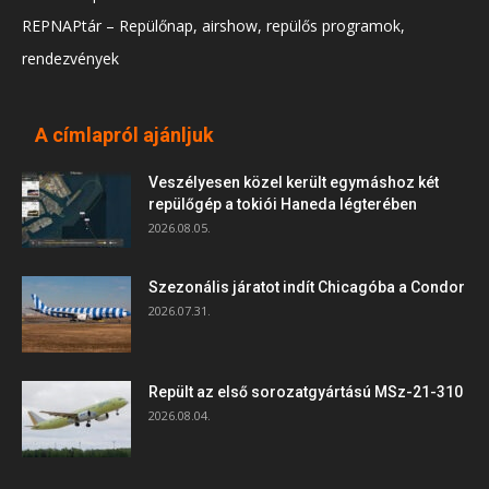
REPNAPtár – Repülőnap, airshow, repülős programok,
rendezvények
A címlapról ajánljuk
Veszélyesen közel került egymáshoz két
repülőgép a tokiói Haneda légterében
2026.08.05.
Szezonális járatot indít Chicagóba a Condor
2026.07.31.
Repült az első sorozatgyártású MSz-21-310
2026.08.04.