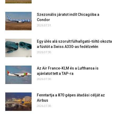
Szezonális járatot indít Chicagóba a
Condor
2026.07.31.
Egy ülés alá szorult fülhallgató-töltő okozta
a füstöt a Swiss A330-as fedélzetén
2026.07.30.
Az Air France-KLM és a Lufthansa is
ajánlatot tett a TAP-ra
2026.07.30.
Fenntartja a 870 gépes átadási célját az
Airbus
2026.07.30.