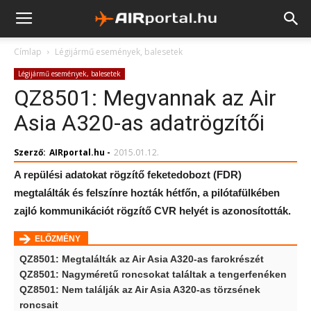
Címlap
Légijármű események, balesetek
Légijármű események, balesetek
QZ8501: Megvannak az Air
Asia A320-as adatrögzítői
Szerző:
AIRportal.hu
-
2015.01.12.
A repülési adatokat rögzítő feketedobozt (FDR)
megtalálták és felszínre hozták hétfőn, a pilótafülkében
zajló kommunikációt rögzítő CVR helyét is azonosították.
ELŐZMÉNY
QZ8501: Megtalálták az Air Asia A320-as farokrészét
QZ8501: Nagyméretű roncsokat találtak a tengerfenéken
QZ8501: Nem találják az Air Asia A320-as törzsének
roncsait