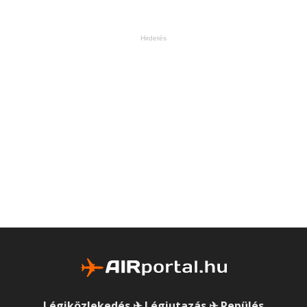
Hirdetés
Légiközlekedés ✈ Légiutazás ✈ Repülés