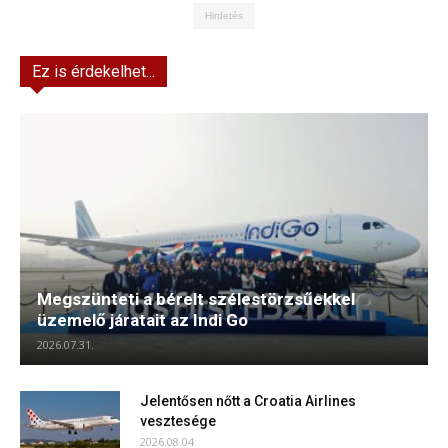
Hirdetés
Ez is érdekelhet...
Megszünteti a bérelt szélestörzsűekkel
üzemelő járatait az Indi Go
2026.07.31.
Jelentősen nőtt a Croatia Airlines
vesztesége
2026.08.04.