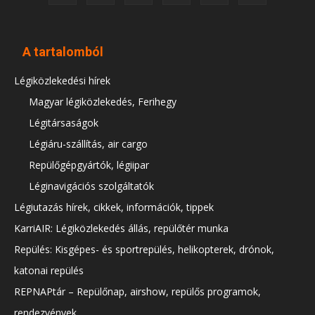
A tartalomból
Légiközlekedési hírek
Magyar légiközlekedés, Ferihegy
Légitársaságok
Légiáru-szállítás, air cargo
Repülőgépgyártók, légiipar
Léginavigációs szolgáltatók
Légiutazás hírek, cikkek, információk, tippek
KarriAIR: Légiközlekedés állás, repülőtér munka
Repülés: Kisgépes- és sportrepülés, helikopterek, drónok,
katonai repülés
REPNAPtár – Repülőnap, airshow, repülős programok,
rendezvények