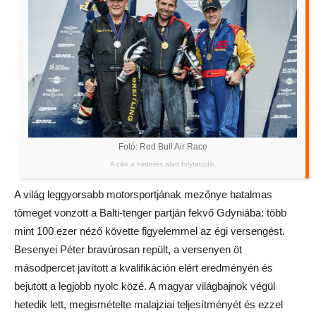
Fotó: Red Bull Air Race
A cikk a hirdetés alatt folytatódik.
A világ leggyorsabb motorsportjának mezőnye hatalmas
tömeget vonzott a Balti-tenger partján fekvő Gdyniába: több
mint 100 ezer néző követte figyelemmel az égi versengést.
Besenyei Péter bravúrosan repült, a versenyen öt
másodpercet javított a kvalifikáción elért eredményén és
bejutott a legjobb nyolc közé. A magyar világbajnok végül
hetedik lett, megismételte malajziai teljesítményét és ezzel