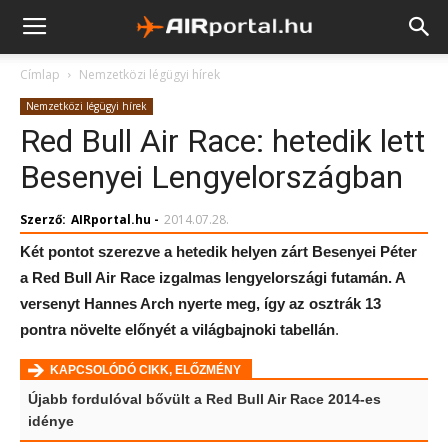
Címlap
Nemzetközi légügyi hírek
Nemzetközi légügyi hírek
Red Bull Air Race: hetedik lett
Besenyei Lengyelországban
Szerző:
AIRportal.hu
-
2014.07.28.
Két pontot szerezve a hetedik helyen zárt Besenyei Péter
a Red Bull Air Race izgalmas lengyelországi futamán. A
versenyt Hannes Arch nyerte meg, így az osztrák 13
pontra növelte előnyét a világbajnoki tabellán
.
KAPCSOLÓDÓ CIKK, ELŐZMÉNY
Újabb fordulóval bővült a Red Bull Air Race 2014-es
idénye