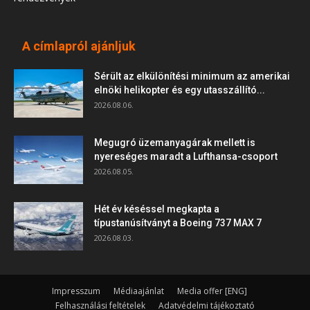
A címlapról ajánljuk
Sérült az elkülönítési minimum az amerikai
elnöki helikopter és egy utasszállító...
2026.08.06.
Megugró üzemanyagárak mellett is
nyereséges maradt a Lufthansa-csoport
2026.08.05.
Hét év késéssel megkapta a
típustanúsítványt a Boeing 737 MAX 7
2026.08.03.
Impresszum
Médiaajánlat
Media offer [ENG]
Felhasználási feltételek
Adatvédelmi tájékoztató