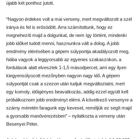
újabb két ponthoz jutott.
“Nagyon érdekes volt a mai verseny, mert megváltozott a szél
iránya és fel is erősödött. Arra számítottunk, hogy ez
megnehezíti majd a dolgunkat, de nem így történt, mindenki
jobb időket tudott menni, hasznunkra vált a dolog. A jobb
eredmény elérésében a gépem súlypontja akadályozott meg,
hiába vagyok a leggyorsabb az egyenes szakaszokon, a
fordulások alatt elvesztek 1-1,5 másodpercet, ami egy ilyen
kiegyensúlyozott mezőnyben nagyon nagy idő. A gépem
súlypontját csak a szezon után tudjuk megváltoztatni, mert
egy komoly, időigényes beavatkozás, addig ezzel együtt kell
próbálkoznom jobb eredményt elérni. A következő versenyre a
szárny méretén faragunk egy keveset, reméljük ez segít majd
a gyorsabb manőverezésben” – nyilatkozta a verseny után
Besenyei Péter.