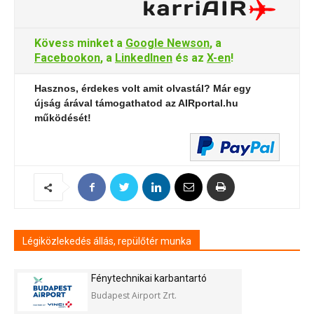
Kövess minket a
Google Newson
, a
Facebookon
, a
LinkedInen
és az
X-en
!
Hasznos, érdekes volt amit olvastál? Már egy
újság árával támogathatod az AIRportal.hu
működését!
Légiközlekedés állás, repülőtér munka
Fénytechnikai karbantartó
Budapest Airport Zrt.