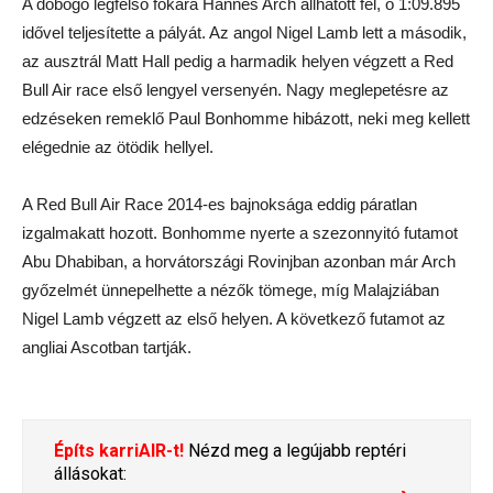
A dobogó legfelső fokára Hannes Arch állhatott fel, ő 1:09.895
idővel teljesítette a pályát. Az angol Nigel Lamb lett a második,
az ausztrál Matt Hall pedig a harmadik helyen végzett a Red
Bull Air race első lengyel versenyén. Nagy meglepetésre az
edzéseken remeklő Paul Bonhomme hibázott, neki meg kellett
elégednie az ötödik hellyel.
A Red Bull Air Race 2014-es bajnoksága eddig páratlan
izgalmakatt hozott. Bonhomme nyerte a szezonnyitó futamot
Abu Dhabiban, a horvátországi Rovinjban azonban már Arch
győzelmét ünnepelhette a nézők tömege, míg Malajziában
Nigel Lamb végzett az első helyen. A következő futamot az
angliai Ascotban tartják.
Építs karriAIR-t!
Nézd meg a legújabb reptéri
állásokat: