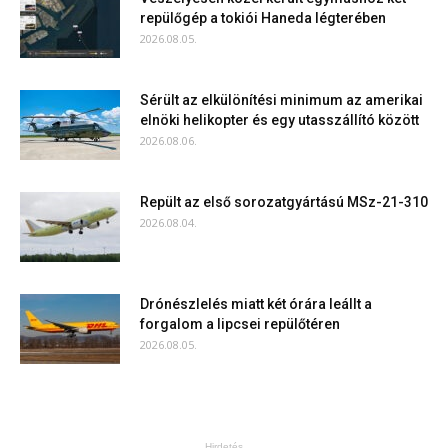
repülőgép a tokiói Haneda légterében
2026.08.05.
Sérült az elkülönítési minimum az amerikai
elnöki helikopter és egy utasszállító között
2026.08.06.
Repült az első sorozatgyártású MSz-21-310
2026.08.04.
Drónészlelés miatt két órára leállt a
forgalom a lipcsei repülőtéren
2026.08.05.
Hirdetés