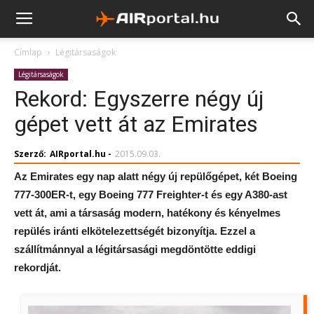
Címlap
Légitársaságok
Légitársaságok
Rekord: Egyszerre négy új
gépet vett át az Emirates
Szerző:
AIRportal.hu
-
2015.09.03.
Az Emirates egy nap alatt négy új repülőgépet, két Boeing
777-300ER-t, egy Boeing 777 Freighter-t és egy A380-ast
vett át, ami a társaság modern, hatékony és kényelmes
repülés iránti elkötelezettségét bizonyítja. Ezzel a
szállítmánnyal a légitársasági megdöntötte eddigi
rekordját.