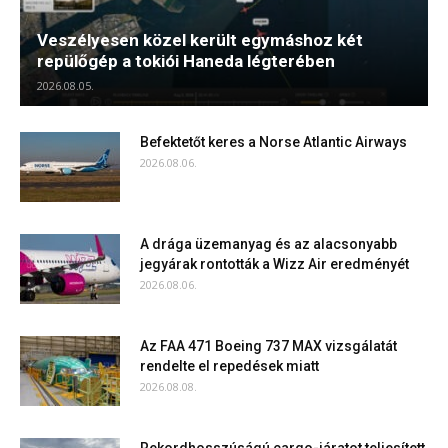
Veszélyesen közel került egymáshoz két
repülőgép a tokiói Haneda légterében
2026.08.05.
Befektetőt keres a Norse Atlantic Airways
2026.08.06.
A drága üzemanyag és az alacsonyabb
jegyárak rontották a Wizz Air eredményét
2026.08.06.
Az FAA 471 Boeing 737 MAX vizsgálatát
rendelte el repedések miatt
2026.08.08.
Rekordhosszúságú cargo-járatot teljesített