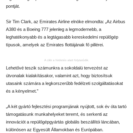
pontját.
Sir Tim Clark, az Emirates Airline elnöke elmondta: „Az Airbus
A380 és a Boeing 777 jelenleg a legmodernebb, a
leghatékonyabb és a legtágasabb kereskedelmi repülőgép
típusok, amelyek az Emirates flottájának fő pillérei.
A cikk a hirdetés alatt folytatódik.
Lehetővé teszik számunkra a sokoldalú tervezést az
útvonalak kialakításakor, valamint azt, hogy biztosítsuk
utasaink számára a legkorszerűbb fedélzeti szolgáltatásokat
és a kényelmet.”
„A két gyártó fejlesztési programjának nyújtott, sok év óta tartó
támogatásunk munkahelyeket teremt, és serkenti az
innovációt a repülőgépgyártás globális beszállítói láncában,
különösen az Egyesült Államokban és Európában.