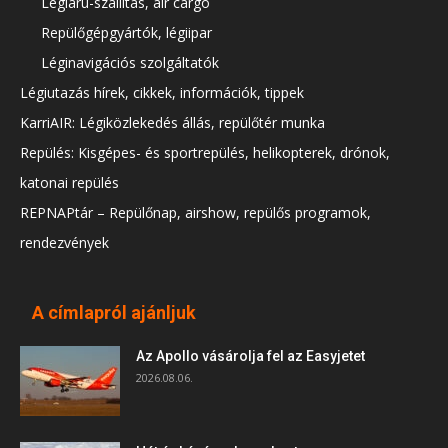
Légiáru-szállítás, air cargo
Repülőgépgyártók, légiipar
Léginavigációs szolgáltatók
Légiutazás hírek, cikkek, információk, tippek
KarriAIR: Légiközlekedés állás, repülőtér munka
Repülés: Kisgépes- és sportrepülés, helikopterek, drónok,
katonai repülés
REPNAPtár – Repülőnap, airshow, repülős programok,
rendezvények
A címlapról ajánljuk
Az Apollo vásárolja fel az Easyjetet
2026.08.06.