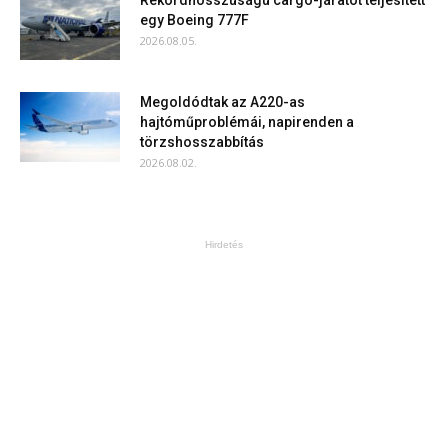
egy Boeing 777F
2026.08.05.
Megoldódtak az A220-as
hajtóműproblémái, napirenden a
törzshosszabbítás
2026.08.02.
Hirdetés