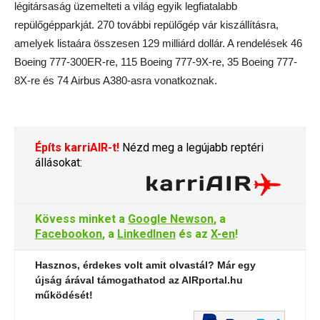
légitársaság üzemelteti a világ egyik legfiatalabb
repülőgépparkját. 270 további repülőgép vár kiszállításra,
amelyek listaára összesen 129 milliárd dollár. A rendelések 46
Boeing 777-300ER-re, 115 Boeing 777-9X-re, 35 Boeing 777-
8X-re és 74 Airbus A380-asra vonatkoznak.
Építs karriAIR-t!
Nézd meg a legújabb reptéri
állásokat:
Kövess minket a
Google Newson
, a
Facebookon
, a
LinkedInen
és az
X-en
!
Hasznos, érdekes volt amit olvastál? Már egy
újság árával támogathatod az AIRportal.hu
működését!