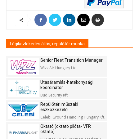
Légiközlekedés állás, repülőtér munka
Senior Fleet Transition Manager
Wizz Air Hungary Ltd.
Utasáramlás-hatékonysági
koordinátor
Bud Security Kft.
Repülőtéri műszaki
eszközkezelő
Celebi Ground Handling Hungary Kft.
Oktató (oktató pilóta- VFR
oktató)