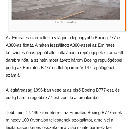
Fotók: Emirates
Az Emirates üzemelteti a világon a legnagyobb Boeing 777 és
A380-as flottát. A héten leszállított A380-assal az Emirates
kétszintes óriásgépből álló flottájában a repülőgépek száma 66
darabra nőtt, a szintén most átvett három Boeing repülőgéppel
pedig az Emirates B777-es flottája immár 147 repülőgépet
számlál.
A légitársaság 1996-ban vette át az első Boeing B777-est, és
eddig három régebbi 777-est vont ki a forgalomból.
Több mint 17.446 kilométerrel, az Emirates Boeing B777-esek
mintegy 100 útvonalon teljesítenek szolgálatot, amellyel a
légitársaság képes összekötni a világ szinte bármely két