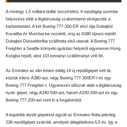
A mintegy 1,5 milliárd dollár összértékű, 4 repülőgép üzembe
helyezése előtt a légitársaság szakemberei elvégezték a
karbantartást. A két Boeing 777-300-ER első útja Dubajból
Kuvaitba és Mumbai-ba vezetett, míg az A380 típusú repülő
Dubajból Düsseldorfba szállította első utasait. A Boeing 777
Freighter a Seattle környéki gyártási helyéről egyenesen Hong
Kongba repült, ahol 103 tonnányi szállítmányt vett fel.
Az Emirates az idei évben eddig 14 új repülőgépet vett át,
köztük kilenc A380-ast, négy Boeing 777-300ER-t és egy
Boeing 777 Freighter-t. Ugyanezen időszak alatt a légitársaság
nyolc gépet, négy A340-500-ast, három A330-200-ast és egy
Boeing 777-200-ast vont ki a forgalomból.
A legutóbb átvett gépekkel együtt az Emirates-flotta jelenleg
238 repülőgépet számlál, amelyek átlagéletkora 6,5 év, így a