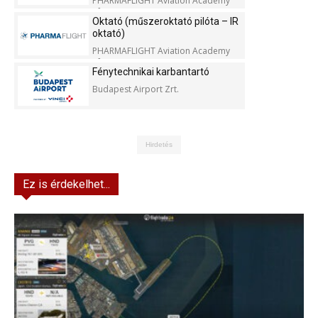
PHARMAFLIGHT Aviation Academy
Kft.
Oktató (műszeroktató pilóta – IR
oktató)
PHARMAFLIGHT Aviation Academy
Kft.
Fénytechnikai karbantartó
Budapest Airport Zrt.
Hirdetés
Ez is érdekelhet...