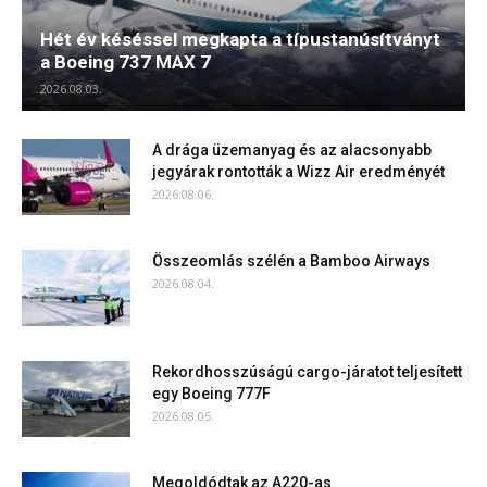
Hét év késéssel megkapta a típustanúsítványt
a Boeing 737 MAX 7
2026.08.03.
A drága üzemanyag és az alacsonyabb
jegyárak rontották a Wizz Air eredményét
2026.08.06.
Összeomlás szélén a Bamboo Airways
2026.08.04.
Rekordhosszúságú cargo-járatot teljesített
egy Boeing 777F
2026.08.05.
Megoldódtak az A220-as