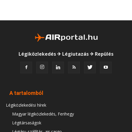
Légiközlekedés ✈ Légiutazás ✈ Repülés
A tartalomból
Légiközlekedési hírek
Magyar légiközlekedés, Ferihegy
Légitársaságok
Légiáru-szállítás, air cargo