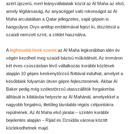
azért újszerű, mert leányvállalataik közül az Al Maha az első,
amely légitársaság. Az anyacéggel való rokonságot az Al
Maha arculatában a Qatar jellegzetes, saját gépein is
hangsúlyos Oryx-antilop emblémával fejezi ki, díszítésül a
szaúdi nemzeti színt, a zöldet használva.
A
legfrissebb hírek szerint
az Al Maha legkorábban idén év
végén kezdheti meg szaúdi bázisú működését. Az immáron
két éves csúszásban lévő vállalkozás korábbi közlések
alapján 10 gépes keskenytörzsű flottával indulhat, amelyet a
későbbiek folyamán ötven gépre fejlesztenének. Akbar Al
Baker pedig még szélestörzsű utasszállítók forgalomba
állítását is kilátásba helyezte az Al Mahánál, amelyekkel a
nagyobb forgalmú, illetőleg távolabbi régiós célpontokra
repülnének. Az Al Maha első járatai – szintén korábbi
bejelentés alapján – Rijád és Dzsidda városai között
közlekedhetnek majd.