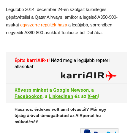
Legutóbb 2014. december 24-én szolgált különleges
gépátvétellel a Qatar Airways, amikor a legelső A350-900-
asukat
egyszerre repülték haza
a legújabb, sorrendben
negyedik A380-800-asukkal Toulouse-ból Dohába.
Építs karriAIR-t!
Nézd meg a legújabb reptéri
állásokat:
Kövess minket a
Google Newson
, a
Facebookon
, a
LinkedInen
és az
X-en
!
Hasznos, érdekes volt amit olvastál? Már egy
újság árával támogathatod az AIRportal.hu
működését!