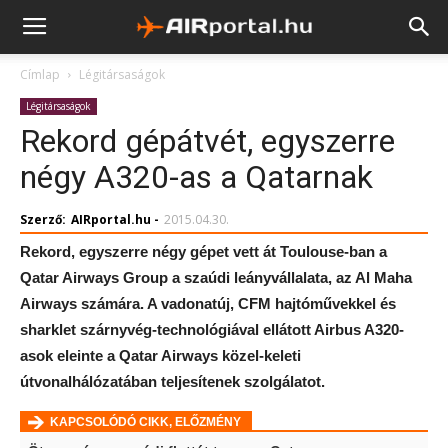
Címlap
Légitársaságok
Légitársaságok
Rekord gépátvét, egyszerre
négy A320-as a Qatarnak
Szerző:
AIRportal.hu
-
2015.04.30.
Rekord, egyszerre négy gépet vett át Toulouse-ban a
Qatar Airways Group a szaúdi leányvállalata, az Al Maha
Airways számára. A vadonatúj, CFM hajtóművekkel és
sharklet szárnyvég-technológiával ellátott Airbus A320-
asok eleinte a Qatar Airways közel-keleti
útvonalhálózatában teljesítenek szolgálatot.
KAPCSOLÓDÓ CIKK, ELŐZMÉNY