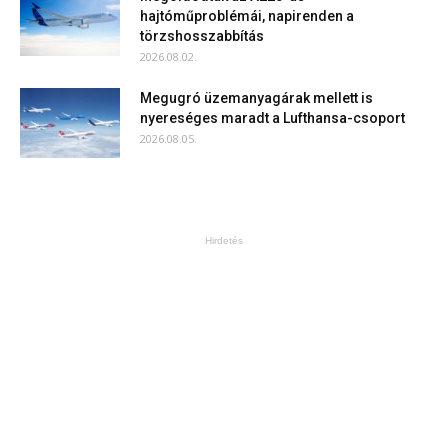
hajtóműproblémái, napirenden a
törzshosszabbítás
2026.08.02.
Megugró üzemanyagárak mellett is
nyereséges maradt a Lufthansa-csoport
2026.08.05.
Hirdetés