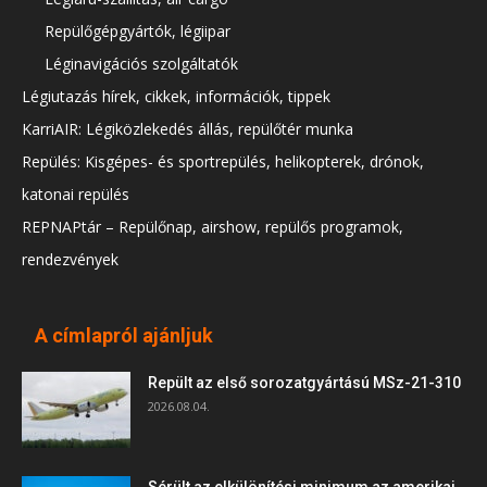
Repülőgépgyártók, légiipar
Léginavigációs szolgáltatók
Légiutazás hírek, cikkek, információk, tippek
KarriAIR: Légiközlekedés állás, repülőtér munka
Repülés: Kisgépes- és sportrepülés, helikopterek, drónok,
katonai repülés
REPNAPtár – Repülőnap, airshow, repülős programok,
rendezvények
A címlapról ajánljuk
Repült az első sorozatgyártású MSz-21-310
2026.08.04.
Sérült az elkülönítési minimum az amerikai