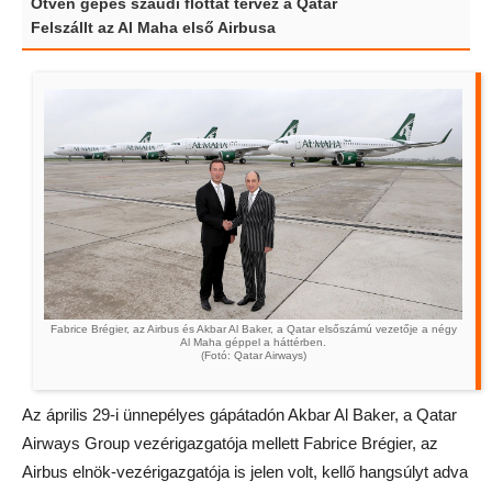
Ötven gépes szaúdi flottát tervez a Qatar
Felszállt az Al Maha első Airbusa
Fabrice Brégier, az Airbus és Akbar Al Baker, a Qatar elsőszámú vezetője a négy
Al Maha géppel a háttérben.
(Fotó: Qatar Airways)
Az április 29-i ünnepélyes gápátadón Akbar Al Baker, a Qatar
Airways Group vezérigazgatója mellett Fabrice Brégier, az
Airbus elnök-vezérigazgatója is jelen volt, kellő hangsúlyt adva