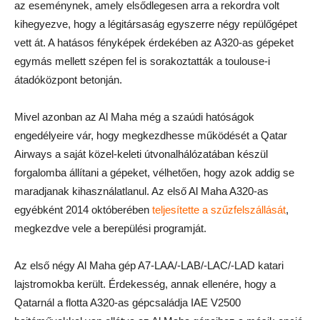
az eseménynek, amely elsődlegesen arra a rekordra volt
kihegyezve, hogy a légitársaság egyszerre négy repülőgépet
vett át. A hatásos fényképek érdekében az A320-as gépeket
egymás mellett szépen fel is sorakoztatták a toulouse-i
átadóközpont betonján.
Mivel azonban az Al Maha még a szaúdi hatóságok
engedélyeire vár, hogy megkezdhesse működését a Qatar
Airways a saját közel-keleti útvonalhálózatában készül
forgalomba állítani a gépeket, vélhetően, hogy azok addig se
maradjanak kihasználatlanul. Az első Al Maha A320-as
egyébként 2014 októberében
teljesítette a szűzfelszállását
,
megkezdve vele a berepülési programját.
Az első négy Al Maha gép A7-LAA/-LAB/-LAC/-LAD katari
lajstromokba került. Érdekesség, annak ellenére, hogy a
Qatarnál a flotta A320-as gépcsaládja IAE V2500