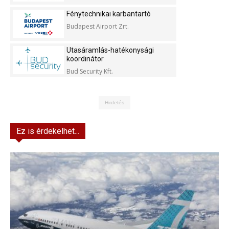
Fénytechnikai karbantartó
Budapest Airport Zrt.
Utasáramlás-hatékonysági
koordinátor
Bud Security Kft.
Hirdetés
Ez is érdekelhet...