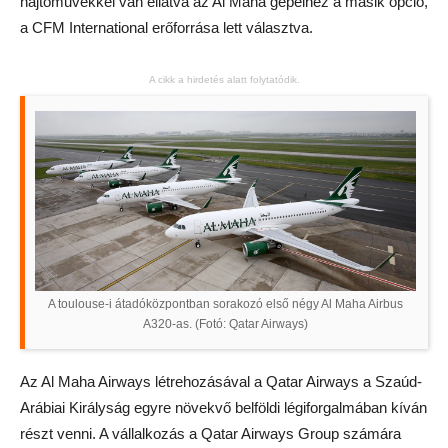
hajtóművekkel van ellátva az Al Maha gépeihez a másik opció,
a CFM International erőforrása lett választva.
A cikk a hirdetés alatt folytatódik.
A toulouse-i átadóközpontban sorakozó első négy Al Maha Airbus
A320-as. (Fotó: Qatar Airways)
Az Al Maha Airways létrehozásával a Qatar Airways a Szaúd-
Arábiai Királyság egyre növekvő belföldi légiforgalmában kíván
részt venni. A vállalkozás a Qatar Airways Group számára