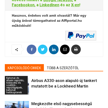
Facebookon
, a
LinkedInen
és az
X-en
!
Hasznos, érdekes volt amit olvastál? Már egy
újság árával támogathatod az AIRportal.hu
működését!
KAPCSOLÓDÓ CIKKEK
TÖBB A SZERZŐTŐL
Katonai és
Airbus A330-ason alapuló új tankert
állami repülés,
többcélú és
szállító-
mutatott be a Lockheed Martin
repülőgépek,
katonai
helikopterek
Megkezdte első nagysebességű