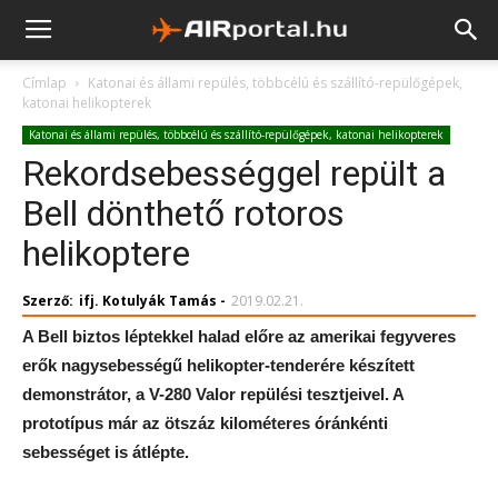
Címlap
Katonai és állami repülés, többcélú és szállító-repülőgépek,
katonai helikopterek
Katonai és állami repülés, többcélú és szállító-repülőgépek, katonai helikopterek
Rekordsebességgel repült a
Bell dönthető rotoros
helikoptere
Szerző:
ifj. Kotulyák Tamás
-
2019.02.21.
A Bell biztos léptekkel halad előre az amerikai fegyveres
erők nagysebességű helikopter-tenderére készített
demonstrátor, a V-280 Valor repülési tesztjeivel. A
prototípus már az ötszáz kilométeres óránkénti
sebességet is átlépte.