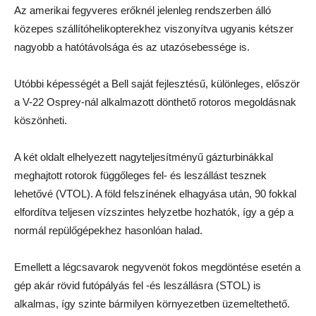
Az amerikai fegyveres erőknél jelenleg rendszerben álló
közepes szállítóhelikopterekhez viszonyítva ugyanis kétszer
nagyobb a hatótávolsága és az utazósebessége is.
Utóbbi képességét a Bell saját fejlesztésű, különleges, először
a V-22 Osprey-nál alkalmazott dönthető rotoros megoldásnak
köszönheti.
A két oldalt elhelyezett nagyteljesítményű gázturbinákkal
meghajtott rotorok függőleges fel- és leszállást tesznek
lehetővé (VTOL). A föld felszínének elhagyása után, 90 fokkal
elfordítva teljesen vízszintes helyzetbe hozhatók, így a gép a
normál repülőgépekhez hasonlóan halad.
Emellett a légcsavarok negyvenöt fokos megdöntése esetén a
gép akár rövid futópályás fel -és leszállásra (STOL) is
alkalmas, így szinte bármilyen környezetben üzemeltethető.