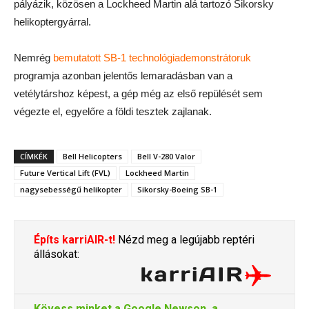
pályázik, közösen a Lockheed Martin alá tartozó Sikorsky
helikoptergyárral.
Nemrég
bemutatott SB-1 technológiademonstrátoruk
programja azonban jelentős lemaradásban van a
vetélytárshoz képest, a gép még az első repülését sem
végezte el, egyelőre a földi tesztek zajlanak.
CÍMKÉK
Bell Helicopters
Bell V-280 Valor
Future Vertical Lift (FVL)
Lockheed Martin
nagysebességű helikopter
Sikorsky-Boeing SB-1
Építs karriAIR-t!
Nézd meg a legújabb reptéri
állásokat:
Kövess minket a
Google Newson
, a