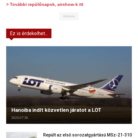
> További repülőnapok, airshow-k itt
Hirdetés
Ez is érdekelhet...
Hanoiba indít közvetlen járatot a LOT
2026.07.30.
Repült az első sorozatgyártású MSz-21-310