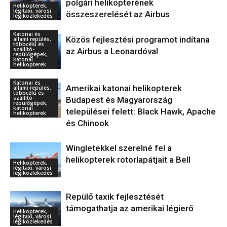
polgári helikopterének
Helikopterek,
légitaxi, városi
összeszerelését az Airbus
légiközlekedés
Katonai és
Közös fejlesztési programot indítana
állami repülés,
többcélú és
szállító-
az Airbus a Leonardóval
repülőgépek,
katonai
helikopterek
Katonai és
Amerikai katonai helikopterek
állami repülés,
többcélú és
szállító-
Budapest és Magyarország
repülőgépek,
katonai
települései felett: Black Hawk, Apache
helikopterek
és Chinook
Wingletekkel szerelné fel a
helikopterek rotorlapátjait a Bell
Helikopterek,
légitaxi, városi
légiközlekedés
Repülő taxik fejlesztését
támogathatja az amerikai légierő
Helikopterek,
légitaxi, városi
légiközlekedés