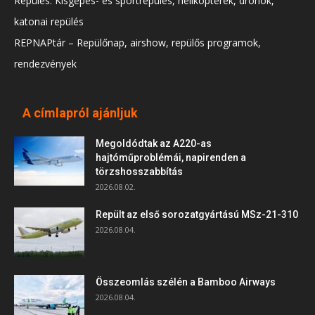
Repülés: Kisgépes- és sportrepülés, helikopterek, drónok,
katonai repülés
REPNAPtár – Repülőnap, airshow, repülős programok,
rendezvények
A címlapról ajánljuk
Megoldódtak az A220-as
hajtóműproblémái, napirenden a
törzshosszabbítás
2026.08.02.
Repült az első sorozatgyártású MSz-21-310
2026.08.04.
Összeomlás szélén a Bamboo Airways
2026.08.04.