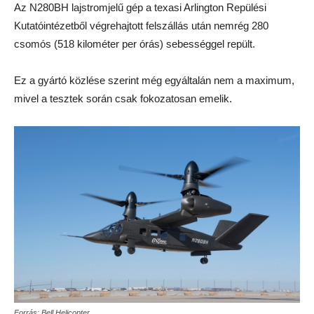
Az N280BH lajstromjelű gép a texasi Arlington Repülési
Kutatóintézetből végrehajtott felszállás után nemrég 280
csomós (518 kilométer per órás) sebességgel repült.
Ez a gyártó közlése szerint még egyáltalán nem a maximum,
mivel a tesztek során csak fokozatosan emelik.
Forrás: Bell Helicopter