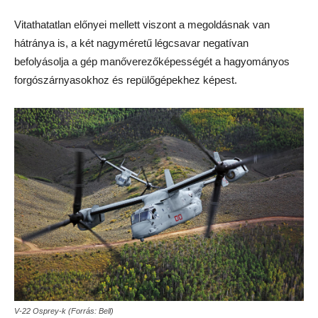
Vitathatatlan előnyei mellett viszont a megoldásnak van
hátránya is, a két nagyméretű légcsavar negatívan
befolyásolja a gép manőverezőképességét a hagyományos
forgószárnyasokhoz és repülőgépekhez képest.
V-22 Osprey-k (Forrás: Bell)