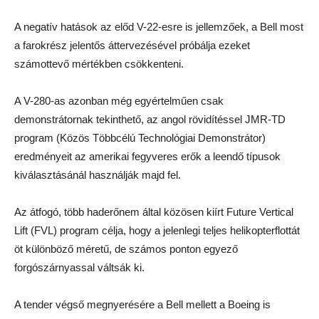
A negatív hatások az előd V-22-esre is jellemzőek, a Bell most
a farokrész jelentős áttervezésével próbálja ezeket
számottevő mértékben csökkenteni.
A V-280-as azonban még egyértelműen csak
demonstrátornak tekinthető, az angol rövidítéssel JMR-TD
program (Közös Többcélú Technológiai Demonstrátor)
eredményeit az amerikai fegyveres erők a leendő típusok
kiválasztásánál használják majd fel.
Az átfogó, több haderőnem által közösen kiírt Future Vertical
Lift (FVL) program célja, hogy a jelenlegi teljes helikopterflottát
öt különböző méretű, de számos ponton egyező
forgószárnyassal váltsák ki.
A tender végső megnyerésére a Bell mellett a Boeing is