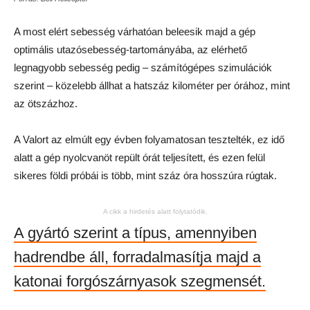
A most elért sebesség várhatóan beleesik majd a gép
optimális utazósebesség-tartományába, az elérhető
legnagyobb sebesség pedig – számítógépes szimulációk
szerint – közelebb állhat a hatszáz kilométer per órához, mint
az ötszázhoz.
A Valort az elmúlt egy évben folyamatosan tesztelték, ez idő
alatt a gép nyolcvanöt repült órát teljesített, és ezen felül
sikeres földi próbái is több, mint száz óra hosszúra rúgtak.
A cikk a hirdetés alatt folytatódik.
A gyártó szerint a típus, amennyiben
hadrendbe áll, forradalmasítja majd a
katonai forgószárnyasok szegmensét.