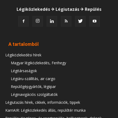
Légiközlekedés ✈ Légiutazás ✈ Repülés
A tartalomból
Légiközlekedési hírek
Magyar légiközlekedés, Ferihegy
Légitársaságok
Légiáru-szállítás, air cargo
Repülőgépgyártók, légiipar
Léginavigációs szolgáltatók
Légiutazás hírek, cikkek, információk, tippek
KarriAIR: Légiközlekedés állás, repülőtér munka