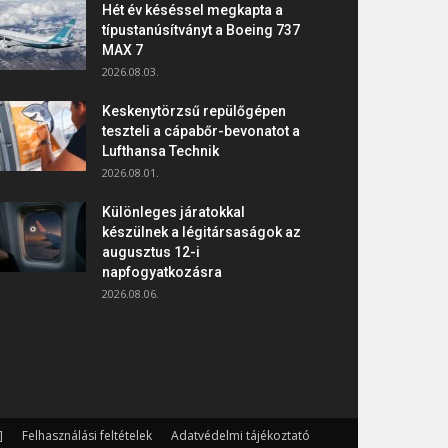
Hét év késéssel megkapta a
típustanúsítványt a Boeing 737
MAX 7
2026.08.03.
Keskenytörzsű repülőgépen
teszteli a cápabőr-bevonatot a
Lufthansa Technik
2026.08.01.
Különleges járatokkal
készülnek a légitársaságok az
augusztus 12-i
napfogyatkozásra
2026.08.06.
]
Felhasználási feltételek
Adatvédelmi tájékoztató