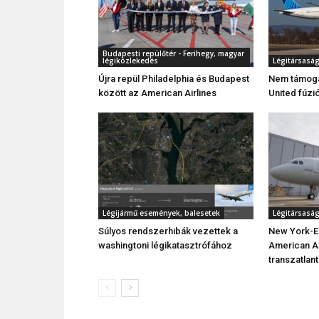
Budapesti repülőtér - Ferihegy, magyar
légiközlekedés
Légitársasá
Újra repül Philadelphia és Budapest
Nem támoga
között az American Airlines
United fúzi
Légijármű események, balesetek
Légitársasá
Súlyos rendszerhibák vezettek a
New York-E
washingtoni légikatasztrófához
American A
transzatlant