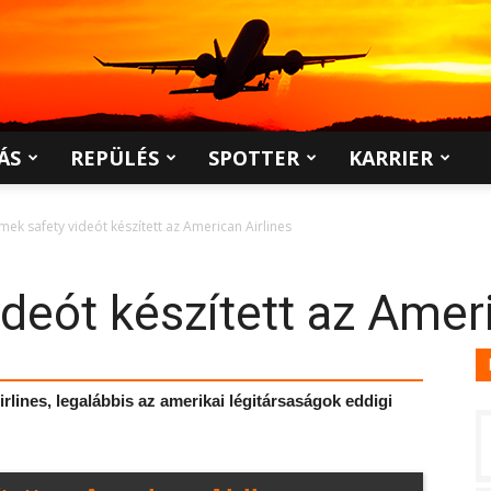
ÁS
REPÜLÉS
SPOTTER
KARRIER
mek safety videót készített az American Airlines
deót készített az Ameri
irlines, legalábbis az amerikai légitársaságok eddigi