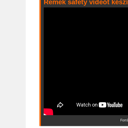
Remek safety videót készí
Forrá