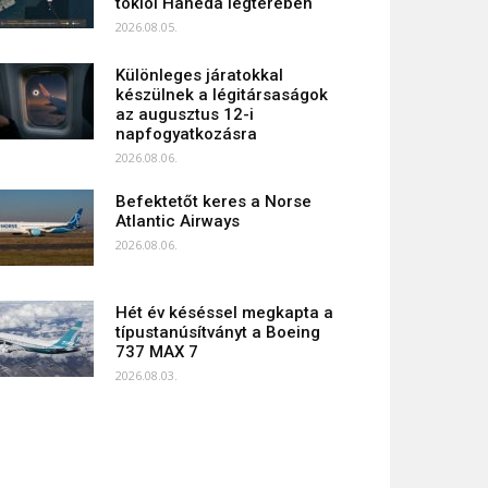
tokiói Haneda légterében
2026.08.05.
Különleges járatokkal
készülnek a légitársaságok
az augusztus 12-i
napfogyatkozásra
2026.08.06.
Befektetőt keres a Norse
Atlantic Airways
2026.08.06.
Hét év késéssel megkapta a
típustanúsítványt a Boeing
737 MAX 7
2026.08.03.