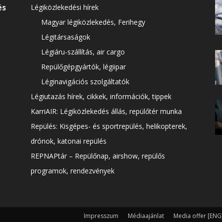
és
Légiközlekedési hírek
Magyar légiközlekedés, Ferihegy
Légitársaságok
Légiáru-szállítás, air cargo
Repülőgépgyártók, légiipar
Léginavigációs szolgáltatók
Légiutazás hírek, cikkek, információk, tippek
KarriAIR: Légiközlekedés állás, repülőtér munka
Repülés: Kisgépes- és sportrepülés, helikopterek,
drónok, katonai repülés
REPNAPtár – Repülőnap, airshow, repülős
programok, rendezvények
Impresszum
Médiaajánlat
Media offer [ENG