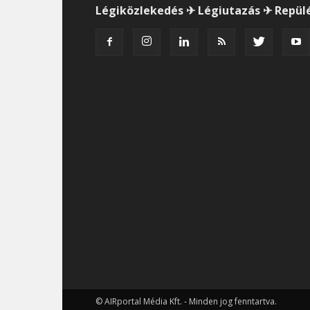
Légiközlekedés ✈ Légiutazás ✈ Repül
© AIRportal Média Kft. - Minden jog fenntartva.