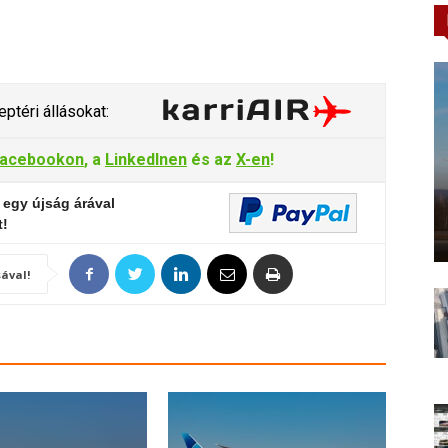
ptéri állásokat:
acebookon
, a
LinkedInen
és az
X-en
!
 egy újság árával
t!
ával!