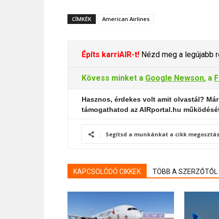
CÍMKÉK
American Airlines
Építs karriAIR-t!
Nézd meg a legújabb re
Kövess minket a
Google Newson
, a
F
Hasznos, érdekes volt amit olvastál? Már
támogathatod az AIRportal.hu működésé
Segítsd a munkánkat a cikk megosztás
KAPCSOLÓDÓ CIKKEK
TÖBB A SZERZŐTŐL