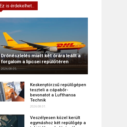
Ez is érdekelhet...
Drónészlelés miatt két órára leállt a
forgalom a lipcsei repülőtéren
2026.08.05.
Keskenytörzsű repülőgépen
teszteli a cápabőr-
bevonatot a Lufthansa
Technik
2026.08.01.
Veszélyesen közel került
egymáshoz két repülőgép a