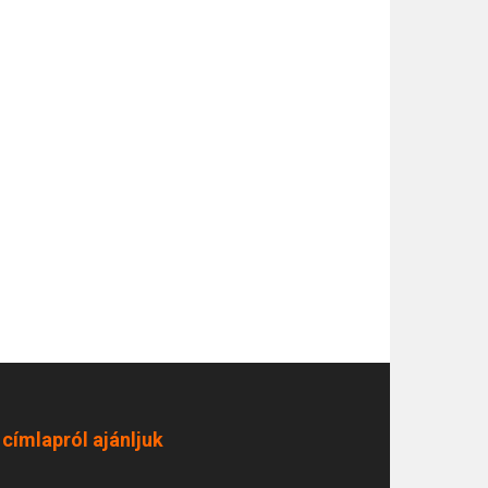
 címlapról ajánljuk