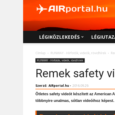
AIRportal.hu
LÉGIKÖZLEKEDÉS
LÉGIUTAZ
Címlap
RUNWAY - Hírfotók, videók, rövidhírek
Re
RUNWAY - Hírfotók, videók, rövidhírek
Remek safety vi
Szerző:
AIRportal.hu
-
2016.09.29.
Ötletes safety videót készített az American A
többnyire unalmas, sótlan videóihoz képest.