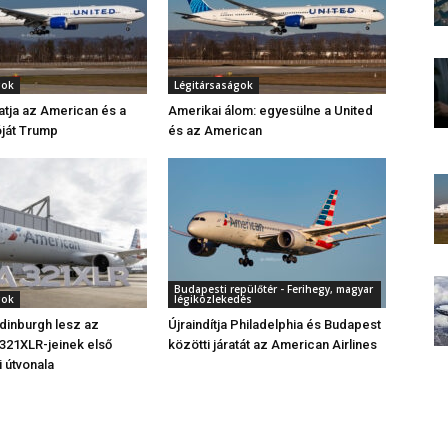
gok
Légitársaságok
tja az American és a
Amerikai álom: egyesülne a United
óját Trump
és az American
Budapesti repülőtér - Ferihegy, magyar
gok
légiközlekedés
dinburgh lesz az
Újraindítja Philadelphia és Budapest
321XLR-jeinek első
közötti járatát az American Airlines
i útvonala