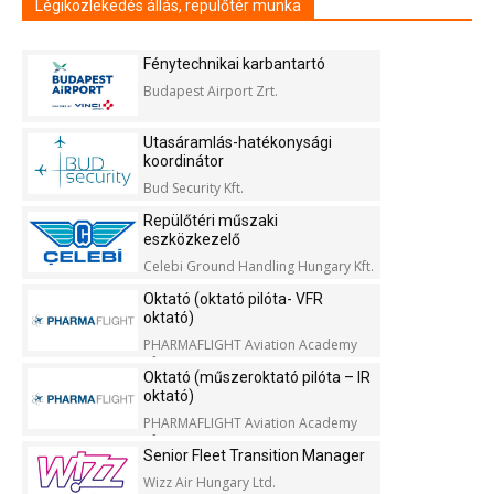
Légiközlekedés állás, repülőtér munka
Fénytechnikai karbantartó
Budapest Airport Zrt.
Utasáramlás-hatékonysági
koordinátor
Bud Security Kft.
Repülőtéri műszaki
eszközkezelő
Celebi Ground Handling Hungary Kft.
Oktató (oktató pilóta- VFR
oktató)
PHARMAFLIGHT Aviation Academy
Kft.
Oktató (műszeroktató pilóta – IR
oktató)
PHARMAFLIGHT Aviation Academy
Kft.
Senior Fleet Transition Manager
Wizz Air Hungary Ltd.