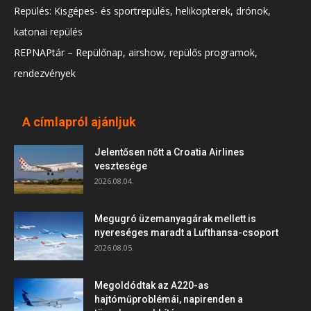
Repülés: Kisgépes- és sportrepülés, helikopterek, drónok,
katonai repülés
REPNAPtár – Repülőnap, airshow, repülős programok,
rendezvények
A címlapról ajánljuk
Jelentősen nőtt a Croatia Airlines
vesztesége
2026.08.04.
Megugró üzemanyagárak mellett is
nyereséges maradt a Lufthansa-csoport
2026.08.05.
Megoldódtak az A220-as
hajtóműproblémái, napirenden a