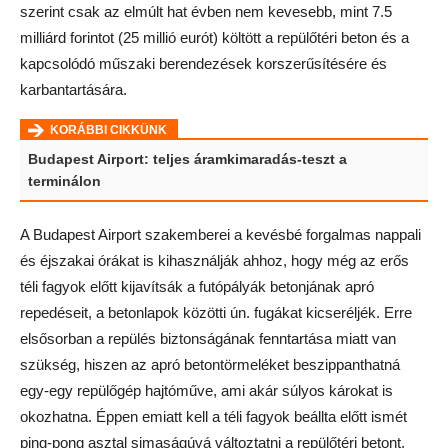
szerint csak az elmúlt hat évben nem kevesebb, mint 7.5
milliárd forintot (25 millió eurót) költött a repülőtéri beton és a
kapcsolódó műszaki berendezések korszerűsítésére és
karbantartására.
KORÁBBI CIKKÜNK
Budapest Airport: teljes áramkimaradás-teszt a
terminálon
A Budapest Airport szakemberei a kevésbé forgalmas nappali
és éjszakai órákat is kihasználják ahhoz, hogy még az erős
téli fagyok előtt kijavítsák a futópályák betonjának apró
repedéseit, a betonlapok közötti ún. fugákat kicseréljék. Erre
elsősorban a repülés biztonságának fenntartása miatt van
szükség, hiszen az apró betontörmeléket beszippanthatná
egy-egy repülőgép hajtóműve, ami akár súlyos károkat is
okozhatna. Éppen emiatt kell a téli fagyok beállta előtt ismét
ping-pong asztal simaságúvá változtatni a repülőtéri betont.