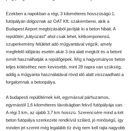
Ezekben a napokban a régi, 3 kilométeres hosszúságú 1.
futópályán dolgoznak az OAT Kft. szakemberei, akik a
Budapest Airport megbízásából javítják ki a beton hibáit. A
repülőtéri „kátyúzást” ahol csak lehet, kétkomponensű,
szuperkemény felületet adó műgyantával végzik, amely
megfelelő időjárás esetén akár 3 óra alatt megköt és a betont
ismét használhatják a repülőgépek. Míg a hagyományos beton
teljes kötéséhez nem kevesebb, mint 28 napra van szükség,
addig a műgyanta használatával rövid idő alatt visszaadható a
forgalomnak a betonpálya.
A budapesti repülőtérnek két, egymással párhuzamos,
egymástól 1,6 kilométeres távolságban fekvő futópályája van.
A régi 3 km, az újabb 3,7 km hosszú. Szerencsére mind a két
beton futópálya szerkezete rendkívül szilárd, jó minőségű, így
minden jel szerint még legalább tíz évig nem kell rajta nagyobb