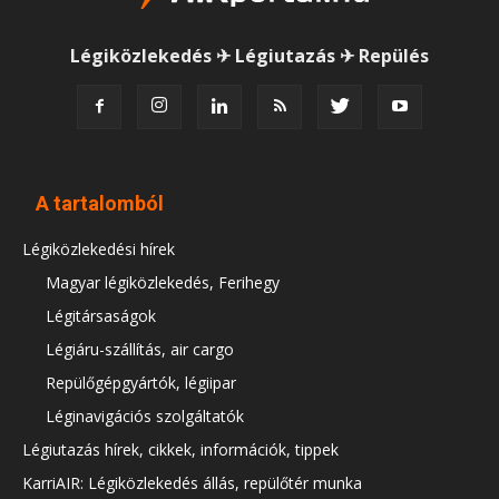
Légiközlekedés ✈ Légiutazás ✈ Repülés
A tartalomból
Légiközlekedési hírek
Magyar légiközlekedés, Ferihegy
Légitársaságok
Légiáru-szállítás, air cargo
Repülőgépgyártók, légiipar
Léginavigációs szolgáltatók
Légiutazás hírek, cikkek, információk, tippek
KarriAIR: Légiközlekedés állás, repülőtér munka