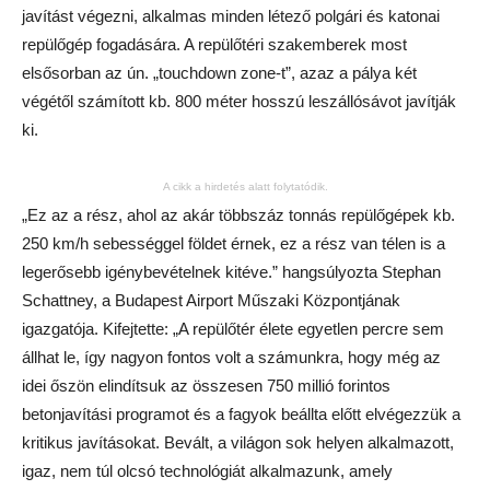
javítást végezni, alkalmas minden létező polgári és katonai
repülőgép fogadására. A repülőtéri szakemberek most
elsősorban az ún. „touchdown zone-t”, azaz a pálya két
végétől számított kb. 800 méter hosszú leszállósávot javítják
ki.
A cikk a hirdetés alatt folytatódik.
„Ez az a rész, ahol az akár többszáz tonnás repülőgépek kb.
250 km/h sebességgel földet érnek, ez a rész van télen is a
legerősebb igénybevételnek kitéve.” hangsúlyozta Stephan
Schattney, a Budapest Airport Műszaki Központjának
igazgatója. Kifejtette: „A repülőtér élete egyetlen percre sem
állhat le, így nagyon fontos volt a számunkra, hogy még az
idei őszön elindítsuk az összesen 750 millió forintos
betonjavítási programot és a fagyok beállta előtt elvégezzük a
kritikus javításokat. Bevált, a világon sok helyen alkalmazott,
igaz, nem túl olcsó technológiát alkalmazunk, amely