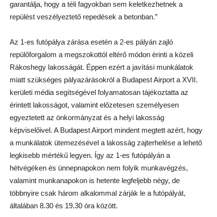
garantálja, hogy a téli fagyokban sem keletkezhetnek a
repülést veszélyeztető repedések a betonban.”
Az 1-es futópálya zárása esetén a 2-es pályán zajló
repülőforgalom a megszokottól eltérő módon érinti a közeli
Rákoshegy lakosságát. Éppen ezért a javítási munkálatok
miatt szükséges pályazárásokról a Budapest Airport a XVII.
kerületi média segítségével folyamatosan tájékoztatta az
érintett lakosságot, valamint előzetesen személyesen
egyeztetett az önkormányzat és a helyi lakosság
képviselőivel. A Budapest Airport mindent megtett azért, hogy
a munkálatok ütemezésével a lakosság zajterhelése a lehető
legkisebb mértékű legyen. Így az 1-es futópályán a
hétvégéken és ünnepnapokon nem folyik munkavégzés,
valamint munkanapokon is hetente legfeljebb négy, de
többnyire csak három alkalommal zárják le a futópályát,
általában 8.30 és 19.30 óra között.