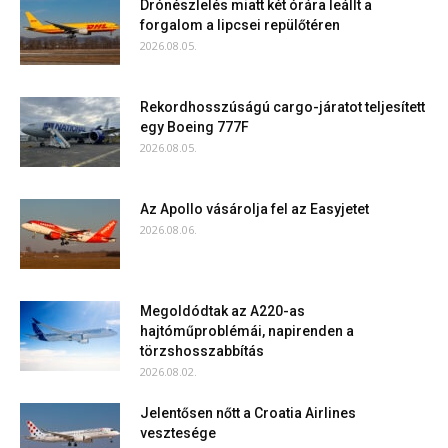
Drónészlelés miatt két órára leállt a
forgalom a lipcsei repülőtéren
2026.08.05.
Rekordhosszúságú cargo-járatot teljesített
egy Boeing 777F
2026.08.05.
Az Apollo vásárolja fel az Easyjetet
2026.08.06.
Megoldódtak az A220-as
hajtóműproblémái, napirenden a
törzshosszabbítás
2026.08.02.
Jelentősen nőtt a Croatia Airlines
vesztesége