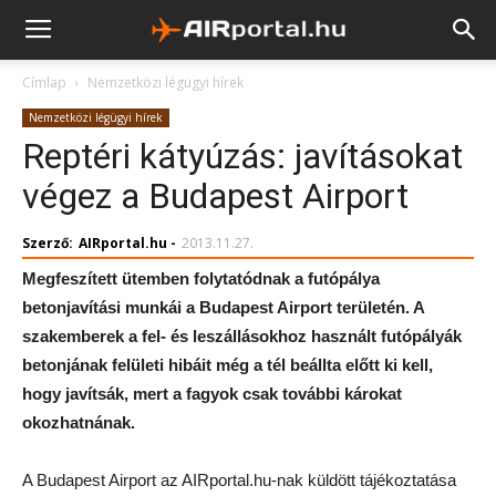
Címlap
Nemzetközi légügyi hírek
Nemzetközi légügyi hírek
Reptéri kátyúzás: javításokat
végez a Budapest Airport
Szerző:
AIRportal.hu
-
2013.11.27.
Megfeszített ütemben folytatódnak a futópálya
betonjavítási munkái a Budapest Airport területén. A
szakemberek a fel- és leszállásokhoz használt futópályák
betonjának felületi hibáit még a tél beállta előtt ki kell,
hogy javítsák, mert a fagyok csak további károkat
okozhatnának.
A Budapest Airport az AIRportal.hu-nak küldött tájékoztatása