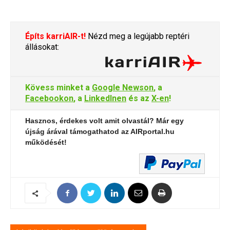
Építs karriAIR-t!
Nézd meg a legújabb reptéri
állásokat:
Kövess minket a
Google Newson
, a
Facebookon
, a
LinkedInen
és az
X-en
!
Hasznos, érdekes volt amit olvastál? Már egy
újság árával támogathatod az AIRportal.hu
működését!