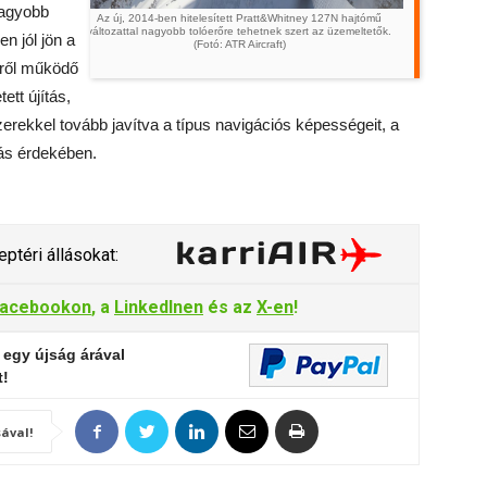
nagyobb
Az új, 2014-ben hitelesített Pratt&Whitney 127N hajtómű
változattal nagyobb tolóerőre tehetnek szert az üzemeltetők.
n jól jön a
(Fotó: ATR Aircraft)
kről működő
ett újítás,
ekkel tovább javítva a típus navigációs képességeit, a
ás érdekében.
ptéri állásokat:
acebookon
, a
LinkedInen
és az
X-en
!
 egy újság árával
t!
ával!