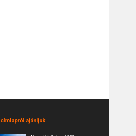
 címlapról ajánljuk