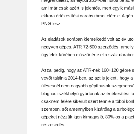
megrendelést, amelyből 2014-ben futott be az e
ami már csak azért is jelentős, mert egyik má
ekkora értékesítési darabszámot elérnie. A gé
PNG lesz.
Az eladások sorában kiemelkedő volt az év u
negyven gépes, ATR 72-600 szerződés, amellyel
ügyfelek körében először érte el a száz darab
Azzal pedig, hogy az ATR-nek 160+120 gépre si
vevőt találnia 2014-ben, az azt is jelenti, hogy a
ülésesnél nem nagyobb géptípusok szegmens
blagnaci székhelyű gyártónak az értékesítési f
csaknem felére sikerült szert tennie a többi ko
szemben, sőt amennyiben kizárólag a turbolég
gépeket nézzük igen kimagasló, 80%-os a piaci
részesedés.