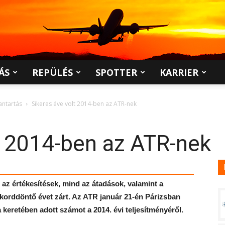
ÁS
REPÜLÉS
SPOTTER
KARRIER
antartás
Sikeres éve volt 2014-ben az ATR-nek
t 2014-ben az ATR-nek
az értékesítések, mind az átadások, valamint a
rekorddöntő évet zárt. Az ATR január 21-én Párizsban
keretében adott számot a 2014. évi teljesítményéről.