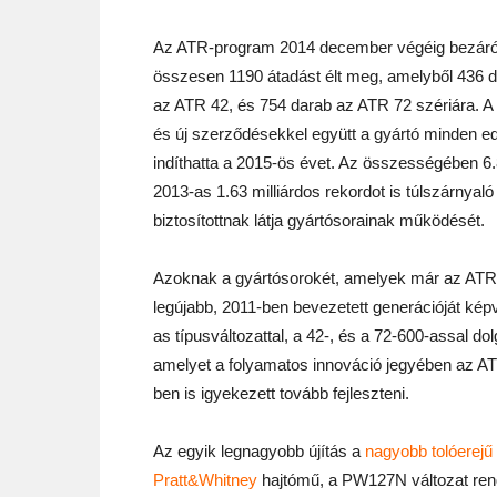
Az ATR-program 2014 december végéig bezáró
összesen 1190 átadást élt meg, amelyből 436 da
az ATR 42, és 754 darab az ATR 72 szériára. 
és új szerződésekkel együtt a gyártó minden ed
indíthatta a 2015-ös évet. Az összességében 6.8
2013-as 1.63 milliárdos rekordot is túlszárnyal
biztosítottnak látja gyártósorainak működését.
Azoknak a gyártósorokét, amelyek már az ATR
legújabb, 2011-ben bevezetett generációját képv
as típusváltozattal, a 42-, és a 72-600-assal do
amelyet a folyamatos innováció jegyében az A
ben is igyekezett tovább fejleszteni.
Az egyik legnagyobb újítás a
nagyobb tolóerejű
Pratt&Whitney
hajtómű, a PW127N változat ren