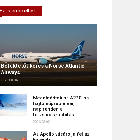
Ez is érdekelhet...
Befektetőt keres a Norse Atlantic
Airways
2026.08.06.
Megoldódtak az A220-as
hajtóműproblémái,
napirenden a
törzshosszabbítás
2026.08.02.
Az Apollo vásárolja fel az
Easyjetet