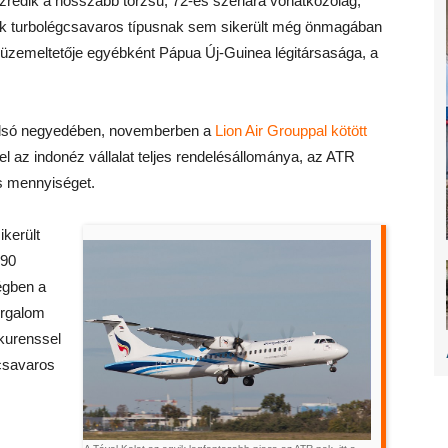
zredik a hosszabb törzsű, 72-es szériára vonatkozólag,
sik turbolégcsavaros típusnak sem sikerült még önmagában
p üzemeltetője egyébként Pápua Új-Guinea légitársasága, a
tolsó negyedében, novemberben a
Lion Air Grouppal kötött
 az indonéz vállalat teljes rendelésállománya, az ATR
os mennyiséget.
került
 90
égben a
orgalom
nkurenssel
csavaros