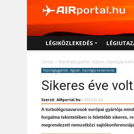
AIRportal.hu
LÉGIKÖZLEKEDÉS
LÉGIUTAZ
Címlap
Repülőgépgyártók, légiipar, repülőgép-karb
Repülőgépgyártók, légiipar, repülőgép-karbantartás
Sikeres éve vol
Szerző:
AIRportal.hu
-
2015.01.22.
A turbolégcsavarosok európai gyártója mind 
forgalma tekintetében is felettébb sikeres, 
megrendezett nemzetközi sajtókonferenciája 