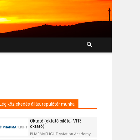
Légiközlekedés állás, repülőtér munka
Oktató (oktató pilóta- VFR
oktató)
PHARMAFLIGHT Aviation Academy
Kft.