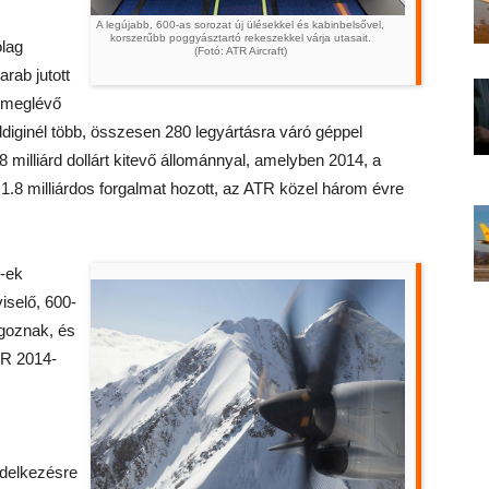
A legújabb, 600-as sorozat új ülésekkel és kabinbelsővel,
korszerűbb poggyásztartó rekeszekkel várja utasait.
lag
(Fotó: ATR Aircraft)
rab jutott
A meglévő
diginél több, összesen 280 legyártásra váró géppel
 milliárd dollárt kitevő állománnyal, amelyben 2014, a
ó 1.8 milliárdos forgalmat hozott, az ATR közel három évre
-ek
iselő, 600-
lgoznak, és
TR 2014-
delkezésre