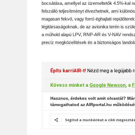
bocsátása, amellyel az üzemeltetők 4.5%-kal 
felszálló teljesítményt élvezhetnek, ami különöse
magasan fekvő, vagy forró éghajlati repülőtere
légitársaságoknak, de az avionika terén is szület
a műhold alapú LPV, RNP-AR és V-NAV rendszer
precíz megközelítések és a biztonságos landol
Építs karriAIR-t!
Nézd meg a legújabb re
Kövess minket a
Google Newson
, a
F
Hasznos, érdekes volt amit olvastál? Már
támogathatod az AIRportal.hu működésé
Segítsd a munkánkat a cikk megosztás