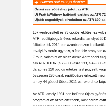
KAPCSOLÓDÓ CIKK, ELŐZMÉNY
Óriási szerződéshez jutott az ATR
Új Pratt&Whitney hajtómű-variáns az ATR 7
Újabb engedélyek birtokában az ATR 600-as 
157 véglegesített és 79 opciós lekötés, ez volt 
ATR repülőgépgyár éves rekordja, amelyet 201
állítottak fel. 2014-ben azonban ezen is sikerült t
tavalyi év során ugyanis, a fele-fele arányban a
Group, valamint az olasz Alenia Aermacchi tul
álló ATR 160 fix (a 72-600-asra 133, a 42-600-a
darab) és 120 opciós értékesítést jegyzett, vag
összesen 280 darab repülőgépre érkezett megr
amely 44 géppel több a 2011-es rekordhoz képe
Az ATR, amely 1981-ben indította útjára gyártás
programját az azóta eltelt több, mint három év