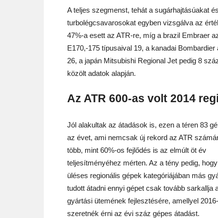
A teljes szegmenst, tehát a sugárhajtásúakat é
turbolégcsavarosokat egyben vizsgálva az érté
47%-a esett az ATR-re, míg a brazil Embraer a
E170,-175 típusaival 19, a kanadai Bombardie
26, a japán Mitsubishi Regional Jet pedig 8 szá
közölt adatok alapján.
Az ATR 600-as volt 2014 reg
Jól alakultak az átadások is, ezen a téren 83 gé
az évet, ami nemcsak új rekord az ATR számá
több, mint 60%-os fejlődés is az elmúlt öt év
teljesítményéhez mérten. Az a tény pedig, hogy
üléses regionális gépek kategóriájában más gy
tudott átadni ennyi gépet csak tovább sarkallja 
gyártási ütemének fejlesztésére, amellyel 2016
szeretnék érni az évi száz gépes átadást.