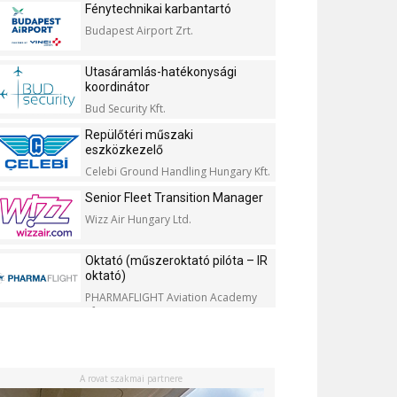
Fénytechnikai karbantartó
Budapest Airport Zrt.
Utasáramlás-hatékonysági
koordinátor
Bud Security Kft.
Repülőtéri műszaki
eszközkezelő
Celebi Ground Handling Hungary Kft.
Senior Fleet Transition Manager
Wizz Air Hungary Ltd.
Oktató (műszeroktató pilóta – IR
oktató)
PHARMAFLIGHT Aviation Academy
Kft.
A rovat szakmai partnere