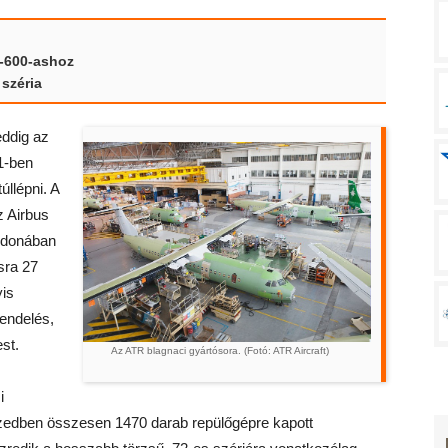
2-600-ashoz
széria
eddig az
1-ben
úllépni. A
z Airbus
ajdonában
sra 27
yis
endelés,
st.
Az ATR blagnaci gyártósora. (Fotó: ATR Aircraft)
i
tizedben összesen 1470 darab repülőgépre kapott