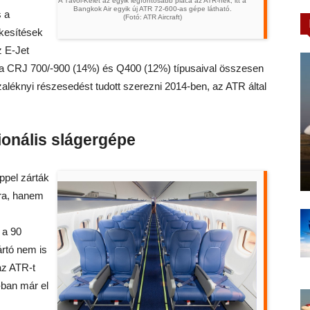
A Távol-Kelet az egyik legfontosabb piaca az ATR-nek, itt a
Bangkok Air egyik új ATR 72-600-as gépe látható.
s a
(Fotó: ATR Aircraft)
kesítések
z E-Jet
r a CRJ 700/-900 (14%) és Q400 (12%) típusaival összesen
zaléknyi részesedést tudott szerezni 2014-ben, az ATR által
ionális slágergépe
ppel zárták
ra, hanem
 a 90
ártó nem is
az ATR-t
-ban már el