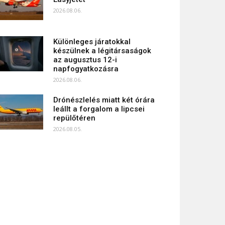
2026.08.06.
Különleges járatokkal
készülnek a légitársaságok
az augusztus 12-i
napfogyatkozásra
2026.08.06.
Drónészlelés miatt két órára
leállt a forgalom a lipcsei
repülőtéren
2026.08.05.