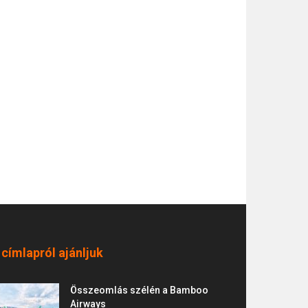
 címlapról ajánljuk
Összeomlás szélén a Bamboo
Airways