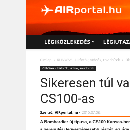
AIRportal.hu
LÉGIKÖZLEKEDÉS
LÉGIUTAZ
Címlap
RUNWAY - Hírfotók, videók, rövidhírek
Si
RUNWAY - Hírfotók, videók, rövidhírek
Sikeresen túl v
CS100-as
Szerző:
AIRportal.hu
-
2015.07.08.
A Bombardier új típusa, a CS100 Kansas-ben
a berepülési legveszélyesebb részét. Az úg