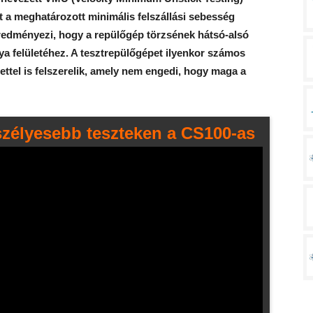
t a meghatározott minimális felszállási sebesség
redményezi, hogy a repülőgép törzsének hátsó-alsó
ya felületéhez. A tesztrepülőgépet ilyenkor számos
ettel is felszerelik, amely nem engedi, hogy maga a
szélyesebb teszteken a CS100-as