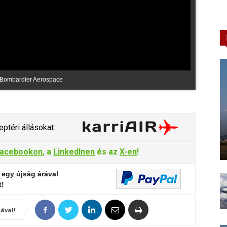
 Bombardier Aerospace
ptéri állásokat:
acebookon
, a
LinkedInen
és az
X-en
!
 egy újság árával
t!
ával!