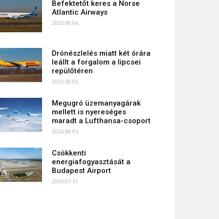
Befektetőt keres a Norse
Atlantic Airways
2026.08.06.
Drónészlelés miatt két órára
leállt a forgalom a lipcsei
repülőtéren
2026.08.05.
Megugró üzemanyagárak
mellett is nyereséges
maradt a Lufthansa-csoport
2026.08.05.
Csökkenti
energiafogyasztását a
Budapest Airport
2026.07.31.