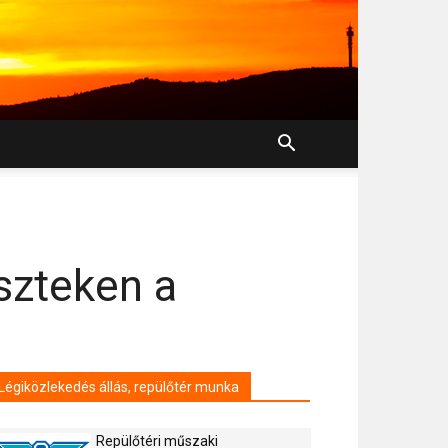
szteken a
Légiközlekedés állás, repülőtér munka
Repülőtéri műszaki