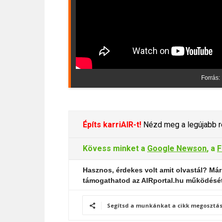
Forrás:
Építs karriAIR-t!
Nézd meg a legújabb re
Kövess minket a
Google Newson
, a
F
Hasznos, érdekes volt amit olvastál? Már
támogathatod az AIRportal.hu működésé
Segítsd a munkánkat a cikk megosztás