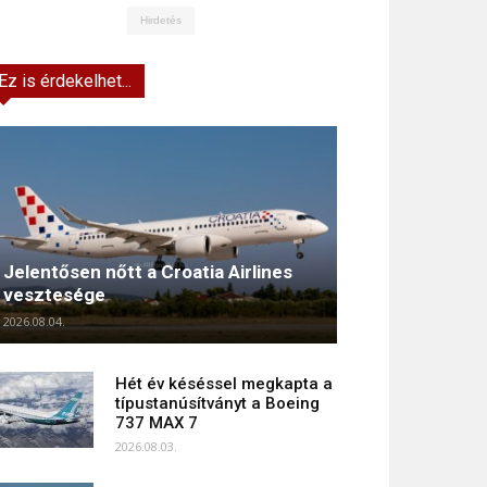
Hirdetés
Ez is érdekelhet...
Jelentősen nőtt a Croatia Airlines
vesztesége
2026.08.04.
Hét év késéssel megkapta a
típustanúsítványt a Boeing
737 MAX 7
2026.08.03.