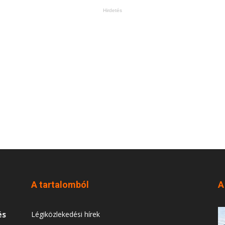
Hirdetés
A tartalomból
A
és
Légiközlekedési hírek