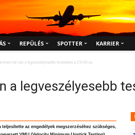
ÁS
REPÜLÉS
SPOTTER
KARRIER
keresen túl van a legveszélyesebb teszteken a CS100-as
an a legveszélyesebb te
 teljesítette az engedélyek megszerzéséhez szükséges,
y nevezett VMU (Velocity Minimum Unstick Testing)