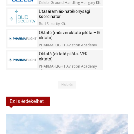
Celebi Ground Handling Hungary Kft.
Utasáramlás-hatékonysági
koordinátor
Bud Security Kft.
Oktató (műszeroktató pilóta – IR
oktató)
PHARMAFLIGHT Aviation Academy
Kft.
Oktató (oktató pilóta- VFR
oktató)
PHARMAFLIGHT Aviation Academy
Kft.
Hirdetés
Ez is érdekelhet...