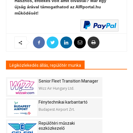
Hasznos, érdekes volt amit olvastál? Már egy
újság árával támogathatod az AIRportal.hu
működését!
Légiközlekedés állás, repülőtér munka
Senior Fleet Transition Manager
Wizz Air Hungary Ltd.
Fénytechnikai karbantartó
Budapest Airport Zrt.
Repülőtéri műszaki
eszközkezelő