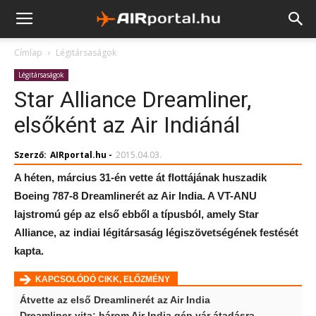
Címlap
Légitársaságok
Légitársaságok
Star Alliance Dreamliner,
elsőként az Air Indiánál
Szerző:
AIRportal.hu
-
2015.04.03.
A héten, március 31-én vette át flottájának huszadik
Boeing 787-8 Dreamlinerét az Air India. A VT-ANU
lajstromú gép az első ebből a típusból, amely Star
Alliance, az indiai légitársaság légiszövetségének festését
kapta.
KAPCSOLÓDÓ CIKK, ELŐZMÉNY
Átvette az első Dreamlinerét az Air India
Dreamliner-vita: három Air India gép vár átadásra