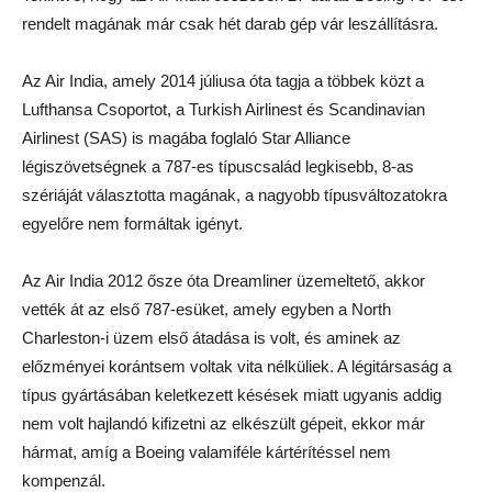
rendelt magának már csak hét darab gép vár leszállításra.
Az Air India, amely 2014 júliusa óta tagja a többek közt a
Lufthansa Csoportot, a Turkish Airlinest és Scandinavian
Airlinest (SAS) is magába foglaló Star Alliance
légiszövetségnek a 787-es típuscsalád legkisebb, 8-as
szériáját választotta magának, a nagyobb típusváltozatokra
egyelőre nem formáltak igényt.
Az Air India 2012 ősze óta Dreamliner üzemeltető, akkor
vették át az első 787-esüket, amely egyben a North
Charleston-i üzem első átadása is volt, és aminek az
előzményei korántsem voltak vita nélküliek. A légitársaság a
típus gyártásában keletkezett késések miatt ugyanis addig
nem volt hajlandó kifizetni az elkészült gépeit, ekkor már
hármat, amíg a Boeing valamiféle kártérítéssel nem
kompenzál.