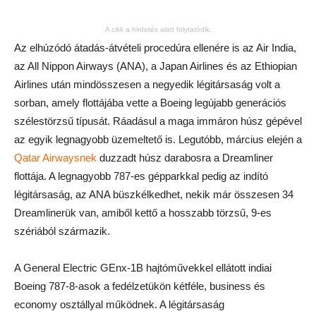
A cikk a hirdetés alatt folytatódik.
Az elhúzódó átadás-átvételi procedúra ellenére is az Air India,
az All Nippon Airways (ANA), a Japan Airlines és az Ethiopian
Airlines után mindösszesen a negyedik légitársaság volt a
sorban, amely flottájába vette a Boeing legújabb generációs
szélestörzsű típusát. Ráadásul a maga immáron húsz gépével
az egyik legnagyobb üzemeltető is. Legutóbb, március elején a
Qatar Airwaysnek
duzzadt húsz darabosra a Dreamliner
flottája. A legnagyobb 787-es gépparkkal pedig az indító
légitársaság, az ANA büszkélkedhet, nekik már összesen 34
Dreamlinerük van, amiből kettő a hosszabb törzsű, 9-es
szériából származik.
A General Electric GEnx-1B hajtóművekkel ellátott indiai
Boeing 787-8-asok a fedélzetükön kétféle, business és
economy osztállyal működnek. A légitársaság