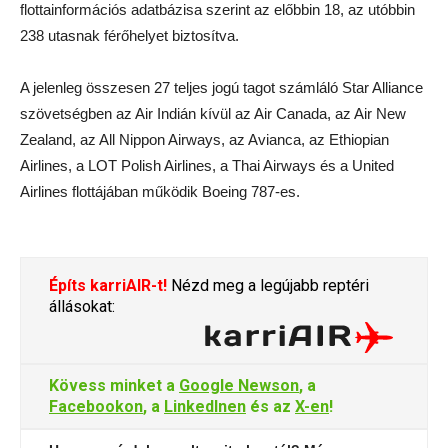
flottainformációs adatbázisa szerint az előbbin 18, az utóbbin
238 utasnak férőhelyet biztosítva.
A jelenleg összesen 27 teljes jogú tagot számláló Star Alliance
szövetségben az Air Indián kívül az Air Canada, az Air New
Zealand, az All Nippon Airways, az Avianca, az Ethiopian
Airlines, a LOT Polish Airlines, a Thai Airways és a United
Airlines flottájában működik Boeing 787-es.
Építs karriAIR-t!
Nézd meg a legújabb reptéri
állásokat:
Kövess minket a
Google Newson
, a
Facebookon
, a
LinkedInen
és az
X-en
!