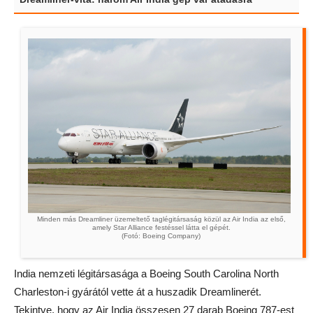
Minden más Dreamliner üzemeltető taglégitársaság közül az Air India az első,
amely Star Alliance festéssel látta el gépét.
(Fotó: Boeing Company)
India nemzeti légitársasága a Boeing South Carolina North
Charleston-i gyárától vette át a huszadik Dreamlinerét.
Tekintve, hogy az Air India összesen 27 darab Boeing 787-est