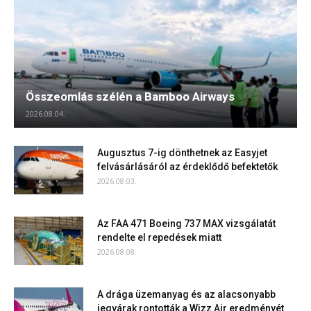
Összeomlás szélén a Bamboo Airways
2026.08.04.
Augusztus 7-ig dönthetnek az Easyjet
felvásárlásáról az érdeklődő befektetők
2026.08.03.
Az FAA 471 Boeing 737 MAX vizsgálatát
rendelte el repedések miatt
2026.08.08.
A drága üzemanyag és az alacsonyabb
jegyárak rontották a Wizz Air eredményét