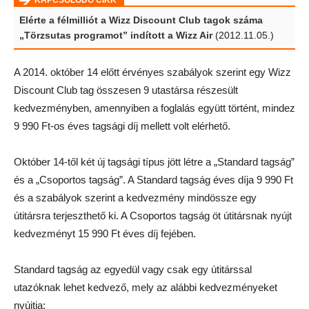
KAPCSOLÓDÓ CIKK
Elérte a félmilliót a Wizz Discount Club tagok száma
„Törzsutas programot” indított a Wizz Air
(2012.11.05.)
A 2014. október 14 előtt érvényes szabályok szerint egy Wizz
Discount Club tag összesen 9 utastársa részesült
kedvezményben, amennyiben a foglalás együtt történt, mindez
9 990 Ft-os éves tagsági díj mellett volt elérhető.
Október 14-től két új tagsági típus jött létre a „Standard tagság”
és a „Csoportos tagság”. A Standard tagság éves díja 9 990 Ft
és a szabályok szerint a kedvezmény mindössze egy
útitársra terjeszthető ki. A Csoportos tagság öt útitársnak nyújt
kedvezményt 15 990 Ft éves díj fejében.
Standard tagság az egyedül vagy csak egy útitárssal
utazóknak lehet kedvező, mely az alábbi kedvezményeket
nyújtja: