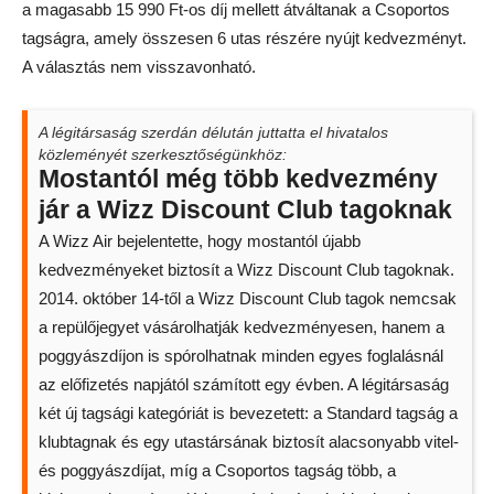
a magasabb 15 990 Ft-os díj mellett átváltanak a Csoportos
tagságra, amely összesen 6 utas részére nyújt kedvezményt.
A választás nem visszavonható.
A légitársaság szerdán délután juttatta el hivatalos
közleményét szerkesztőségünkhöz:
Mostantól még több kedvezmény
jár a Wizz Discount Club tagoknak
A Wizz Air bejelentette, hogy mostantól újabb
kedvezményeket biztosít a Wizz Discount Club tagoknak.
2014. október 14-től a Wizz Discount Club tagok nemcsak
a repülőjegyet vásárolhatják kedvezményesen, hanem a
poggyászdíjon is spórolhatnak minden egyes foglalásnál
az előfizetés napjától számított egy évben. A légitársaság
két új tagsági kategóriát is bevezetett: a Standard tagság a
klubtagnak és egy utastársának biztosít alacsonyabb vitel-
és poggyászdíjat, míg a Csoportos tagság több, a