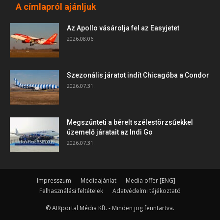
A címlapról ajánljuk
Az Apollo vásárolja fel az Easyjetet
2026.08.06.
Szezonális járatot indít Chicagóba a Condor
2026.07.31.
Megszünteti a bérelt szélestörzsűekkel
üzemelő járatait az Indi Go
2026.07.31.
Impresszum
Médiaajánlat
Media offer [ENG]
Felhasználási feltételek
Adatvédelmi tájékoztató
© AIRportal Média Kft. - Minden jog fenntartva.