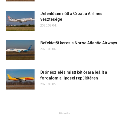
Jelentősen nőtt a Croatia Airlines
vesztesége
2026.08.04.
Befektetőt keres a Norse Atlantic Airways
2026.08.06.
Drónészlelés miatt két órára leállt a
forgalom a lipcsei repülőtéren
2026.08.05.
Hirdetés