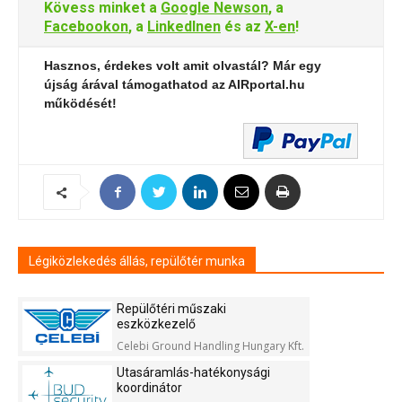
Kövess minket a
Google Newson
, a
Facebookon
, a
LinkedInen
és az
X-en
!
Hasznos, érdekes volt amit olvastál? Már egy
újság árával támogathatod az AIRportal.hu
működését!
Légiközlekedés állás, repülőtér munka
Repülőtéri műszaki
eszközkezelő
Celebi Ground Handling Hungary Kft.
Utasáramlás-hatékonysági
koordinátor