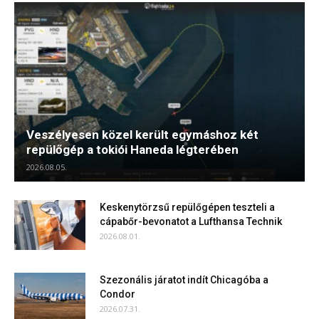
Veszélyesen közel került egymáshoz két
repülőgép a tokiói Haneda légterében
2026.08.05.
Keskenytörzsű repülőgépen teszteli a
cápabőr-bevonatot a Lufthansa Technik
2026.08.01.
Szezonális járatot indít Chicagóba a
Condor
2026.07.31.