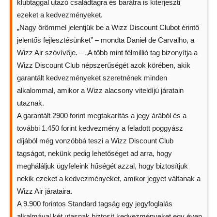
klubtaggal utazó családtagra és barátra is kiterjeszti
ezeket a kedvezményeket.
„Nagy örömmel jelentjük be a Wizz Discount Clubot érintő
jelentős fejlesztésünket” – mondta Daniel de Carvalho, a
Wizz Air szóvívője. – „A több mint félmillió tag bizonyítja a
Wizz Discount Club népszerűségét azok körében, akik
garantált kedvezményeket szeretnének minden
alkalommal, amikor a Wizz alacsony viteldíjú járatain
utaznak.
A garantált 2900 forint megtakarítás a jegy árából és a
további 1.450 forint kedvezmény a feladott poggyász
díjából még vonzóbbá teszi a Wizz Discount Club
tagságot, nekünk pedig lehetőséget ad arra, hogy
megháláljuk ügyfeleink hűségét azzal, hogy biztosítjuk
nekik ezeket a kedvezményeket, amikor jegyet váltanak a
Wizz Air járataira.
A 9.900 forintos Standard tagság egy jegyfoglalás
alkalmával két utasnak biztosít kedvezményeket egy éven