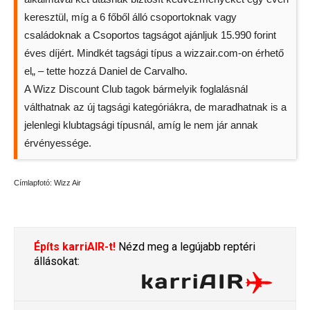
keresztül, míg a 6 főből álló csoportoknak vagy
családoknak a Csoportos tagságot ajánljuk 15.990 forint
éves díjért. Mindkét tagsági típus a wizzair.com-on érhető
el„ – tette hozzá Daniel de Carvalho.
A Wizz Discount Club tagok bármelyik foglalásnál
válthatnak az új tagsági kategóriákra, de maradhatnak is a
jelenlegi klubtagsági típusnál, amíg le nem jár annak
érvényessége.
Címlapfotó: Wizz Air
Építs karriAIR-t!
Nézd meg a legújabb reptéri
állásokat: