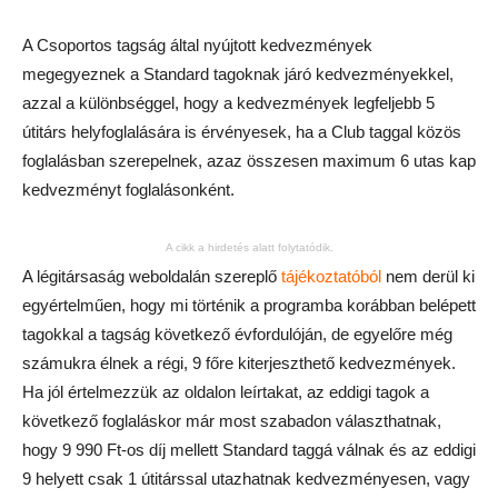
A Csoportos tagság által nyújtott kedvezmények
megegyeznek a Standard tagoknak járó kedvezményekkel,
azzal a különbséggel, hogy a kedvezmények legfeljebb 5
útitárs helyfoglalására is érvényesek, ha a Club taggal közös
foglalásban szerepelnek, azaz összesen maximum 6 utas kap
kedvezményt foglalásonként.
A cikk a hirdetés alatt folytatódik.
A légitársaság weboldalán szereplő
tájékoztatóból
nem derül ki
egyértelműen, hogy mi történik a programba korábban belépett
tagokkal a tagság következő évfordulóján, de egyelőre még
számukra élnek a régi, 9 főre kiterjeszthető kedvezmények.
Ha jól értelmezzük az oldalon leírtakat, az eddigi tagok a
következő foglaláskor már most szabadon választhatnak,
hogy 9 990 Ft-os díj mellett Standard taggá válnak és az eddigi
9 helyett csak 1 útitárssal utazhatnak kedvezményesen, vagy