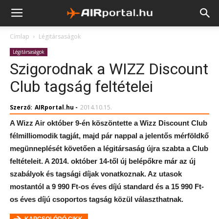
Címlap
Légitársaságok
Légitársaságok
Szigorodnak a WIZZ Discount
Club tagság feltételei
Szerző:
AIRportal.hu
-
2014.10.15.
A Wizz Air október 9-én köszöntette a Wizz Discount Club
félmilliomodik tagját, majd pár nappal a jelentős mérföldkő
megünneplését követően a légitársaság újra szabta a Club
feltételeit. A 2014. október 14-től új belépőkre már az új
szabályok és tagsági díjak vonatkoznak. Az utasok
mostantól a 9 990 Ft-os éves díjú standard és a 15 990 Ft-
os éves díjú csoportos tagság közül választhatnak.