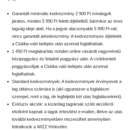
Garantált minimális kedvezmény 2 900 Ft mindegyik
járaton, minden 5 990 Ft feletti díjtételből, bármikor az éves
tagság ideje alatt. Ha a jegyár alacsonyabb 5 990 Ft-nál,
nincs garantált árkedvezmény. A kedvezményes díjtételek
a Clubba való belépés után azonnal foglalhatóak.
1 450 Ft megtakarítás minden online vásárolt nagyméretű
kézipoggyász és feladott poggyász után. A csökkentett
poggyászdíjak a Clubba való belépés után azonnal
foglalhatóak.
Standard kedvezmények: A kedvezmények érvényesek a
tag útitársa számára is (aki ugyanazon a foglaláson
szerepel, mint a tag, de legfeljebb két utas foglalásonként).
Exkluzív akciók: a kizárólag tagoknak szóló akciókról
elsőként kapnak a tagok értesítést e-mailen, illetve az utas
további kedvezményekben részesülhet amennyiben
feliratkozik a WIZZ Hírlevélre.