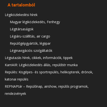
A tartalomból
Légiközlekedési hírek
Magyar légiközlekedés, Ferihegy
Légitársaságok
Légiáru-szállítás, air cargo
Repülőgépgyártók, légiipar
Léginavigációs szolgáltatók
Légiutazás hírek, cikkek, információk, tippek
KarriAIR: Légiközlekedés állás, repülőtér munka
Repülés: Kisgépes- és sportrepülés, helikopterek, drónok,
katonai repülés
REPNAPtár – Repülőnap, airshow, repülős programok,
rendezvények