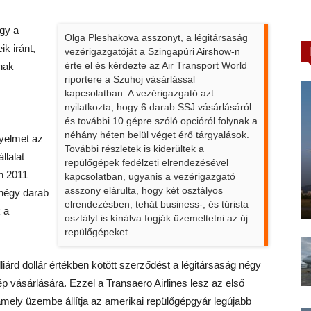
ogy a
Olga Pleshakova asszonyt, a légitársaság
k iránt,
vezérigazgatóját a Szingapúri Airshow-n
érte el és kérdezte az Air Transport World
nak
riportere a Szuhoj vásárlással
kapcsolatban. A vezérigazgató azt
nyilatkozta, hogy 6 darab SSJ vásárlásáról
és további 10 gépre szóló opcióról folynak a
néhány héten belül véget érő tárgyalások.
gyelmet az
További részletek is kiderültek a
llalat
repülőgépek fedélzeti elrendezésével
n 2011
kapcsolatban, ugyanis a vezérigazgató
asszony elárulta, hogy két osztályos
 négy darab
elrendezésben, tehát business-, és túrista
 a
osztályt is kínálva fogják üzemeltetni az új
repülőgépeket.
rd dollár értékben kötött szerződést a légitársaság négy
ép vásárlására. Ezzel a Transaero Airlines lesz az első
amely üzembe állítja az amerikai repülőgépgyár legújabb