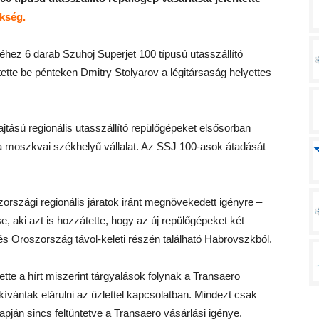
ökség.
éséhez 6 darab Szuhoj Superjet 100 típusú utasszállító
tette be pénteken Dmitry Stolyarov a légitársaság helyettes
ajtású regionális utasszállító repülőgépeket elsősorban
ni a moszkvai székhelyű vállalat. Az SSJ 100-asok átadását
országi regionális járatok iránt megnövekedett igényre –
e, aki azt is hozzátette, hogy az új repülőgépeket két
 és Oroszország távol-keleti részén található Habrovszkból.
ette a hírt miszerint tárgyalások folynak a Transaero
kívántak elárulni az üzlettel kapcsolatban. Mindezt csak
pján sincs feltüntetve a Transaero vásárlási igénye.