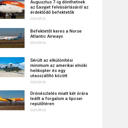
Augusztus 7-ig dönthetnek
az Easyjet felvásárlásáról az
érdeklődő befektetők
2026.08.03.
Befektetőt keres a Norse
Atlantic Airways
2026.08.06.
Sérült az elkülönítési
minimum az amerikai elnöki
helikopter és egy
utasszállító között
2026.08.06.
Drónészlelés miatt két órára
leállt a forgalom a lipcsei
repülőtéren
2026.08.05.