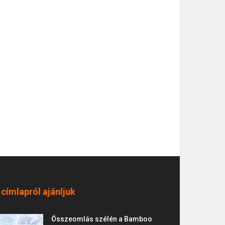
 címlapról ajánljuk
Összeomlás szélén a Bamboo