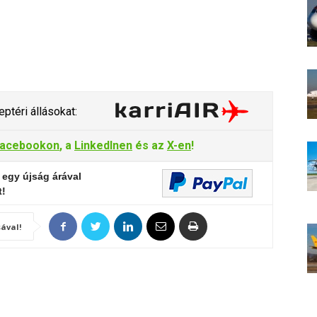
ptéri állásokat:
acebookon
, a
LinkedInen
és az
X-en
!
 egy újság árával
t!
ával!