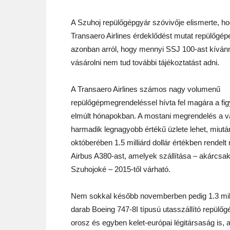
A Szuhoj repülőgépgyár szóvivője elismerte, h
Transaero Airlines érdeklődést mutat repülőgépei
azonban arról, hogy mennyi SSJ 100-ast kíván
vásárolni nem tud további tájékoztatást adni.
A Transaero Airlines számos nagy volumenű
repülőgépmegrendeléssel hívta fel magára a fi
elmúlt hónapokban. A mostani megrendelés a vá
harmadik legnagyobb értékű üzlete lehet, miutá
októberében 1.5 milliárd dollár értékben rendelt
Airbus A380-ast, amelyek szállítása – akárcsak
Szuhojoké – 2015-től várható.
Nem sokkal később novemberben pedig 1.3 milliá
darab Boeing 747-8I típusú utasszállító repülőg
orosz és egyben kelet-európai légitársaság is, 