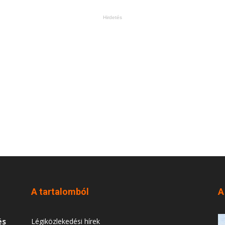
Hirdetés
A tartalomból
A
és
Légiközlekedési hírek