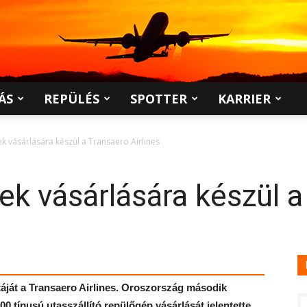
ÁS
REPÜLÉS
SPOTTER
KARRIER
k vásárlására készül a Transaero Airlines
ek vásárlására készül a
ottáját a Transaero Airlines. Oroszország második
0 típusú utasszállító repülőgép vásárlását jelentette