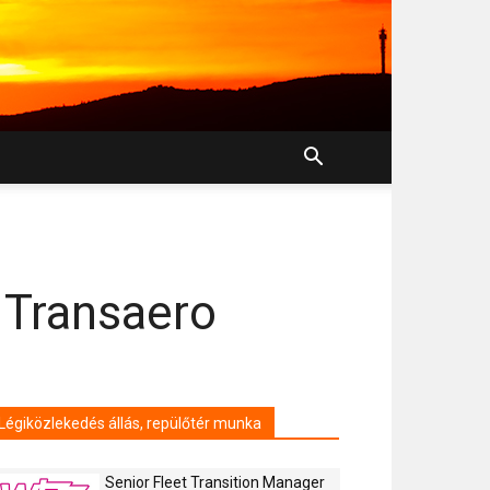
 Transaero
Légiközlekedés állás, repülőtér munka
Senior Fleet Transition Manager