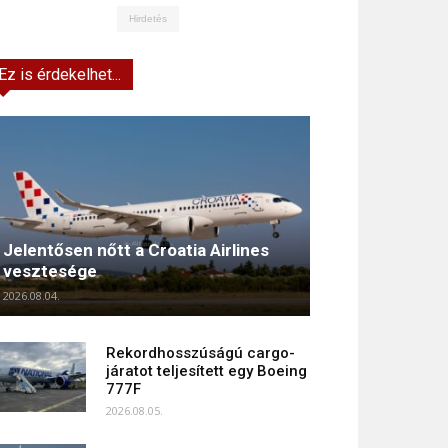
Hirdetés
Ez is érdekelhet...
Jelentősen nőtt a Croatia Airlines
vesztesége
2026.08.04.
Rekordhosszúságú cargo-
járatot teljesített egy Boeing
777F
2026.08.05.