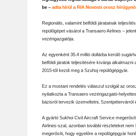
be –
adta hírül a RIA Novosti orosz hírügyn
Regionális, valamint belföldi járatainak teljesít
repülőgépet vásárol a Transaero Airlines – jelen
vezérigazgatója.
Az egyenként 35.4 millió dollárba kerülő sugárh
belföldi járatok teljesítésére kívánja alkalmaz
2015-től kezdi meg a Szuhoj repülőgépgyár.
Ez a mostani rendelés válaszul szolgál az orosz
nyilatkozta a Transaero vezérigazgató-helyettes
bázisról tervezik üzemeltetni, Szentpétervárról
A gyártó Sukhoi Civil Aircraft Service megerősít
Airlines-szal, azonban további részleteket nem 
megerősíti, hogy egyelőre a repülőgépgyár honla