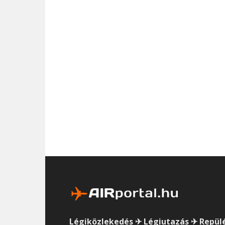
Légiközlekedés ✈ Légiutazás ✈ Repül