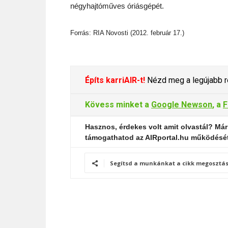
négyhajtóműves óriásgépét.
Forrás: RIA Novosti (2012. február 17.)
Építs karriAIR-t!
Nézd meg a legújabb re
Kövess minket a
Google Newson
, a
F
Hasznos, érdekes volt amit olvastál? Már
támogathatod az AIRportal.hu működésé
Segítsd a munkánkat a cikk megosztás