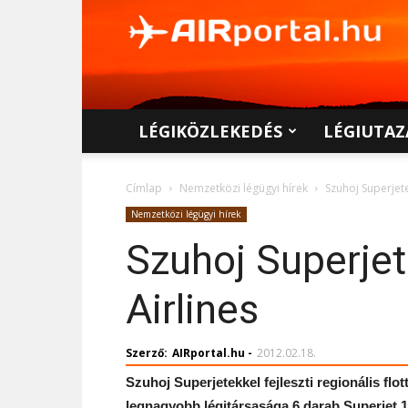
AIRportal.hu
LÉGIKÖZLEKEDÉS
LÉGIUTAZ
Címlap
Nemzetközi légügyi hírek
Szuhoj Superjete
Nemzetközi légügyi hírek
Szuhoj Superjet
Airlines
Szerző:
AIRportal.hu
-
2012.02.18.
Szuhoj Superjetekkel fejleszti regionális fl
legnagyobb légitársasága 6 darab Superjet 10