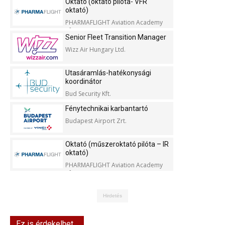
Oktató (oktató pilóta- VFR
oktató)
PHARMAFLIGHT Aviation Academy
Kft.
Senior Fleet Transition Manager
Wizz Air Hungary Ltd.
Utasáramlás-hatékonysági
koordinátor
Bud Security Kft.
Fénytechnikai karbantartó
Budapest Airport Zrt.
Oktató (műszeroktató pilóta – IR
oktató)
PHARMAFLIGHT Aviation Academy
Kft.
Hirdetés
Ez is érdekelhet...