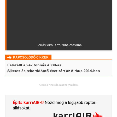
Forrás: Airbus Youtube csatorna
KAPCSOLÓDÓ CIKKEK
Felszállt a 242 tonnás A330-as
Sikeres és rekorddöntő évet zárt az Airbus 2014-ben
A cikk a hirdetés alatt folytatódik.
Építs karriAIR-t!
Nézd meg a legújabb reptéri
állásokat: