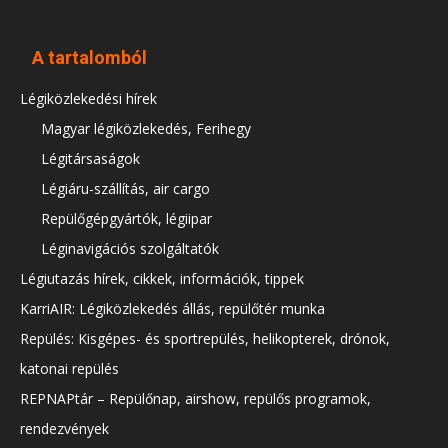
A tartalomból
Légiközlekedési hírek
Magyar légiközlekedés, Ferihegy
Légitársaságok
Légiáru-szállítás, air cargo
Repülőgépgyártók, légiipar
Léginavigációs szolgáltatók
Légiutazás hírek, cikkek, információk, tippek
KarriAIR: Légiközlekedés állás, repülőtér munka
Repülés: Kisgépes- és sportrepülés, helikopterek, drónok,
katonai repülés
REPNAPtár – Repülőnap, airshow, repülős programok,
rendezvények