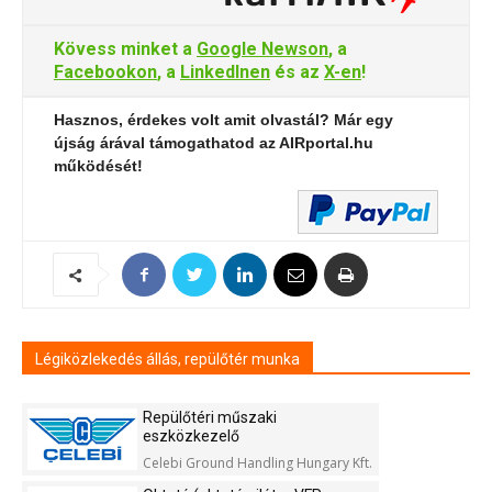
Kövess minket a
Google Newson
, a
Facebookon
, a
LinkedInen
és az
X-en
!
Hasznos, érdekes volt amit olvastál? Már egy
újság árával támogathatod az AIRportal.hu
működését!
Légiközlekedés állás, repülőtér munka
Repülőtéri műszaki
eszközkezelő
Celebi Ground Handling Hungary Kft.