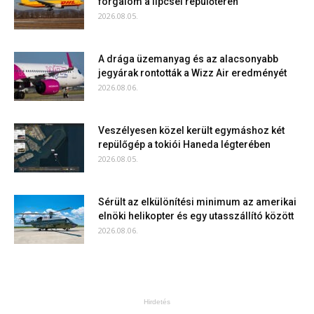
forgalom a lipcsei repülőtéren
2026.08.05.
A drága üzemanyag és az alacsonyabb
jegyárak rontották a Wizz Air eredményét
2026.08.06.
Veszélyesen közel került egymáshoz két
repülőgép a tokiói Haneda légterében
2026.08.05.
Sérült az elkülönítési minimum az amerikai
elnöki helikopter és egy utasszállító között
2026.08.06.
Hirdetés