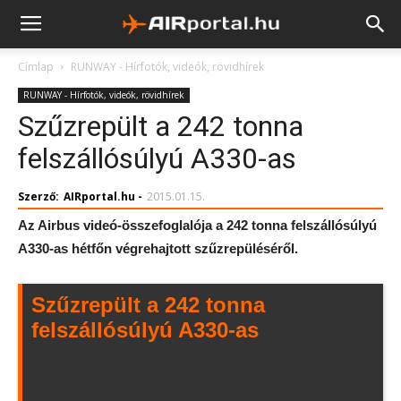
Címlap
RUNWAY - Hírfotók, videók, rövidhírek
RUNWAY - Hírfotók, videók, rövidhírek
Szűzrepült a 242 tonna
felszállósúlyú A330-as
Szerző:
AIRportal.hu
-
2015.01.15.
Az Airbus videó-összefoglalója a 242 tonna felszállósúlyú
A330-as hétfőn végrehajtott szűzrepüléséről.
Szűzrepült a 242 tonna
felszállósúlyú A330-as