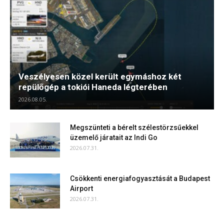
Veszélyesen közel került egymáshoz két
repülőgép a tokiói Haneda légterében
2026.08.05.
Megszünteti a bérelt szélestörzsűekkel
üzemelő járatait az Indi Go
2026.07.31.
Csökkenti energiafogyasztását a Budapest
Airport
2026.07.31.