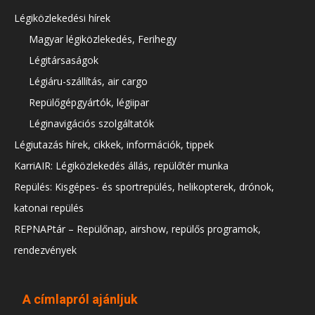
Légiközlekedési hírek
Magyar légiközlekedés, Ferihegy
Légitársaságok
Légiáru-szállítás, air cargo
Repülőgépgyártók, légiipar
Léginavigációs szolgáltatók
Légiutazás hírek, cikkek, információk, tippek
KarriAIR: Légiközlekedés állás, repülőtér munka
Repülés: Kisgépes- és sportrepülés, helikopterek, drónok,
katonai repülés
REPNAPtár – Repülőnap, airshow, repülős programok,
rendezvények
A címlapról ajánljuk