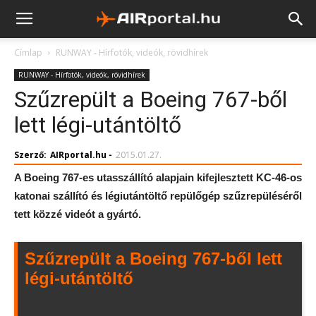
Címlap
RUNWAY - Hírfotók, videók, rövidhírek
RUNWAY - Hírfotók, videók, rövidhírek
Szűzrepült a Boeing 767-ből
lett légi-utántöltő
Szerző:
AIRportal.hu
-
2015.01.27.
A Boeing 767-es utasszállító alapjain kifejlesztett KC-46-os
katonai szállító és légiutántöltő repülőgép szűzrepüléséről
tett közzé videót a gyártó.
Szűzrepült a Boeing 767-ből lett
légi-utántöltő