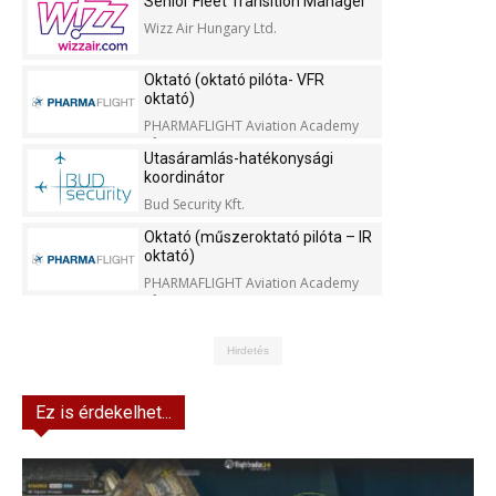
Senior Fleet Transition Manager
Wizz Air Hungary Ltd.
Oktató (oktató pilóta- VFR
oktató)
PHARMAFLIGHT Aviation Academy
Kft.
Utasáramlás-hatékonysági
koordinátor
Bud Security Kft.
Oktató (műszeroktató pilóta – IR
oktató)
PHARMAFLIGHT Aviation Academy
Kft.
Hirdetés
Ez is érdekelhet...