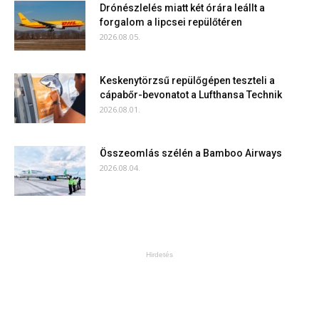
Drónészlelés miatt két órára leállt a
forgalom a lipcsei repülőtéren
2026.08.05.
Keskenytörzsű repülőgépen teszteli a
cápabőr-bevonatot a Lufthansa Technik
2026.08.01.
Összeomlás szélén a Bamboo Airways
2026.08.04.
Hirdetés