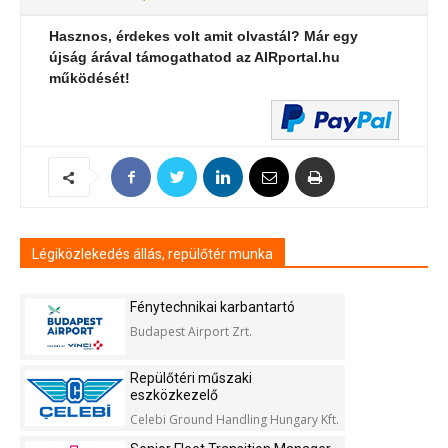
Hasznos, érdekes volt amit olvastál? Már egy
újság árával támogathatod az AIRportal.hu
működését!
Légiközlekedés állás, repülőtér munka
Fénytechnikai karbantartó
Budapest Airport Zrt.
Repülőtéri műszaki
eszközkezelő
Celebi Ground Handling Hungary Kft.