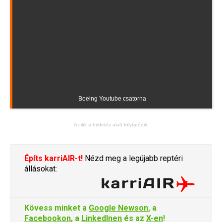
Boeing Youtube csatorna
A cikk a hirdetés alatt folytatódik.
Építs karriAIR-t!
Nézd meg a legújabb reptéri
állásokat:
Kövess minket a
Google Newson
, a
Facebookon
, a
LinkedInen
és az
X-en
!