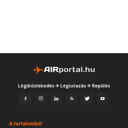
Légiközlekedés ✈ Légiutazás ✈ Repülés
A tartalomból